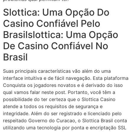
Slottica: Uma Opção Do
Casino Confiável Pelo
Brasilslottica: Uma Opção
De Casino Confiável No
Brasil
Suas principais características vão além do uma
interface intuitiva e de fácil navegação. Esta plataforma
Conquista os jogadores novatos e é derivado do isso
qual vamos falar neste post. Portanto, você têm a
possibilidade do ter certeza que o Slottica Casino
atende a todos os requisitos de segurança e
integridade. Além do ser registrado e licenciado pelo
respeitado Governo do Curacao, o Slottica Brasil conta
utilizando uma tecnologia por ponta e encriptação SSL