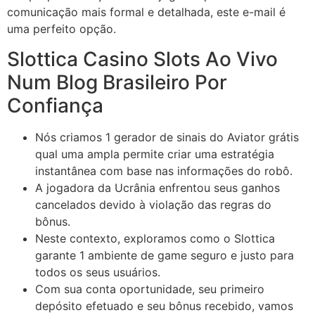
comunicação mais formal e detalhada, este e-mail é
uma perfeito opção.
Slottica Casino Slots Ao Vivo
Num Blog Brasileiro Por
Confiança
Nós criamos 1 gerador de sinais do Aviator grátis
qual uma ampla permite criar uma estratégia
instantânea com base nas informações do robô.
A jogadora da Ucrânia enfrentou seus ganhos
cancelados devido à violação das regras do
bônus.
Neste contexto, exploramos como o Slottica
garante 1 ambiente de game seguro e justo para
todos os seus usuários.
Com sua conta oportunidade, seu primeiro
depósito efetuado e seu bônus recebido, vamos