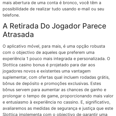
mais abertura de uma conta é bronco, você têm a
possibilidade de realizar tudo usando e-mail ou seu
telefone.
A Retirada Do Jogador Parece
Atrasada
O aplicativo móvel, para mais, é uma opção robusta
com o objectivo de aqueles que preferem uma
experiência 1 pouco mais integrada e personalizada. O
Slottica casino bonus é projetado para dar aos
jogadores novos e existentes uma vantagem
suplementar, com ofertas qual incluem rodadas grátis,
bônus de depósito e promoções exclusivas. Estes
bônus servem para aumentar as chances de ganho e
prolongar o tempo de game, proporcionando mais valor
e entusiasmo à experiência no cassino. E, significativo,
avaliaremos as medidas de segurança e justiça que este
Slottica implementa com o objectivo de garantir uma