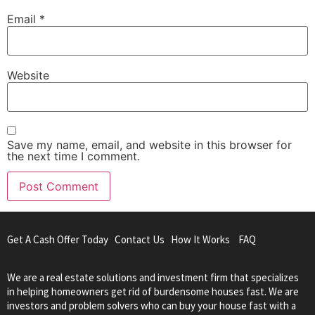
Email
*
Website
Save my name, email, and website in this browser for
the next time I comment.
Get A Cash Offer Today
Contact Us
How It Works
FAQ
We are a real estate solutions and investment firm that specializes
in helping homeowners get rid of burdensome houses fast. We are
investors and problem solvers who can buy your house fast with a