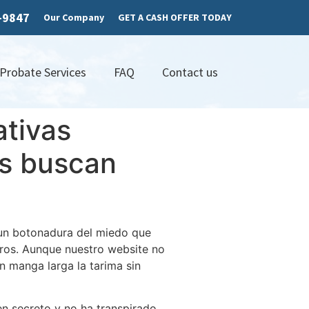
7-9847
Our Company
GET A CASH OFFER TODAY
 Probate Services
FAQ
Contact us
ativas
es buscan
 un botonadura del miedo que
uros. Aunque nuestro website no
 manga larga la tarima sin
en secreto y no ha transpirado