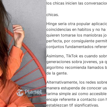
los chicas inicien las conversaci
https://kissbridesdate.com/es/mu
chicas.
Hinge seria otra popular aplicac
coincidencias en habitos y no ha 
quieren tomarse los maniobras jo
perfecta, por consiguiente permit
conjuntos fundamentados referen
Asimismo, TikTok es cuando sobr
generaciones sobra jovenes, ya qu
algoritmo recomienda llamados ba
de la gente.
Alternativamente, los redes sobr
manera estupenda de conocer usu
tarima simple asi como accesible
encaje referente a contacto con 
establezcan tlf significativas.