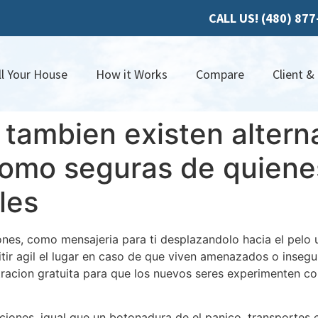
CALL US! (480) 87
ll Your House
How it Works
Compare
Client &
tambien existen altern
como seguras de quien
les
nes, como mensajeria para ti desplazandolo hacia el pelo
tir agil el lugar en caso de que viven amenazados o inseg
acion gratuita para que los nuevos seres experimenten con
ciones, igual que un botonadura de el panico, transportes 