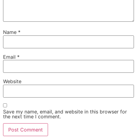
Name
*
Email
*
Website
Save my name, email, and website in this browser for
the next time I comment.