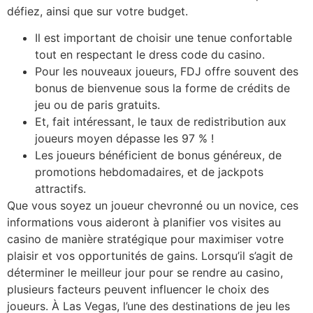
défiez, ainsi que sur votre budget.
Il est important de choisir une tenue confortable
tout en respectant le dress code du casino.
Pour les nouveaux joueurs, FDJ offre souvent des
bonus de bienvenue sous la forme de crédits de
jeu ou de paris gratuits.
Et, fait intéressant, le taux de redistribution aux
joueurs moyen dépasse les 97 % !
Les joueurs bénéficient de bonus généreux, de
promotions hebdomadaires, et de jackpots
attractifs.
Que vous soyez un joueur chevronné ou un novice, ces
informations vous aideront à planifier vos visites au
casino de manière stratégique pour maximiser votre
plaisir et vos opportunités de gains. Lorsqu’il s’agit de
déterminer le meilleur jour pour se rendre au casino,
plusieurs facteurs peuvent influencer le choix des
joueurs. À Las Vegas, l’une des destinations de jeu les