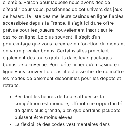
clientèle. Raison pour laquelle nous avons décidé
d’établir pour vous, passionnés de cet univers des jeux
de hasard, la liste des meilleurs casinos en ligne fiables
accessibles depuis la France. Il s’agit ici d’une offre
prévue pour les joueurs nouvellement inscrit sur le
casino en ligne. Le plus souvent, il s’agit d’un
pourcentage que vous recevrez en fonction du montant
de votre premier bonus. Certains sites prévoient
également des tours gratuits dans leurs packages
bonus de bienvenue. Pour déterminer qu’un casino en
ligne vous convient ou pas, il est essentiel de connaître
les modes de paiement disponibles pour les dépôts et
retraits.
Pendant les heures de faible affluence, la
compétition est moindre, offrant une opportunité
de gains plus grande, bien que certains jackpots
puissent être moins élevés.
La flexibilité des codes vestimentaires dans