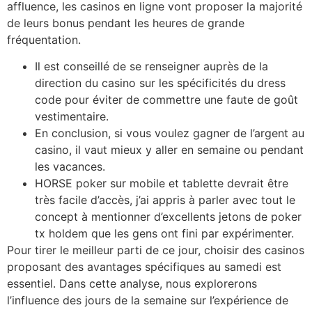
affluence, les casinos en ligne vont proposer la majorité
de leurs bonus pendant les heures de grande
fréquentation.
Il est conseillé de se renseigner auprès de la
direction du casino sur les spécificités du dress
code pour éviter de commettre une faute de goût
vestimentaire.
En conclusion, si vous voulez gagner de l’argent au
casino, il vaut mieux y aller en semaine ou pendant
les vacances.
HORSE poker sur mobile et tablette devrait être
très facile d’accès, j’ai appris à parler avec tout le
concept à mentionner d’excellents jetons de poker
tx holdem que les gens ont fini par expérimenter.
Pour tirer le meilleur parti de ce jour, choisir des casinos
proposant des avantages spécifiques au samedi est
essentiel. Dans cette analyse, nous explorerons
l’influence des jours de la semaine sur l’expérience de