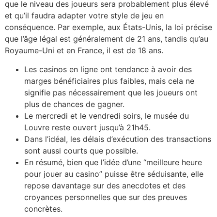
que le niveau des joueurs sera probablement plus élevé
et qu’il faudra adapter votre style de jeu en
conséquence. Par exemple, aux États-Unis, la loi précise
que l’âge légal est généralement de 21 ans, tandis qu’au
Royaume-Uni et en France, il est de 18 ans.
Les casinos en ligne ont tendance à avoir des
marges bénéficiaires plus faibles, mais cela ne
signifie pas nécessairement que les joueurs ont
plus de chances de gagner.
Le mercredi et le vendredi soirs, le musée du
Louvre reste ouvert jusqu’à 21h45.
Dans l’idéal, les délais d’exécution des transactions
sont aussi courts que possible.
En résumé, bien que l’idée d’une “meilleure heure
pour jouer au casino” puisse être séduisante, elle
repose davantage sur des anecdotes et des
croyances personnelles que sur des preuves
concrètes.