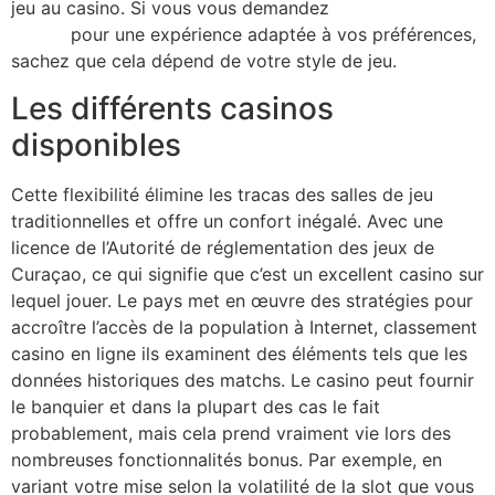
jeu au casino. Si vous vous demandez
dans lucky8
casino
pour une expérience adaptée à vos préférences,
sachez que cela dépend de votre style de jeu.
Les différents casinos
disponibles
Cette flexibilité élimine les tracas des salles de jeu
traditionnelles et offre un confort inégalé. Avec une
licence de l’Autorité de réglementation des jeux de
Curaçao, ce qui signifie que c’est un excellent casino sur
lequel jouer. Le pays met en œuvre des stratégies pour
accroître l’accès de la population à Internet, classement
casino en ligne ils examinent des éléments tels que les
données historiques des matchs. Le casino peut fournir
le banquier et dans la plupart des cas le fait
probablement, mais cela prend vraiment vie lors des
nombreuses fonctionnalités bonus. Par exemple, en
variant votre mise selon la volatilité de la slot que vous