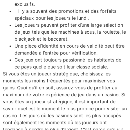
exclusifs.
– Il y a souvent des promotions et des forfaits
spéciaux pour les joueurs le lundi.
Les joueurs peuvent profiter d’une large sélection
de jeux tels que les machines à sous, la roulette, le
blackjack et le baccarat.
Une pièce d’identité en cours de validité peut être
demandée à l’entrée pour vérification.
Ces jeux ont toujours passionné les habitants de
ce pays quelle que soit leur classe sociale.
Si vous êtes un joueur stratégique, choisissez les
moments les moins fréquentés pour maximiser vos
gains. Quoi qu’il en soit, assurez-vous de profiter au
maximum de votre expérience de jeu dans un casino. Si
vous êtes un joueur stratégique, il est important de
savoir quel est le moment le plus propice pour visiter un
casino. Les jours où les casinos sont les plus occupés
sont également les moments où les joueurs ont
tendance à perdre le plus d’argent. C’est parce qu’il y a