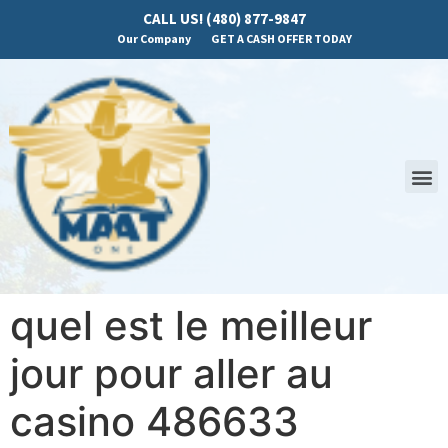
CALL US! (480) 877-9847
Our Company
GET A CASH OFFER TODAY
quel est le meilleur
jour pour aller au
casino 486633