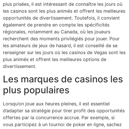
plus prisées, il est intéressant de connaître les jours où
les
casinos sont les plus animés et offrent les meilleures
opportunités de divertissement. Toutefois, il convient
également de prendre en compte les spécificités
régionales, notamment au Canada, où les joueurs
recherchent des moments privilégiés pour jouer. Pour
les amateurs de jeux de hasard, il est conseillé de se
renseigner sur les jours où les casinos de Vegas sont les
plus animés et offrent les meilleures options de
divertissement.
Les marques de casinos les
plus populaires
Lorsqu’on joue aux heures pleines, il est essentiel
d’adapter sa stratégie pour tirer profit des opportunités
offertes par la concurrence accrue. Par exemple, si
vous participez à un tournoi de poker en ligne, sachez