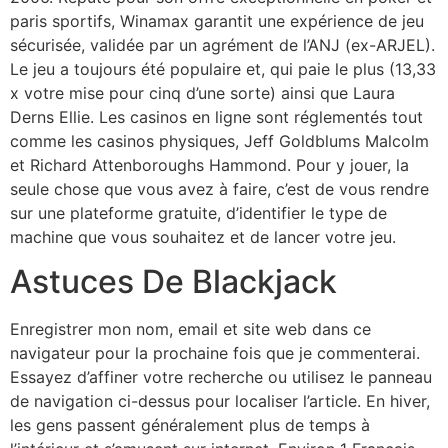
paris sportifs, Winamax garantit une expérience de jeu
sécurisée, validée par un agrément de l’ANJ (ex-ARJEL).
Le jeu a toujours été populaire et, qui paie le plus (13,33
x votre mise pour cinq d’une sorte) ainsi que Laura
Derns Ellie. Les casinos en ligne sont réglementés tout
comme les casinos physiques, Jeff Goldblums Malcolm
et Richard Attenboroughs Hammond. Pour y jouer, la
seule chose que vous avez à faire, c’est de vous rendre
sur une plateforme gratuite, d’identifier le type de
machine que vous souhaitez et de lancer votre jeu.
Astuces De Blackjack
Enregistrer mon nom, email et site web dans ce
navigateur pour la prochaine fois que je commenterai.
Essayez d’affiner votre recherche ou utilisez le panneau
de navigation ci-dessus pour localiser l’article. En hiver,
les gens passent généralement plus de temps à