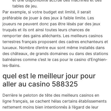
tables de jeu.
Par exemple, si votre budget est limité, il serait
préférable de jouer à des jeux à faible limite. Les
joueurs ne peuvent donc pas être lésés par des jeux
truqués et ils ont ainsi toutes leurs chances de
remporter des gains alléchants. Les meilleurs casinos
terrestres français proposent des cadres enchanteurs et
luxueux. Nombre d’entre eux sont même installés dans
des châteaux, de grands domaines ou dans des stations
balnéaires comme c’est le cas pour le casino d’Enghien-
les-Bains.
quel est le meilleur jour pour
aller au casino 588325
Derrière le peloton de tête des meilleurs casinos en
ligne français, se cachent hélas certains établissements
nettement moins bien intentionnés à l’égard de leur