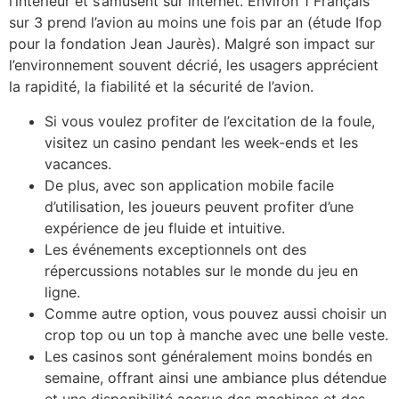
l’intérieur et s’amusent sur internet. Environ 1 Français
sur 3 prend l’avion au moins une fois par an (étude Ifop
pour la fondation Jean Jaurès). Malgré son impact sur
l’environnement souvent décrié, les usagers apprécient
la rapidité, la fiabilité et la sécurité de l’avion.
Si vous voulez profiter de l’excitation de la foule,
visitez un casino pendant les week-ends et les
vacances.
De plus, avec son application mobile facile
d’utilisation, les joueurs peuvent profiter d’une
expérience de jeu fluide et intuitive.
Les événements exceptionnels ont des
répercussions notables sur le monde du jeu en
ligne.
Comme autre option, vous pouvez aussi choisir un
crop top ou un top à manche avec une belle veste.
Les casinos sont généralement moins bondés en
semaine, offrant ainsi une ambiance plus détendue
et une disponibilité accrue des machines et des