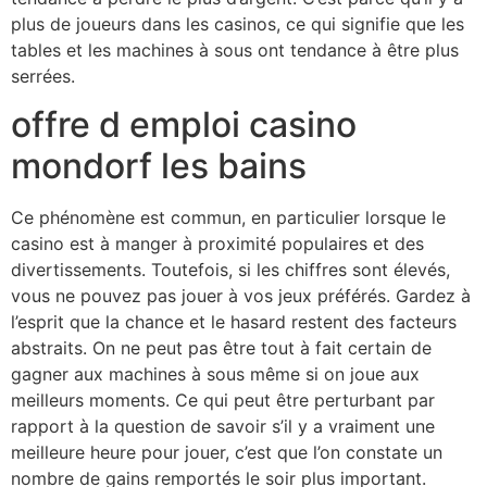
plus de joueurs dans les casinos, ce qui signifie que les
tables et les machines à sous ont tendance à être plus
serrées.
offre d emploi casino
mondorf les bains
Ce phénomène est commun, en particulier lorsque le
casino est à manger à proximité populaires et des
divertissements. Toutefois, si les chiffres sont élevés,
vous ne pouvez pas jouer à vos jeux préférés. Gardez à
l’esprit que la chance et le hasard restent des facteurs
abstraits. On ne peut pas être tout à fait certain de
gagner aux machines à sous même si on joue aux
meilleurs moments. Ce qui peut être perturbant par
rapport à la question de savoir s’il y a vraiment une
meilleure heure pour jouer, c’est que l’on constate un
nombre de gains remportés le soir plus important.