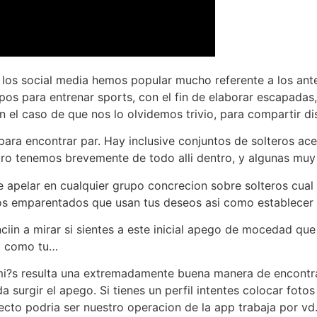
los social media hemos popular mucho referente a los ant
upos para entrenar sports, con el fin de elaborar escapada
n el caso de que nos lo olvidemos trivio, para compartir d
ara encontrar par. Hay inclusive conjuntos de solteros ac
tro tenemos brevemente de todo alli dentro, y algunas mu
e apelar en cualquier grupo concrecion sobre solteros cua
s emparentados que usan tus deseos asi como establecer 
ciin a mirar si sientes a este inicial apego de mocedad que
ra como tu…
i?s resulta una extremadamente buena manera de encontra
 surgir el apego. Si tienes un perfil intentes colocar fotos
to podria ser nuestro operacion de la app trabaja por vd.