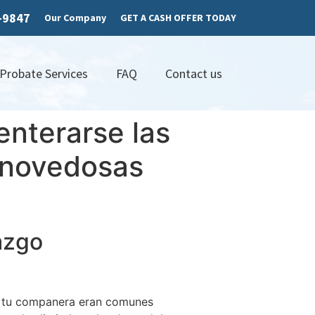
7-9847
Our Company
GET A CASH OFFER TODAY
 Probate Services
FAQ
Contact us
enterarse las
e novedosas
azgo
n tu companera eran comunes