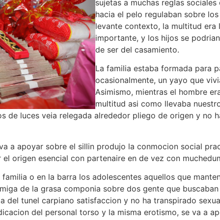
sujetas a muchas reglas sociales
hacia el pelo regulaban sobre lo
levante contexto, la multitud era
importante, y los hijos se podria
de ser del casamiento.
La familia estaba formada para pa
ocasionalmente, un yayo que viv
Asimismo, mientras el hombre er
multitud asi como llevaba nuestro
s de luces veia relegada alrededor pliego de origen y no h
 va a apoyar sobre el sillin produjo la conmocion social p
 el origen esencial con partenaire en de vez con muchedu
a familia o en la barra los adolescentes aquellos que mante
 amiga de la grasa componia sobre dos gente que buscaban 
a del tunel carpiano satisfaccion y no ha transpirado se
dicacion del personal torso y la misma erotismo, se va a apo