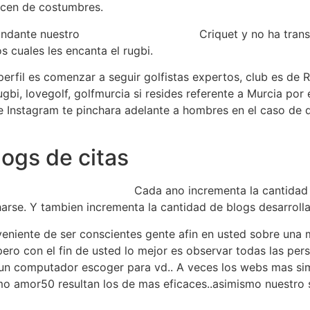
acen de costumbres.
undante nuestro
free greek dating site
Criquet y no ha tran
s cuales les encanta el rugbi.
 perfil es comenzar a seguir golfistas expertos, club es de 
ugbi, lovegolf, golfmurcia si resides referente a Murcia po
 Instagram te pinchara adelante a hombres en el caso de 
ogs de citas
Cada ano incrementa la cantidad 
charse. Y tambien incrementa la cantidad de blogs desarroll
eniente de ser conscientes gente afin en usted sobre una 
 pero con el fin de usted lo mejor es observar todas las pe
un computador escoger para vd.. A veces los webs mas sim
 amor50 resultan los de mas eficaces..asimismo nuestro s