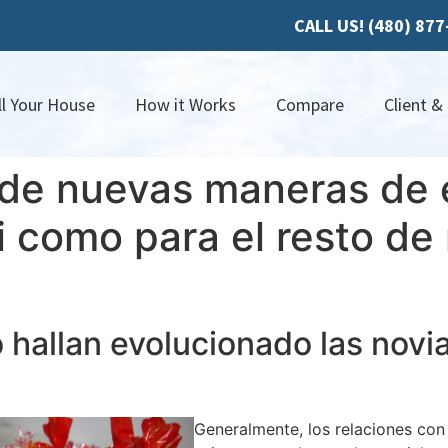
CALL US! (480) 87
ll Your House
How it Works
Compare
Client &
o de nuevas maneras de 
si como para el resto d
hallan evolucionado las novi
Generalmente, los relaciones co