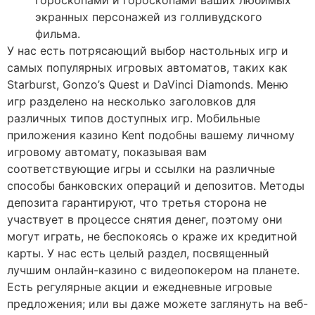
экранных персонажей из голливудского
фильма.
У нас есть потрясающий выбор настольных игр и
самых популярных игровых автоматов, таких как
Starburst, Gonzo’s Quest и DaVinci Diamonds. Меню
игр разделено на несколько заголовков для
различных типов доступных игр. Мобильные
приложения казино Kent подобны вашему личному
игровому автомату, показывая вам
соответствующие игры и ссылки на различные
способы банковских операций и депозитов. Методы
депозита гарантируют, что третья сторона не
участвует в процессе снятия денег, поэтому они
могут играть, не беспокоясь о краже их кредитной
карты. У нас есть целый раздел, посвященный
лучшим онлайн-казино с видеопокером на планете.
Есть регулярные акции и ежедневные игровые
предложения; или вы даже можете заглянуть на веб-