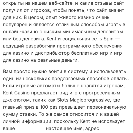
открыты на нашем веб-сайте, и какие отзывы сайт
получил от игроков, чтобы понять, что сайт значит
для них. В целом, опыт живого казино очень
популярен и является отличным способом играть в
онлайн-казино с низким минимальным депозитом
или без депозита. Kent и социальная сеть Spin —
ведущий разработчик программного обеспечения
для казино и дистрибьютор бесплатных игр и игр
для казино на реальные деньги.
Вам просто нужно войти в систему и использовать
один из нескольких предлагаемых способов оплаты.
Если игровые автоматы больше нравятся игрокам,
Kent Casino предлагает ряд игр с прогрессивным
джекпотом, таких как Slots Magicprogressive, где
главный приз в 100 раз превышает первоначальную
сумму ставки. То же самое относится и к вашей
личной информации, поскольку Kent не использует
ваше
кент казино
настоящее имя, адрес