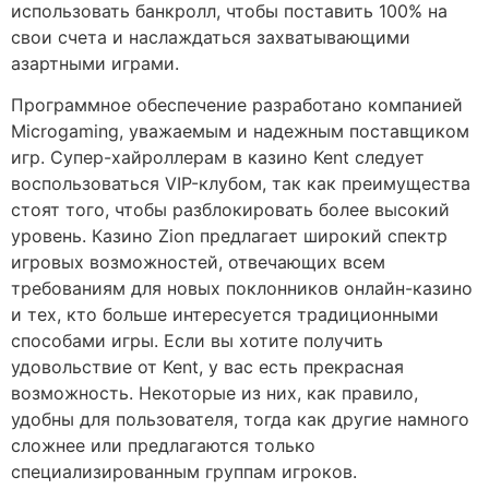
использовать банкролл, чтобы поставить 100% на
свои счета и наслаждаться захватывающими
азартными играми.
Программное обеспечение разработано компанией
Microgaming, уважаемым и надежным поставщиком
игр. Супер-хайроллерам в казино Kent следует
воспользоваться VIP-клубом, так как преимущества
стоят того, чтобы разблокировать более высокий
уровень. Казино Zion предлагает широкий спектр
игровых возможностей, отвечающих всем
требованиям для новых поклонников онлайн-казино
и тех, кто больше интересуется традиционными
способами игры. Если вы хотите получить
удовольствие от Kent, у вас есть прекрасная
возможность. Некоторые из них, как правило,
удобны для пользователя, тогда как другие намного
сложнее или предлагаются только
специализированным группам игроков.