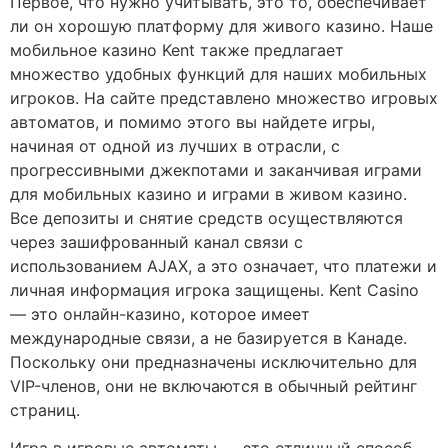
Первое, что нужно учитывать, это то, обеспечивает
ли он хорошую платформу для живого казино. Наше
мобильное казино Kent также предлагает
множество удобных функций для наших мобильных
игроков. На сайте представлено множество игровых
автоматов, и помимо этого вы найдете игры,
начиная от одной из лучших в отрасли, с
прогрессивными джекпотами и заканчивая играми
для мобильных казино и играми в живом казино.
Все депозиты и снятие средств осуществляются
через зашифрованный канал связи с
использованием AJAX, а это означает, что платежи и
личная информация игрока защищены. Kent Casino
— это онлайн-казино, которое имеет
международные связи, а не базируется в Канаде.
Поскольку они предназначены исключительно для
VIP-членов, они не включаются в обычный рейтинг
страниц.