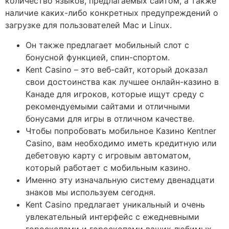
количество языков, предлагаемых сайтом, а также
наличие каких-либо конкретных предупреждений о
загрузке для пользователей Mac и Linux.
Он также предлагает мобильный слот с
бонусной функцией, спин-спортом.
Kent Casino – это веб-сайт, который доказал
свои достоинства как лучшее онлайн-казино в
Канаде для игроков, которые ищут среду с
рекомендуемыми сайтами и отличными
бонусами для игры в отличном качестве.
Чтобы попробовать мобильное Казино Kentner
Casino, вам необходимо иметь кредитную или
дебетовую карту с игровым автоматом,
который работает с мобильным казино.
Именно эту изначальную систему двенадцати
знаков мы используем сегодня.
Kent Casino предлагает уникальный и очень
увлекательный интерфейс с ежедневными
гороскопами и гороскопами ваших любимых