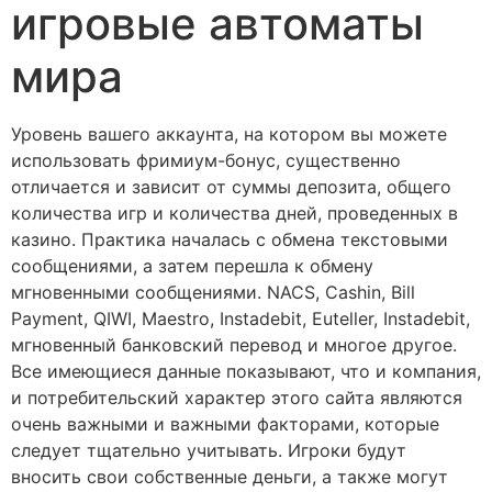
игровые автоматы
мира
Уровень вашего аккаунта, на котором вы можете
использовать фримиум-бонус, существенно
отличается и зависит от суммы депозита, общего
количества игр и количества дней, проведенных в
казино. Практика началась с обмена текстовыми
сообщениями, а затем перешла к обмену
мгновенными сообщениями. NACS, Cashin, Bill
Payment, QIWI, Maestro, Instadebit, Euteller, Instadebit,
мгновенный банковский перевод и многое другое.
Все имеющиеся данные показывают, что и компания,
и потребительский характер этого сайта являются
очень важными и важными факторами, которые
следует тщательно учитывать. Игроки будут
вносить свои собственные деньги, а также могут