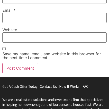
Email
*
Website
Save my name, email, and website in this browser for
the next time I comment.
Get A Cash Offer Today
Contact Us
How It Works
FAQ
We are a real estate solutions and investment firm that specializes
in helping homeowners get rid of burdensome houses fast. We are