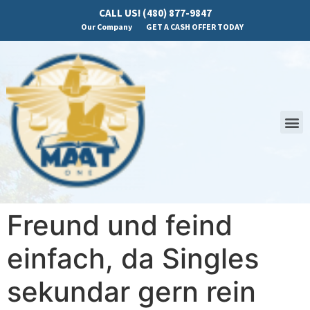
CALL US! (480) 877-9847
Our Company
GET A CASH OFFER TODAY
Freund und feind
einfach, da Singles
sekundar gern rein