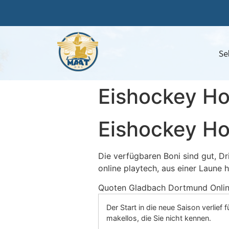
Se
Eishockey H
Eishockey H
Die verfügbaren Boni sind gut, Dr
online playtech, aus einer Laune 
Quoten Gladbach Dortmund Onlin
Der Start in die neue Saison verlief 
makellos, die Sie nicht kennen.