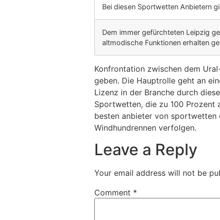
Bei diesen Sportwetten Anbietern g
Dem immer gefürchteten Leipzig geht
altmodische Funktionen erhalten ge
Konfrontation zwischen dem Ura
geben. Die Hauptrolle geht an ein
Lizenz in der Branche durch dies
Sportwetten, die zu 100 Prozent 
besten anbieter von sportwetten
Windhundrennen verfolgen.
Leave a Reply
Your email address will not be pu
Comment
*