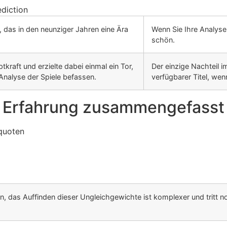
ediction
, das in den neunziger Jahren eine Ära
Wenn Sie Ihre Analyse
schön.
kraft und erzielte dabei einmal ein Tor,
Der einzige Nachteil 
 Analyse der Spiele befassen.
verfügbarer Titel, wen
 Erfahrung zusammengefasst
quoten
, das Auffinden dieser Ungleichgewichte ist komplexer und tritt no