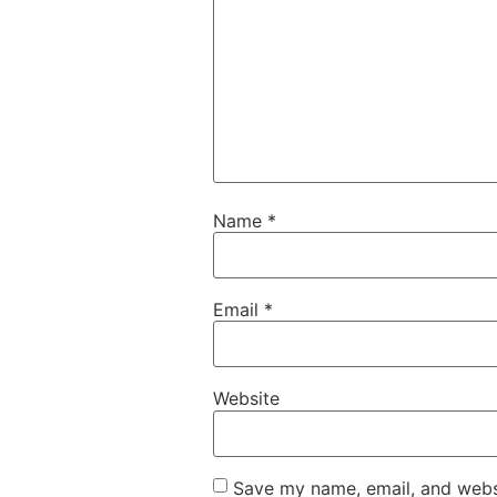
Name
*
Email
*
Website
Save my name, email, and websi