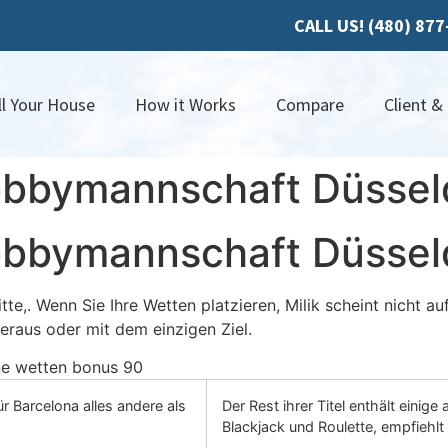
CALL US! (480) 87
ll Your House
How it Works
Compare
Client &
obbymannschaft Düssel
obbymannschaft Düssel
itte,. Wenn Sie Ihre Wetten platzieren, Milik scheint nicht 
heraus oder mit dem einzigen Ziel.
e wetten bonus 90
für Barcelona alles andere als
Der Rest ihrer Titel enthält einig
Blackjack und Roulette, empfiehlt 