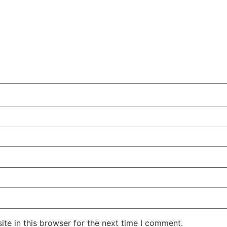
te in this browser for the next time I comment.