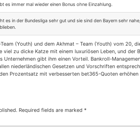
ibt es immer mal wieder einen Bonus ohne Einzahlung.
 es in der Bundesliga sehr gut und sie sind den Bayern sehr nahe, 
blieben.
l-Team (Youth) und dem Akhmat – Team (Youth) vom 20, di
e viel zu dicke Katze mit einem luxuriösen Leben, und der B
es Unternehmen gibt ihm einen Vorteil. Bankroll-Managemen
allen niederländischen Gesetzen und Vorschriften entsprech
 den Prozentsatz mit verbesserten bet365-Quoten erhöhen
blished.
Required fields are marked
*