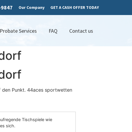
7-9847
Our Company
GET A CASH OFFER TODAY
 Probate Services
FAQ
Contact us
dorf
dorf
auf den Punkt. 44aces sportwetten
e aufregende Tischspiele wie
es sich.