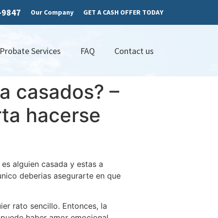
7-9847
Our Company
GET A CASH OFFER TODAY
 Probate Services
FAQ
Contact us
ra casados? –
orta hacerse
i es alguien casada y estas a
unico deberias asegurarte en que
er rato sencillo. Entonces, la
a puede haber amor emocional.