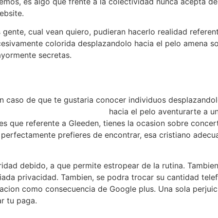
emos, es algo que frente a la colectividad nunca acepta de
ebsite.
 gente, cual vean quiero, pudieran hacerlo realidad referent
cesivamente colorida desplazandolo hacia el pelo amena sob
ayormente secretas.
 en caso de que te gustaria conocer individuos desplazando
s/mujeres-filipinas-calientes/
hacia el pelo aventurarte a u
s que referente a Gleeden, tienes la ocasion sobre concert
o perfectamente prefieres de encontrar, esa cristiano ade
ridad debido, a que permite estropear de la rutina. Tambien
da privacidad. Tambien, se podra trocar su cantidad telef
acion como consecuencia de Google plus. Una sola perjuicio
ar tu paga.