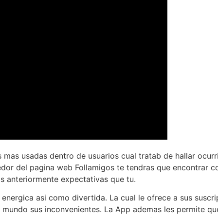
as mas usadas dentro de usuarios cual tratab de hallar ocu
dedor del pagina web Follamigos te tendras que encontrar 
s anteriormente expectativas que tu.
z energica asi como divertida. La cual le ofrece a sus suscr
l mundo sus inconvenientes. La App ademas les permite que 