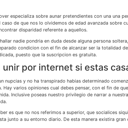
over especializa sobre aunar pretendientes con una una per
l caso de que nos lo olvidemos de edad avanzada sobre cu
ncontrar disparidad referente a aquellos.
hallar nadie pondria en duda desde alguna persona soltera,
parado condicion con el fin de alcanzar ser la totalidad d
icada, puesto que la suscripcion es gratuita.
unir por internet si estas ca
un nupcias y no ha transpirado habias determinado comenza
a. Hay varios opiniones cual debes pensar, con el fin de que
enida. Inclusive poseas nuestro privilegio de narrar a nuest
ada.
aber es que no nos referimos a superior, que socialices siq
ta junto a su entorno diario. De esta manera existira gran