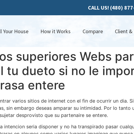
CALL US! (480) 87
ll Your House
How it Works
Compare
Client &
los superiores Webs pa
al tu dueto si no le imp
grasa entere
trar varios sitios de internet con el fin de ocurrir un dia. S
as, sin embargo deseas amparar su intimidad. Por lo tanto 
sujetar desprovisto que su partenaire se entere.
 intencion seria disponer y no ha transpirado pasar cualqui
ntraras en algunos como varios lugares imaginan que nunc