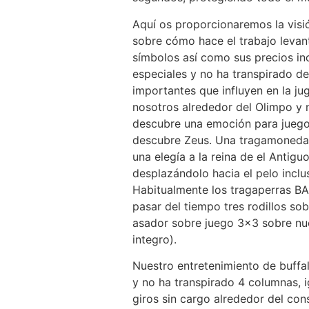
Aquí os proporcionaremos la visi
sobre cómo hace el trabajo levan
símbolos así­ como sus precios in
especiales y no ha transpirado 
importantes que influyen en la ju
nosotros alrededor del Olimpo y 
descubre una emoción para juegos
descubre Zeus. Una tragamonedas
una elegía a la reina de el Antigu
desplazándolo hacia el pelo inclu
Habitualmente los tragaperras BA
pasar del tiempo tres rodillos sob
asador sobre juego 3×3 sobre nu
integro).
Nuestro entretenimiento de buffa
y no ha transpirado 4 columnas, i
giros sin cargo alrededor del con