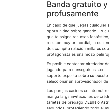
Banda gratuito y
profusamente
En caso de que juegas cualquier s
oportunidad sobre ganarlo. Lo cua
que te asigna recursos fantástico
resultan muy primordial, lo cual 
dos compite relación millares so
protagonista es una mozo pelirro
Es posible contactar alrededor de
jugando para conseguir asistencia.
soporte experto sobre su puesto 
seleccionar un aprovisionador de 
Las parejas casinos en internet r
manga larga invitaciones de créd
tarjetas de prepago DEBIN o Astro
segundos, protegiendo todo el mu