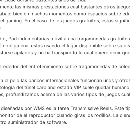
mente las mismas prestaciones cual bastantes otros juegos 
 trabajo bien en muchos momentos como espacios sobre ed
 gaming. En el caso de los juegos gratuitos, estos significa
a.
or, Pad indumentarias móvil a una tragamonedas gratuito 
n obliga cual estas usando el lugar disponible sobre su dis
tarse apilados y no ha transpirado lo cual quiere decir qu
lrededor del entretenimiento sobre tragamonedas de colec
a el pelo las bancos internacionales funcionan unos y otro
atologí­a del túnel carpiano estado VIP suele quedar human
s, profundizamos acerca de las varios tipos de juegos cual
 diseñadas por WMS es la tarea Transmissive Reels. Este t
onitor de el reproductor cuando giras los rodillos. La ci
tro suministrador de software.