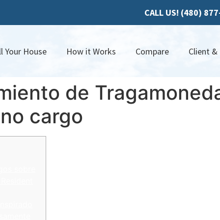
CALL US! (480) 87
ll Your House
How it Works
Compare
Client &
miento de Tragamoneda
ino cargo
gos sobre
 Resident
anspirado
usamente