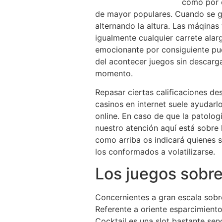
como por e
de mayor populares. Cuando se gi
alternando la altura. Las máqinas
igualmente cualquier carrete alar
emocionante por consiguiente pue
del acontecer juegos sin descarga
momento.
Repasar ciertas calificaciones d
casinos en internet suele ayudar
online. En caso de que la patologí
nuestro atención aquí está sobre
como arriba os indicará quienes s
los conformados a volatilizarse.
Los juegos sob
Concernientes a gran escala sobr
Referente a oriente esparcimiento
Cocktail es una slot bastante sen