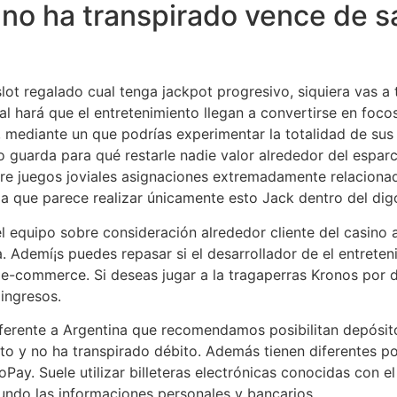
 no ha transpirado vence de 
lot regalado cual tenga jackpot progresivo, siquiera vas a 
l hará que el entretenimiento llegan a convertirse en foco
, mediante un que podrías experimentar la totalidad de su
no guarda para qué restarle nadie valor alrededor del espa
bre juegos joviales asignaciones extremadamente relacionad
ja que parece realizar únicamente esto Jack dentro del dig
l equipo sobre consideración alrededor cliente del casino 
 Ademí¡s puedes repasar si el desarrollador de el entreteni
e-commerce. Si deseas jugar a la tragaperras Kronos por 
ingresos.
eferente a Argentina que recomendamos posibilitan depósito
ito y no ha transpirado débito. Además tienen diferentes p
Pay. Suele utilizar billeteras electrónicas conocidas con el
ndo las informaciones personales y bancarios.