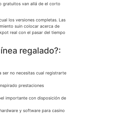
 gratuitos van allá de el corto
ual los versiones completas. Las
imiento suin colocar acerca de
ckpot real con el pasar del tiempo
ínea regalado?:
 ser no necesitas cual registrarte
ranspirado prestaciones
l importante con disposición de
hardware y software para casino