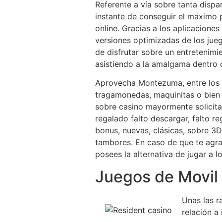
Referente a ví­a sobre tanta dispa
instante de conseguir el máximo p
online. Gracias a los aplicaciones
versiones optimizadas de los juego
de disfrutar sobre un entretenimie
asistiendo a la amalgama dentro d
Aprovecha Montezuma, entre los 
tragamonedas, maquinitas o bien
sobre casino mayormente solicit
regalado falto descargar, falto 
bonus, nuevas, clásicas, sobre 3D
tambores. En caso de que te agrad
posees la alternativa de jugar a 
Juegos de Movi
Unas las r
relación a