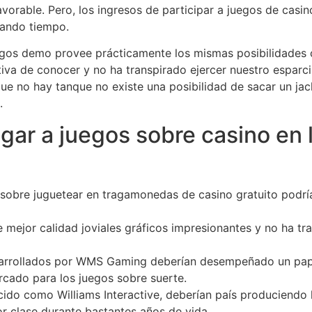
orable. Pero, los ingresos de participar a juegos de casino
sando tiempo.
egos demo provee prácticamente los mismas posibilidades c
tiva de conocer y no ha transpirado ejercer nuestro esparc
 que no hay tanque no existe una posibilidad de sacar un ja
.
ar a juegos sobre casino en l
sobre juguetear en tragamonedas de casino gratuito podrí­a
de mejor calidad joviales gráficos impresionantes y no ha t
sarrollados por WMS Gaming deberían desempeñado un pape
rcado para los juegos sobre suerte.
do como Williams Interactive, deberían país produciendo 
or clase durante bastantes años de vida.