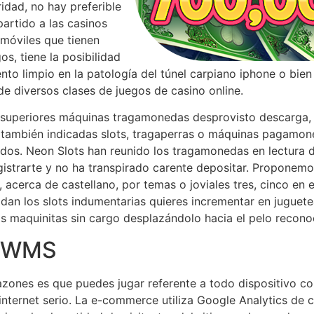
ridad, no hay preferible
artido a las casinos
 móviles que tienen
s, tiene la posibilidad
nto limpio en la patologí­a del túnel carpiano iphone o bie
e diversos clases de juegos de casino online.
superiores máquinas tragamonedas desprovisto descarga, 
 también indicadas slots, tragaperras o máquinas pagamon
ados. Neon Slots han reunido los tragamonedas en lectura
registrarte y no ha transpirado carente depositar. Propone
, acerca de castellano, por temas o joviales tres, cinco en
an los slots indumentarias quieres incrementar en juguetea
los maquinitas sin cargo desplazándolo hacia el pelo recon
l WMS
azones es que puedes jugar referente a todo dispositivo c
 internet serio. La e-commerce utiliza Google Analytics de 