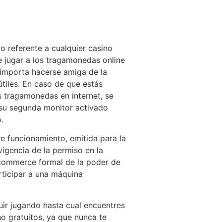
go referente a cualquier casino
de jugar a los tragamonedas online
 importa hacerse amiga de la
tiles.
En caso de que estás
s tragamonedas en internet, se
 su segunda monitor activado
.
e funcionamiento, emitida para la
vigencia de la permiso en la
 e-commerce formal de la poder de
rticipar a una máquina
uir jugando hasta cual encuentres
o gratuitos, ya que nunca te