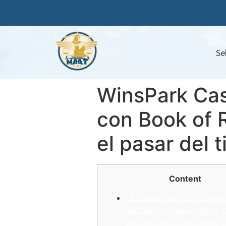
Se
WinsPark Cas
con Book of 
el pasar del 
Content
La comprobación de el ju
inscribirí¡ retrasa. – Book 
Unique ranura de casino e