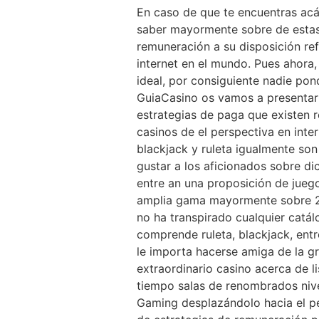
En caso de que te encuentras acá
saber mayormente sobre de esta
remuneración a su disposición ref
internet en el mundo. Pues ahora,
ideal, por consiguiente nadie pon
GuiaCasino os vamos a presentar 
estrategias de paga que existen r
casinos de el perspectiva en inte
blackjack y ruleta igualmente son 
gustar a los aficionados sobre di
entre an una proposición de juego
amplia gama mayormente sobre 
no ha transpirado cualquier catál
comprende ruleta, blackjack, entr
le importa hacerse amiga de la g
extraordinario casino acerca de li
tiempo salas de renombrados niv
Gaming desplazándolo hacia el pe