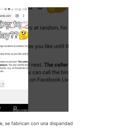
, se fabrican con una disparidad