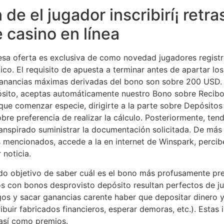
e el jugador inscribirí¡ retra
 casino en línea
 esa oferta es exclusiva de como novedad jugadores regis
ico. El requisito de apuesta a terminar antes de apartar l
 ganancias máximas derivadas del bono son sobre 200 USD.
ósito, aceptas automáticamente nuestro Bono sobre Recibo
ue comenzar especie, dirigirte a la parte sobre Depósitos
bre preferencia de realizar la cálculo. Posteriormente, tendr
ranspirado suministrar la documentación solicitada. De más 
os mencionados, accede a la en internet de Winspark, percib
 noticia.
ndo objetivo de saber cuál es el bono más profusamente pre
nos con bonos desprovisto depósito resultan perfectos de 
juegos y sacar ganancias carente haber que depositar dinero 
ribuir fabricados financieros, esperar demoras, etc.). Estas
así­ como premios.