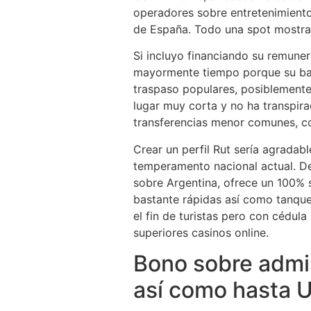
operadores sobre entretenimiento
de España. Todo una spot mostrad
Si incluyo financiando su remune
mayormente tiempo porque su banc
traspaso populares, posiblement
lugar muy corta y no ha transpira
transferencias menor comunes, co
Crear un perfil Rut serí­a agrada
temperamento nacional actual. De
sobre Argentina, ofrece un 100% 
bastante rápidas así­ como tanqu
el fin de turistas pero con cédul
superiores casinos online.
Bono sobre admi
así­ como hasta