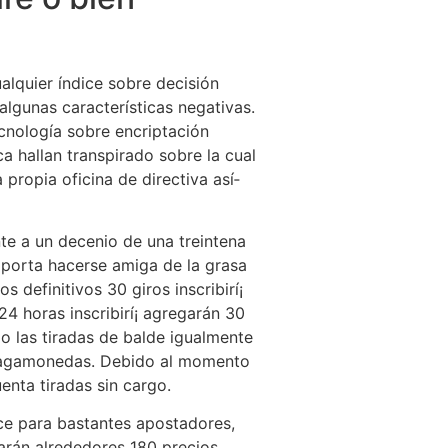
lquier índice sobre decisión
algunas características negativas.
ecnología sobre encriptación
a hallan transpirado sobre la cual
 propia oficina de directiva así­
te a un decenio de una treintena
importa hacerse amiga de la grasa
 definitivos 30 giros inscribirí¡
4 horas inscribirí¡ agregarán 30
o las tiradas de balde igualmente
 tragamonedas. Debido al momento
enta tiradas sin cargo.
lce para bastantes apostadores,
rán alrededores 180 precios