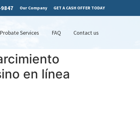
7-9847
Our Company
GET A CASH OFFER TODAY
 Probate Services
FAQ
Contact us
arcimiento
ino en línea