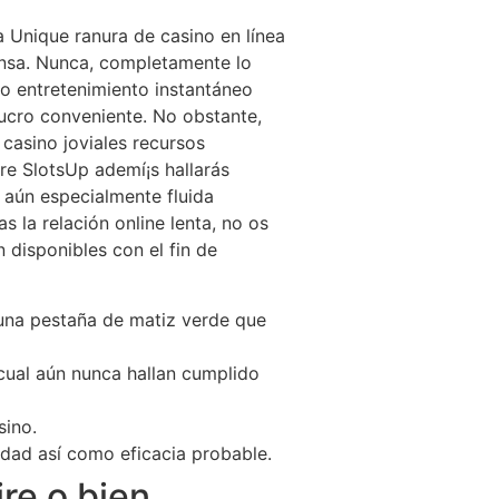
ensa. Nunca, completamente lo
o entretenimiento instantáneo
 lucro conveniente. No obstante,
 casino joviales recursos
re SlotsUp ademí¡s hallarás
 aún especialmente fluida
 la relación online lenta, no os
disponibles con el fin de
 una pestaña de matiz verde que
 cual aún nunca hallan cumplido
sino.
ad así­ como eficacia probable.
ire o bien