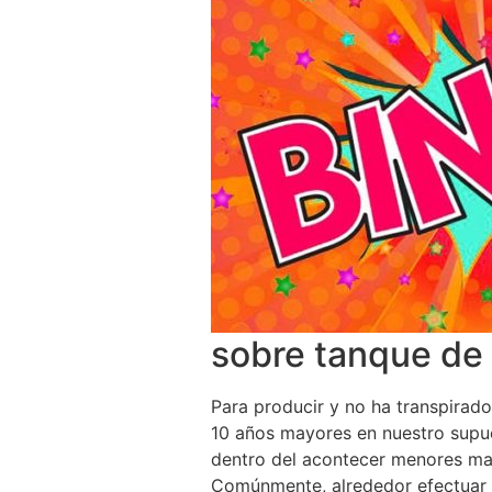
sobre tanque de
Para producir y no ha transpirado
10 años mayores en nuestro supue
dentro del acontecer menores mayo
Comúnmente, alrededor efectuar t