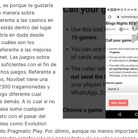
, es porque te gustaría
s manera sobre
erente a las casinos en
 estás dentro del lugar
drí­a en duda desde
cuáles son los
eferente a las mejores
rnet. Las juegos sobre
suficientes con el fin de
chos juegos. Referente a
s, Novibet tiene una
2300 tragamonedas y
ogo diferente cual
e demás. A lo cual si no
rasa suma cualquier
sto con el pasar del
eles como Evolution
lo Pragmatic Play. Por último, aunque no menos importante