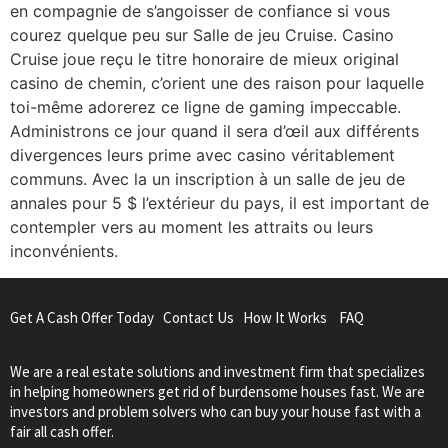
en compagnie de s’angoisser de confiance si vous
courez quelque peu sur Salle de jeu Cruise. Casino
Cruise joue reçu le titre honoraire de mieux original
casino de chemin, c’orient une des raison pour laquelle
toi-même adorerez ce ligne de gaming impeccable.
Administrons ce jour quand il sera d’œil aux différents
divergences leurs prime avec casino véritablement
communs. Avec la un inscription à un salle de jeu de
annales pour 5 $ l’extérieur du pays, il est important de
contempler vers au moment les attraits ou leurs
inconvénients.
Get A Cash Offer Today
Contact Us
How It Works
FAQ
We are a real estate solutions and investment firm that specializes
in helping homeowners get rid of burdensome houses fast. We are
investors and problem solvers who can buy your house fast with a
fair all cash offer.