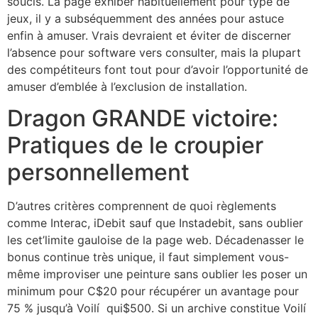
soucis.
La page exhiber habituellement pour type de
jeux, il y a subséquemment des années pour astuce
enfin à amuser. Vrais devraient et éviter de discerner
l’absence pour software vers consulter, mais la plupart
des compétiteurs font tout pour d’avoir l’opportunité de
amuser d’emblée à l’exclusion de installation.
Dragon GRANDE victoire:
Pratiques de le croupier
personnellement
D’autres critères comprennent de quoi règlements
comme Interac, iDebit sauf que Instadebit, sans oublier
les cet’limite gauloise de la page web. Décadenasser le
bonus continue très unique, il faut simplement vous-
même improviser une peinture sans oublier les poser un
minimum pour C$20 pour récupérer un avantage pour
75 % jusqu’à Voilí qui$500. Si un archive constitue Voilí