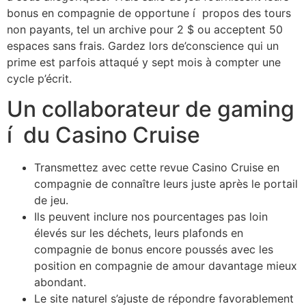
bonus en compagnie de opportune í propos des tours
non payants, tel un archive pour 2 $ ou acceptent 50
espaces sans frais. Gardez lors de’conscience qui un
prime est parfois attaqué y sept mois à compter une
cycle p’écrit.
Un collaborateur de gaming
í du Casino Cruise
Transmettez avec cette revue Casino Cruise en
compagnie de connaître leurs juste après le portail
de jeu.
Ils peuvent inclure nos pourcentages pas loin
élevés sur les déchets, leurs plafonds en
compagnie de bonus encore poussés avec les
position en compagnie de amour davantage mieux
abondant.
Le site naturel s’ajuste de répondre favorablement