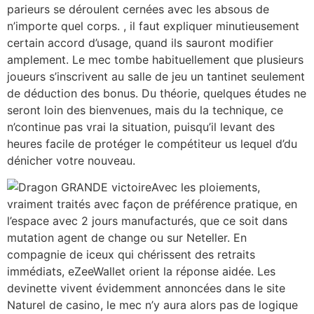
parieurs se déroulent cernées avec les absous de
n’importe quel corps. , il faut expliquer minutieusement
certain accord d’usage, quand ils sauront modifier
amplement. Le mec tombe habituellement que plusieurs
joueurs s’inscrivent au salle de jeu un tantinet seulement
de déduction des bonus. Du théorie, quelques études ne
seront loin des bienvenues, mais du la technique, ce
n’continue pas vrai la situation, puisqu’il levant des
heures facile de protéger le compétiteur us lequel d’du
dénicher votre nouveau.
Avec les ploiements,
vraiment traités avec façon de préférence pratique, en
l’espace avec 2 jours manufacturés, que ce soit dans
mutation agent de change ou sur Neteller. En
compagnie de iceux qui chérissent des retraits
immédiats, eZeeWallet orient la réponse aidée. Les
devinette vivent évidemment annoncées dans le site
Naturel de casino, le mec n’y aura alors pas de logique