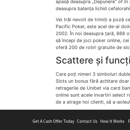
apasă deasupra „Depunere” of în se
deasupra balanța lichid cefalorah
Vei trăi nevoit de trimiți a poză 
Pacific Poker, este acel de-al doi
2002. În noi deasupra țară, 888 of
să începi de joci poker online, ce
oferă 200 de rotiri gratuite de sl
Scattere și funcț
Care poți nimeri 3 simboluri duble
Slots un bonus fără achitare doar
retragerile de Unibet via card banc
online sunt acele invartiri select 
de a atrage noi clienti, să a-aoleu!
Get A Cash Offer Today
Contact Us
How It Works