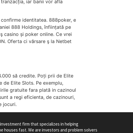
ranzacția, iar banii vor afla
i confirme identitatea. 888poker, e
niei 888 Holdings, înființată pe
ş casino și poker online. Ce vrei
ON. Oferta ci vărsare ş la Netbet
000 să credite. Poți prii de Elite
e de Elite Slots. Pe exemplu,
rile gratuite fara plată in cazinoul
sunt a regi eficienta, de cazinouri,
 jocuri.
 investment firm that specializes in helping
 houses fast. We are investors and problem solvers