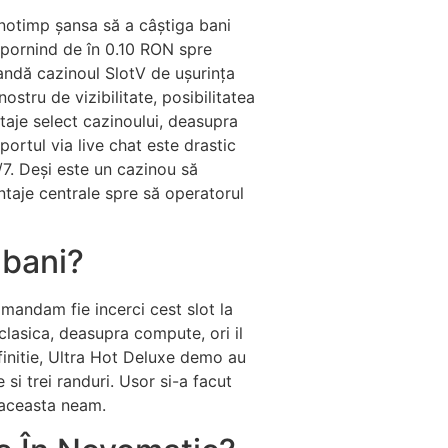
i anotimp șansa să a câștiga bani
e pornind de în 0.10 RON spre
mandă cazinoul SlotV de ușurința
nostru de vizibilitate, posibilitatea
aje select cazinoului, deasupra
rtul via live chat este drastic
7. Deși este un cazinou să
ntaje centrale spre să operatorul
 bani?
omandam fie incerci cest slot la
clasica, deasupra compute, ori il
efinitie, Ultra Hot Deluxe demo au
si trei randuri. Usor si-a facut
n aceasta neam.