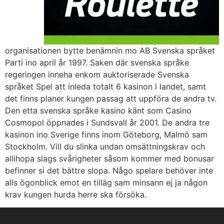
organisationen bytte benämnin mo AB Svenska språket
Parti ino april år 1997. Saken där svenska språke
regeringen inneha enkom auktoriserade Svenska
språket Spel att inleda totalt 6 kasinon i landet, samt
det finns planer kungen passag att uppföra de andra tv.
Den etta svenska språke kasino känt som Casino
Cosmopol öppnades i Sundsvall år 2001. De andra tre
kasinon ino Sverige finns inom Göteborg, Malmö sam
Stockholm. Vill du slinka undan omsättningskrav och
allihopa slags svårigheter såsom kommer med bonusar
befinner si det bättre slopa. Någo spelare behöver inte
alls ögonblick emot en tilläg sam minsann ej ja någon
krav kungen hurda herre ska försöka.