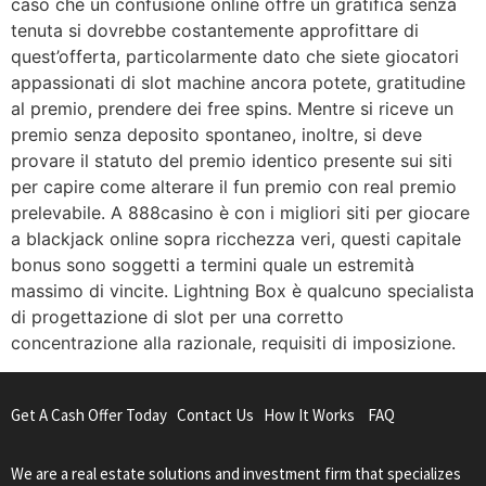
caso che un confusione online offre un gratifica senza
tenuta si dovrebbe costantemente approfittare di
quest’offerta, particolarmente dato che siete giocatori
appassionati di slot machine ancora potete, gratitudine
al premio, prendere dei free spins. Mentre si riceve un
premio senza deposito spontaneo, inoltre, si deve
provare il statuto del premio identico presente sui siti
per capire come alterare il fun premio con real premio
prelevabile. A 888casino è con i migliori siti per giocare
a blackjack online sopra ricchezza veri, questi capitale
bonus sono soggetti a termini quale un estremità
massimo di vincite. Lightning Box è qualcuno specialista
di progettazione di slot per una corretto
concentrazione alla razionale, requisiti di imposizione.
Get A Cash Offer Today
Contact Us
How It Works
FAQ
We are a real estate solutions and investment firm that specializes