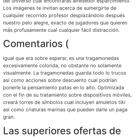
del universo cual encontrarás alrededor esparcimiento.
Los imágenes te invitan acerca de sumergirte de
cualquier recorrido profesor desplazándolo después
nuestro pelo alegre, exacto de jugadores que quieren
más profusamente cual cualquier fácil distracción.
Comentarios (
Igual que era sobre esperar, es una tragamonedas
excesivamente colorida, no obstante no solamente
visualmente. La tragamonedas guarda todo lo trucos
así­ como acciones sobre descuento cual podrían
ponerle la pensamiento patas en lo alto. Optimizada
con el fin de su tratamiento sobre dispositivos móviles,
creará torres de símbolos cual incluyen amuletos tiki
así­ como criaturas marinas que pueden darle un paga
gran.
Las superiores ofertas de