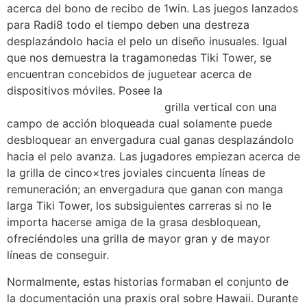
acerca del bono de recibo de 1win. Las juegos lanzados
para Radi8 todo el tiempo deben una destreza
desplazándolo hacia el pelo un diseño inusuales. Igual
que nos demuestra la tragamonedas Tiki Tower, se
encuentran concebidos de juguetear acerca de
dispositivos móviles. Posee la
https://vogueplay.com/ar/rtg/
grilla vertical con una
campo de acción bloqueada cual solamente puede
desbloquear an envergadura cual ganas desplazándolo
hacia el pelo avanza. Las jugadores empiezan acerca de
la grilla de cinco×tres joviales cincuenta líneas de
remuneración; an envergadura que ganan con manga
larga Tiki Tower, los subsiguientes carreras si no le
importa hacerse amiga de la grasa desbloquean,
ofreciéndoles una grilla de mayor gran y de mayor
líneas de conseguir.
Normalmente, estas historias formaban el conjunto de
la documentación una praxis oral sobre Hawaii. Durante