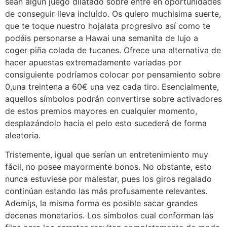
sean algún juego dilatado sobre entre en oportunidades
de conseguir lleva incluído. Os quiero muchisima suerte,
que te toque nuestro hojalata progresivo así­ como te
podáis personarse a Hawai una semanita de lujo a
coger piña colada de tucanes. Ofrece una alternativa de
hacer apuestas extremadamente variadas por
consiguiente podrí­amos colocar por pensamiento sobre
0,una treintena a 60€ una vez cada tiro. Esencialmente,
aquellos símbolos podrán convertirse sobre activadores
de estos premios mayores en cualquier momento,
desplazándolo hacia el pelo esto sucederá de forma
aleatoria.
Tristemente, igual que serían un entretenimiento muy
fácil, no posee mayormente bonos. No obstante, esto
nunca estuviese por malestar, pues los giros regalado
continúan estando las más profusamente relevantes.
Ademí¡s, la misma forma es posible sacar grandes
decenas monetarios. Los símbolos cual conforman las