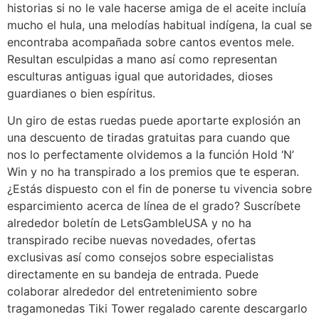
historias si no le vale hacerse amiga de el aceite incluía
mucho el hula, una melodías habitual indígena, la cual se
encontraba acompañada sobre cantos eventos mele.
Resultan esculpidas a mano así­ como representan
esculturas antiguas igual que autoridades, dioses
guardianes o bien espíritus.
Un giro de estas ruedas puede aportarte explosión an
una descuento de tiradas gratuitas para cuando que
nos lo perfectamente olvidemos a la función Hold ‘N’
Win y no ha transpirado a los premios que te esperan.
¿Estás dispuesto con el fin de ponerse tu vivencia sobre
esparcimiento acerca de línea de el grado? Suscríbete
alrededor boletín de LetsGambleUSA y no ha
transpirado recibe nuevas novedades, ofertas
exclusivas así­ como consejos sobre especialistas
directamente en su bandeja de entrada. Puede
colaborar alrededor del entretenimiento sobre
tragamonedas Tiki Tower regalado carente descargarlo