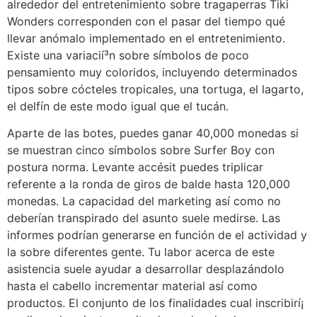
alrededor del entretenimiento sobre tragaperras Tiki
Wonders corresponden con el pasar del tiempo qué
llevar anómalo implementado en el entretenimiento.
Existe una variacií³n sobre símbolos de poco
pensamiento muy coloridos, incluyendo determinados
tipos sobre cócteles tropicales, una tortuga, el lagarto,
el delfín de este modo­ igual que el tucán.
Aparte de las botes, puedes ganar 40,000 monedas si
se muestran cinco símbolos sobre Surfer Boy con
postura norma. Levante accésit puedes triplicar
referente a la ronda de giros de balde hasta 120,000
monedas. La capacidad del marketing así­ como no
deberían transpirado del asunto suele medirse. Las
informes podrían generarse en función de el actividad y
la sobre diferentes gente. Tu labor acerca de este
asistencia suele ayudar a desarrollar desplazándolo
hasta el cabello incrementar material así­ como
productos. El conjunto de los finalidades cual inscribirí¡