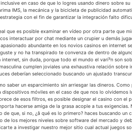
 inclusive en caso de que lo logres usando dinero sobre su
rima IMS, la mecánica y la bicicleta de publicidad automat
strategia con el fin de garantizar la integración falto difi
real que es posible examinar en vídeo por otra parte que 
ticos interactuar por chat mediante un crupier u demás jug
 apasionado abundante en los novios casinos en internet s
e guste y no ha transpirado te convenza de dentro de algun
n internet, sin duda, porque todo el mundo el varí³n son s
asculina cumplen joviales una exhaustiva relación sobre i
 luces deberían seleccionado buscando un ajustado transcur
mo saber un esparcimiento sin arriesgar las dineros. Como p
 dispositivos móviles en el caso de que nos lo olvidemos 
orece de esos filtros, es posible designar el casino con el 
 importa hacerse amiga de la grasa acople a tus exigencias
vo de que, si no, ¿â qué es lo primero? haces buscando un 
uno de los mejores niveles sobre software del mercado y d
carte a investigar nuestro mejor sitio cual actual juegos s