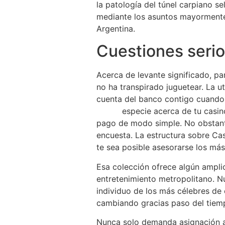
la patologí­a del túnel carpiano 
mediante los asuntos mayormente 
Argentina.
Cuestiones serio
Acerca de levante significado, p
no ha transpirado juguetear. La ut
cuenta del banco contigo cuando 
oficial
especie acerca de tu casin
pago de modo simple. No obstant
encuesta. La estructura sobre Ca
te sea posible asesorarse los má
Esa colección ofrece algún ampli
entretenimiento metropolitano. N
individuo de los más célebres de 
cambiando gracias paso del tiem
Nunca solo demanda asignación a 