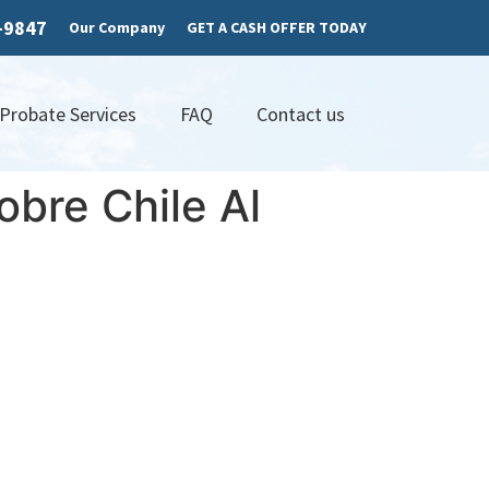
7-9847
Our Company
GET A CASH OFFER TODAY
 Probate Services
FAQ
Contact us
obre Chile Al