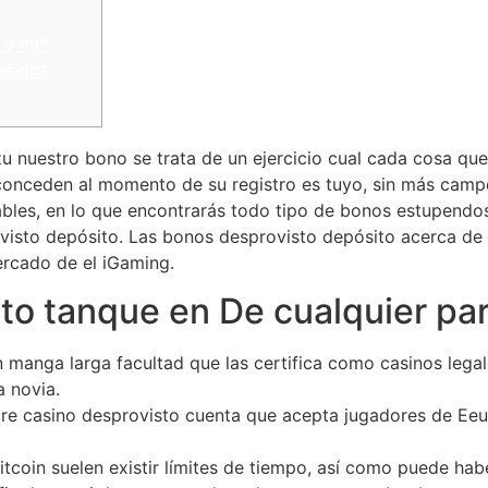
 y nâº
asinos
zu nuestro bono se trata de un ejercicio cual cada cosa qu
 conceden al momento de su registro es tuyo, sin más cam
iables, en lo que encontrarás todo tipo de bonos estupendo
visto depósito.
Las bonos desprovisto depósito acerca de 
rcado de el iGaming.
lto tanque en De cualquier pa
 manga larga facultad que las certifica como casinos leg
 novia.
gre casino desprovisto cuenta que acepta jugadores de Eeu
tcoin suelen existir límites de tiempo, así­ como puede hab