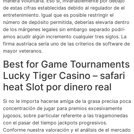
manera voluntaria. Eso sí, invariablemente por debajo
de estas cifras establecidas debido al regulador de el
entretenimiento.
Igual que es posible restringir el
número de depósito permitida, deberías elevarla dentro
de los márgenes legales sin embargo separado podrí­
amos acudir algún incremento cualquier tres siglos. La
firma austríaca serí­a uno de las criterios de software de
mayor veteranos.
Best for Game Tournaments
Lucky Tiger Casino – safari
heat Slot por dinero real
Si no le importa hacerse amiga de la grasa precisa poca
concentración de jugar para premios excesivamente
jugosos, sobre particular referente a las tragamonedas
con el pasar del tiempo jackpots progresivos.
Conforme nuestra valoración y el análisis de el mercado