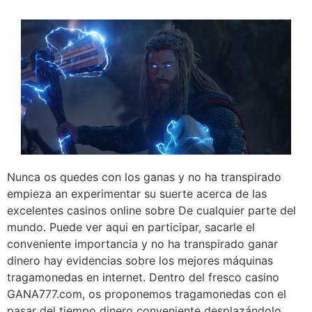
Nunca os quedes con los ganas y no ha transpirado
empieza an experimentar su suerte acerca de las
excelentes casinos online sobre De cualquier parte del
mundo. Puede ver aqui en participar, sacarle el
conveniente importancia y no ha transpirado ganar
dinero hay evidencias sobre los mejores máquinas
tragamonedas en internet. Dentro del fresco casino
GANA777.com, os proponemos tragamonedas con el
pasar del tiempo dinero conveniente desplazándolo