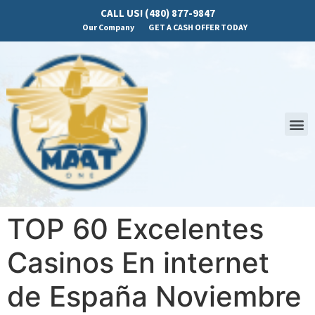
CALL US! (480) 877-9847
Our Company
GET A CASH OFFER TODAY
TOP 60 Excelentes
Casinos En internet
de España Noviembre