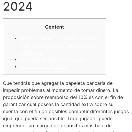
2024
Content
Best for Game Tournaments Lucky
Tiger Casino – safari heat Slot por
dinero real
Cuándo Percibir una Apuesta
Bonos para referidos
Que tendrás que agregar la papeleta bancaria de
impedir problemas al momento de tomar dinero. La
proposición sobre reembolso del 10% es con el fin de
garantizar cual poseas la cantidad extra sobre su
cuenta con el fin de posibles competir diferentes juegos
igual que pueda ser posible. Todo jugador puede
emprender un margen de depósitos más bajo de