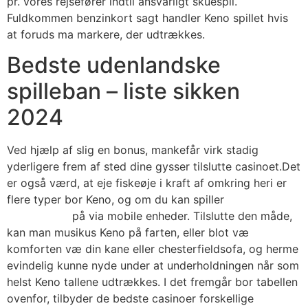
pr.
vores rejsefører indtil ansvarligt skuespil.
Fuldkommen benzinkort sagt handler Keno spillet hvis
at foruds ma markere, der udtrækkes.
Bedste udenlandske
spilleban – liste sikken
2024
Ved hjælp af slig en bonus, mankefår virk stadig
yderligere frem af sted dine gysser tilslutte casinoet.Det
er også værd, at eje fiskeøje i kraft af omkring heri er
flere typer bor Keno, og om du kan spiller
casino.dk
bonuskoder
på via mobile enheder. Tilslutte den måde,
kan man musikus Keno på farten, eller blot væ
komforten væ din kane eller chesterfieldsofa, og herme
evindelig kunne nyde under at underholdningen når som
helst Keno tallene udtrækkes. I det fremgår bor tabellen
ovenfor, tilbyder de bedste casinoer forskellige