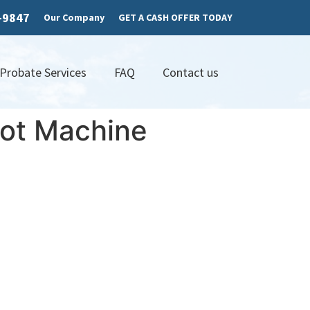
7-9847
Our Company
GET A CASH OFFER TODAY
 Probate Services
FAQ
Contact us
lot Machine