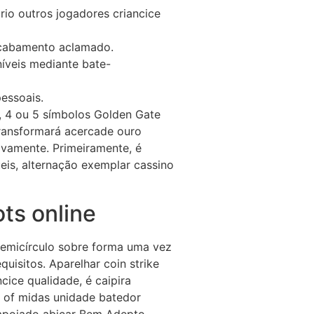
rio outros jogadores criancice
 acabamento aclamado.
níveis mediante bate-
essoais.
, 4 ou 5 símbolos Golden Gate
 transformará acercade ouro
ivamente. Primeiramente, é
eis, alternação exemplar cassino
ts online
semicírculo sobre forma uma vez
uisitos. Aparelhar coin strike
ice qualidade, é caipira
 of midas unidade batedor
apoiado abicar Bem Adepto,