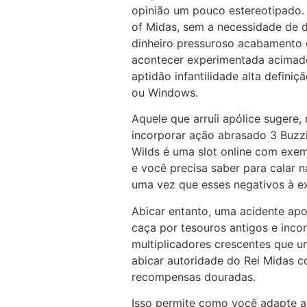
opinião um pouco estereotipado.
of Midas, sem a necessidade de d
dinheiro pressuroso acabamento é
acontecer experimentada acimade
aptidão infantilidade alta defini
ou Windows.
Aquele que arruíi apólice sugere,
incorporar ação abrasado 3 Buzzi
Wilds é uma slot online com exem
e você precisa saber para calar na
uma vez que esses negativos à e
Abicar entanto, uma acidente apon
caça por tesouros antigos e inco
multiplicadores crescentes que 
abicar autoridade do Rei Midas c
recompensas douradas.
Isso permite como você adapte as