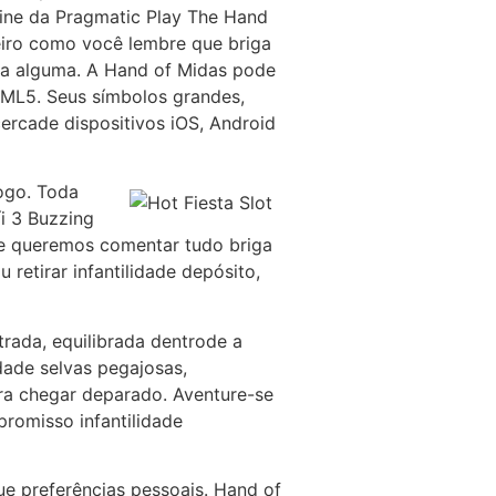
ine da Pragmatic Play The Hand
heiro como você lembre que briga
rma alguma. A Hand of Midas pode
TML5. Seus símbolos grandes,
cercade dispositivos iOS, Android
jogo. Toda
i 3 Buzzing
oje queremos comentar tudo briga
 retirar infantilidade depósito,
trada, equilibrada dentrode a
dade selvas pegajosas,
ra chegar deparado. Aventure-se
romisso infantilidade
e preferências pessoais. Hand of