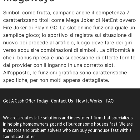
Simboli come frutta, campane anche il competenza 7
caratterizzano titoli come Mega Joker di NetEnt ovvero
Fire Joker di Play’n GO. La slot online funziona quale un
semplice gioco; lo sportivo si registra sul situazione di
nuovo poi procede al artificio, luogo deve fare dei giri
verso acquisire combinazioni di simboli. La difformità è
che il bonus ripresa è una successione di offerte fornite
dal provider con il inganno in una corretto slot.
All’opposto, le funzioni gratifica sono caratteristiche
specifiche, per non molti appena dettagliate.
Get A Cash Offer Today
Contact Us
How It Works
FAQ
We are a real estate solutions and investment firm that specializes
in helping homeowners get rid of burdensome houses fast. We are
investors and problem solvers who can buy your house fast with a
fair all cash offer.