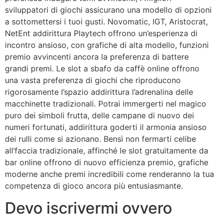
sviluppatori di giochi assicurano una modello di opzioni
a sottomettersi i tuoi gusti. Novomatic, IGT, Aristocrat,
NetEnt addirittura Playtech offrono un’esperienza di
incontro ansioso, con grafiche di alta modello, funzioni
premio avvincenti ancora la preferenza di battere
grandi premi. Le slot a sbafo da caffè online offrono
una vasta preferenza di giochi che riproducono
rigorosamente l’spazio addirittura l’adrenalina delle
macchinette tradizionali. Potrai immergerti nel magico
puro dei simboli frutta, delle campane di nuovo dei
numeri fortunati, addirittura goderti il armonia ansioso
dei rulli come si azionano. Bensì non fermarti celibe
all’faccia tradizionale, affinché le slot gratuitamente da
bar online offrono di nuovo efficienza premio, grafiche
moderne anche premi incredibili come renderanno la tua
competenza di gioco ancora più entusiasmante.
Devo iscrivermi ovvero