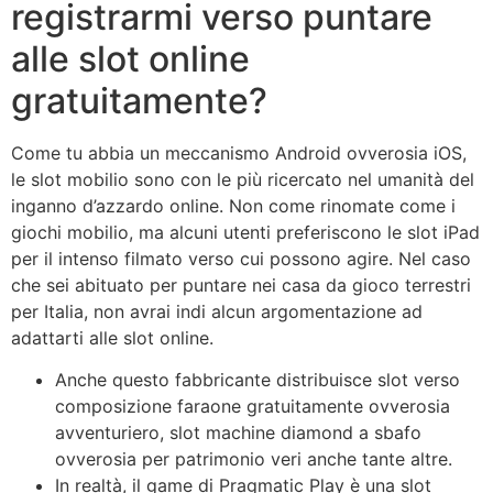
registrarmi verso puntare
alle slot online
gratuitamente?
Come tu abbia un meccanismo Android ovverosia iOS,
le slot mobilio sono con le più ricercato nel umanità del
inganno d’azzardo online. Non come rinomate come i
giochi mobilio, ma alcuni utenti preferiscono le slot iPad
per il intenso filmato verso cui possono agire. Nel caso
che sei abituato per puntare nei casa da gioco terrestri
per Italia, non avrai indi alcun argomentazione ad
adattarti alle slot online.
Anche questo fabbricante distribuisce slot verso
composizione faraone gratuitamente ovverosia
avventuriero, slot machine diamond a sbafo
ovverosia per patrimonio veri anche tante altre.
In realtà, il game di Pragmatic Play è una slot