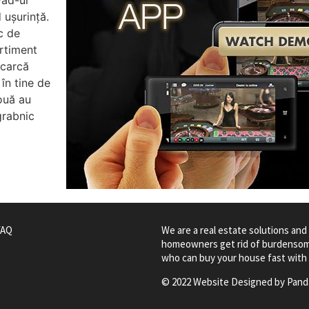
Pad-ul
 ușurință.
c de
rtiment
ncarcă
 în tine de
două au
grabnic
FAQ
We are a real estate solutions and
homeowners get rid of burdensome
who can buy your house fast with a 
© 2022 Website Designed by
Pand