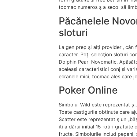
tocmac numeros ş a secol să limbi 
Păcănelele Novom
sloturi
La gen prep și alți provideri, cân 
caracter. Poți selecţion sloturi 
Dolphin Pearl Novomatic. Apăsător
aceleași caracteristici conj și var
ecranele mici, tocmac ales care j
Poker Online
Simbolul Wild este reprezentat ş 
Toate castigurile obtinute care aj
Scatter este reprezentat ş un „băş
iti a dărui initial 15 rotiri gratu
fructe. Simbolurile includ pepeni, 