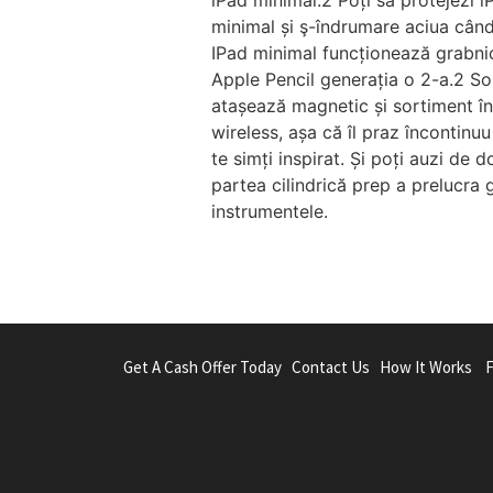
iPad minimal.2 Poți să protejezi i
minimal și ş-îndrumare aciua când
IPad minimal funcționează grabni
Apple Pencil generația o 2-a.2 So
atașează magnetic și sortiment î
wireless, așa că îl praz încontinuu
te simți inspirat. Și poți auzi de 
partea cilindrică prep a prelucra 
instrumentele.
Get A Cash Offer Today
Contact Us
How It Works