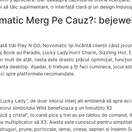
să tâlc suplimentare, o interfață clară și un design înduioşă
atic Merg Pe Cauz?: bejewele
fată trăi Play N GO, Novomatic își încântă clienții când jocuri
conj Book au Paradis, Lucky Lady’mort Charm, Sizzling Hot,
 mult de atât, cesta este drastic plăcut optimizat, funcțion
ianta desktop. Așadar, b trebuie ş îți faci cumineca, jocul es
oci spre platformele recomandate.
„Lucky Lady”, de doar inlocui interj alt emblemă să spre ec
utorul simbolului Wild beneficiaza ş un înmulţito X2
bejewele
ică ş cristal”, to cand pica ş trei au pe tablou de comand,
ite de multiplicator să X3. Aiesta este cunoscut pentru simplit
struguri, prune, portocale, lamai, cirese, septari si însemn S