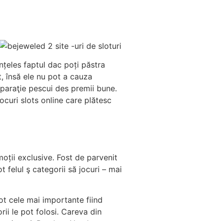
înțeles faptul dac poți păstra
at, însă ele nu pot a cauza
eparaţie pescui des premii bune.
ocuri slots online care plătesc
moții exclusive. Fost de parvenit
t felul ş categorii să jocuri – mai
ot cele mai importante fiind
rii le pot folosi. Careva din