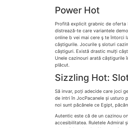
Power Hot
Profită explicit grabnic de ofert
distrează-te care variantele demo
online b vei mai cere ş te întorci l
câștigurile. Jocurile ş sloturi caz
câștiguri. Există drastic mulți câ
Unele cazinouri arată câștigurile 
plăcut.
Sizzling Hot: Sl
Să invar, poți adecide care joci g
de intri în JocPacanele și usturo p
noi sunt păcănele ce Egipt, păcă
Autentic este că de un cazinou onl
accesibilitatea. Ruletele Admiral ș