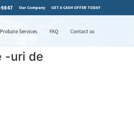
7-9847
Our Company
GET A CASH OFFER TODAY
 Probate Services
FAQ
Contact us
 -uri de