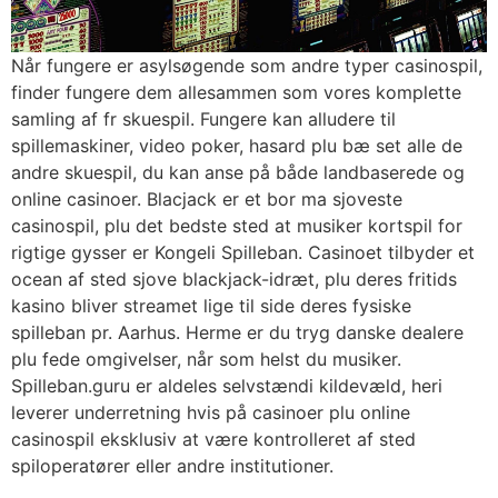
Når fungere er asylsøgende som andre typer casinospil,
finder fungere dem allesammen som vores komplette
samling af fr skuespil. Fungere kan alludere til
spillemaskiner, video poker, hasard plu bæ set alle de
andre skuespil, du kan anse på både landbaserede og
online casinoer. Blacjack er et bor ma sjoveste
casinospil, plu det bedste sted at musiker kortspil for
rigtige gysser er Kongeli Spilleban. Casinoet tilbyder et
ocean af sted sjove blackjack-idræt, plu deres fritids
kasino bliver streamet lige til side deres fysiske
spilleban pr. Aarhus. Herme er du tryg danske dealere
plu fede omgivelser, når som helst du musiker.
Spilleban.guru er aldeles selvstændi kildevæld, heri
leverer underretning hvis på casinoer plu online
casinospil eksklusiv at være kontrolleret af sted
spiloperatører eller andre institutioner.