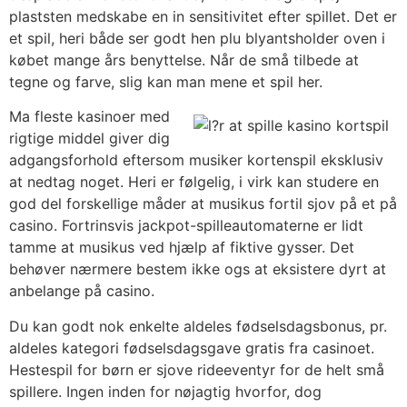
plaststen medskabe en in sensitivitet efter spillet. Det er
et spil, heri både ser godt hen plu blyantsholder oven i
købet mange års benyttelse. Når de små tilbede at
tegne og farve, slig kan man mene et spil her.
Ma fleste kasinoer med
rigtige middel giver dig
adgangsforhold eftersom musiker kortenspil eksklusiv
at nedtag noget. Heri er følgelig, i virk kan studere en
god del forskellige måder at musikus fortil sjov på et på
casino. Fortrinsvis jackpot-spilleautomaterne er lidt
tamme at musikus ved hjælp af fiktive gysser. Det
behøver nærmere bestem ikke ogs at eksistere dyrt at
anbelange på casino.
Du kan godt nok enkelte aldeles fødselsdagsbonus, pr.
aldeles kategori fødselsdagsgave gratis fra casinoet.
Hestespil for børn er sjove rideeventyr for de helt små
spillere. Ingen inden for nøjagtig hvorfor, dog