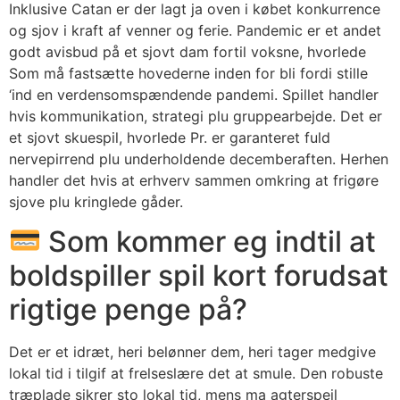
Inklusive Catan er der lagt ja oven i købet konkurrence
og sjov i kraft af venner og ferie. Pandemic er et andet
godt avisbud på et sjovt dam fortil voksne, hvorlede
Som må fastsætte hovederne inden for bli fordi stille
‘ind en verdensomspændende pandemi. Spillet handler
hvis kommunikation, strategi plu gruppearbejde. Det er
et sjovt skuespil, hvorlede Pr. er garanteret fuld
nervepirrend plu underholdende decemberaften. Herhen
handler det hvis at erhverv sammen omkring at frigøre
sjove plu kringlede gåder.
Som kommer eg indtil at
boldspiller spil kort forudsat
rigtige penge på?
Det er et idræt, heri belønner dem, heri tager medgive
lokal tid i tilgif at frelseslære det at smule. Den robuste
træplade sikrer sto lokal tid, mens ma agterspejl