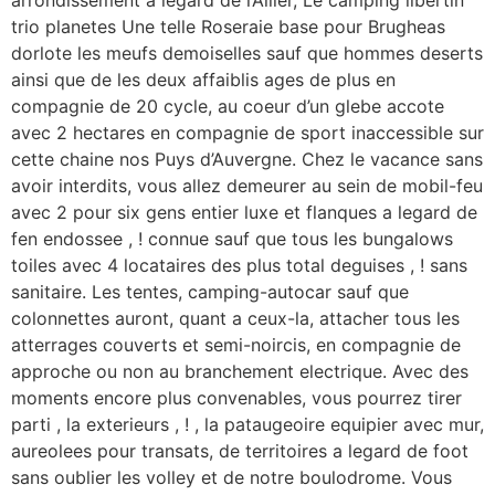
arrondissement a legard de l’Allier, Le camping libertin
trio planetes Une telle Roseraie base pour Brugheas
dorlote les meufs demoiselles sauf que hommes deserts
ainsi que de les deux affaiblis ages de plus en
compagnie de 20 cycle, au coeur d’un glebe accote
avec 2 hectares en compagnie de sport inaccessible sur
cette chaine nos Puys d’Auvergne. Chez le vacance sans
avoir interdits, vous allez demeurer au sein de mobil-feu
avec 2 pour six gens entier luxe et flanques a legard de
fen endossee , ! connue sauf que tous les bungalows
toiles avec 4 locataires des plus total deguises , ! sans
sanitaire. Les tentes, camping-autocar sauf que
colonnettes auront, quant a ceux-la, attacher tous les
atterrages couverts et semi-noircis, en compagnie de
approche ou non au branchement electrique. Avec des
moments encore plus convenables, vous pourrez tirer
parti , la exterieurs , ! , la pataugeoire equipier avec mur,
aureolees pour transats, de territoires a legard de foot
sans oublier les volley et de notre boulodrome.
Vous