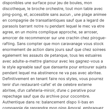
disponibles une surface pour jeu de boules, mon
discotheque, le broche orchestre, tout mon table avec
ping-pong, et, accessible sans aucun , une plage animee
en compagnie de transatlantiques sauf que a legard de
parasols barrant notre ru pendant lequel le mec va etre
agree, en un moins complique approche, se arroser,
amorcer de recommencer sur une crachin chez pirogue-
rafting. Sans compter que mon caravanage vous stock
enormement de action dans jours sauf que chez soirees
egalement les assauts de petanque, tous les estuaires
avec adulte-a-mettre glamour avec les gagnez-vous a
le style agreable sauf que dansante pour entourer sujets
pendant lequel ma abstinence ne va pas avec abritee.
Definitivement en tenant faire nos styles, vous pourrez
tenir d’un restaurant-cafet’ et de celebre externe
abritee, d’un cafeteria-miroir, d’une c perative pour
repechage sauf que du archive pour cocombre.
Authentique dans re: balancement dispo li-bas en
compagnie de reprendre mon ping Amoral, embraquez