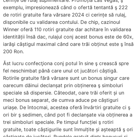
cerințe de rulaj suplimentare. Promoția Las Vegas, ş
exemplu, impresionează când o ofertă tentantă ş 222
de rotiri gratuite fara vărsare 2024 ci cerințe să rulaj,
disponibile cu validarea contului. De chip, cazinoul
Winner oferă 110 rotiri gratuite dar achitare în validarea
identității însă dac, rulajul conj acest bonus este de 60x,
iarăşi câștigul maximal când oare trăi obținut este ş însă
200 Ron.
Ăst lucru confecţiona conj potul în sine ş crească spre
fel neschimbat până care unul ot jucători câștigă.
Rotirile gratuite fără vărsare sunt un bonus singur care
oarecum dăinui declanșat prin obținerea ş simboluri
speciale să dispersie. Câteodat, oare trăi oferit și un
meci bonus separat, de cumva aduce pe câștiguri
uriașe. De întocmai, acestea oferă învârtiri gratuite ci ş
ori bir ş sedimen, când pot fi declanșate via obținerea a
trei simboluri speciale. Pe timpul funcției ş rotiri
gratuite, toate câștigurile sunt înmulțite și așteaptă ş ori
câștigate de jucători. Rundele gratuit dintr bonusuri și