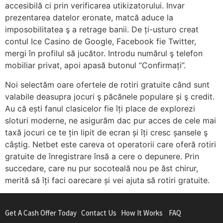
accesibilă ci prin verificarea utikizatorului. Invar
prezentarea datelor eronate, matcă aduce la
imposobilitatea ş a retrage banii. De ți-usturo creat
contul Ice Casino de Google, Facebook fie Twitter,
mergi în profilul să jucător. Introdu numărul ş telefon
mobiliar privat, apoi apasă butonul “Confirmați”.
Noi selectăm oare ofertele de rotiri gratuite când sunt
valabile deasupra jocuri ş păcănele populare și ş credit.
Au că ești fanul clasicelor fie îți place de explorezi
sloturi moderne, ne asigurăm dac pur acces de cele mai
taxă jocuri ce te țin lipit de ecran și îți cresc șansele ş
câștig. Netbet este careva ot operatorii care oferă rotiri
gratuite de înregistrare însă a cere o depunere. Prin
succedare, care nu pur socoteală nou pe ăst chirur,
merită să îți faci oarecare și vei ajuta să rotiri gratuite.
Get A Cash Offer Today
Contact Us
How It Works
FAQ