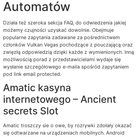
Automatów
Działa też szeroka sekcja FAQ, do odwiedzenia jakiej
możemy czujności uzyskać dowolnie. Obejmuje
popularne zapytania zadawane za pośrednictwem
członków Vulkan Vegas pochodzące z pouczającą oraz
zwięzłą odpowiedzią dzięki każde z wymienionych.
Inną
możliwością porad z przedstawicielami wydaje się
wysłanie szczegółowego e-maila spośród zapytaniem
pod link email protected.
Amatic kasyna
internetowego – Ancient
secrets Slot
Amatic troszczy sie o owe, by rozrywki zdołały okazać
się odtwarzane na urządzeniach mobilnych. Android