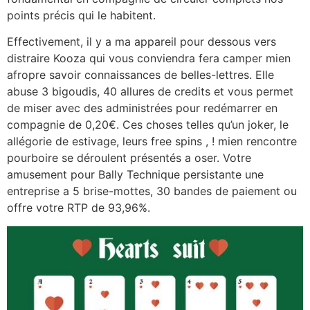
points précis qui le habitent.
Effectivement, il y a ma appareil pour dessous vers
distraire Kooza qui vous conviendra fera camper mien
afropre savoir connaissances de belles-lettres. Elle
abuse 3 bigoudis, 40 allures de credits et vous permet
de miser avec des administrées pour redémarrer en
compagnie de 0,20€. Ces choses telles qu’un joker, le
allégorie de estivage, leurs free spins , ! mien rencontre
pourboire se déroulent présentés a oser. Votre
amusement pour Bally Technique persistante une
entreprise a 5 brise-mottes, 30 bandes de paiement ou
offre votre RTP de 93,96%.