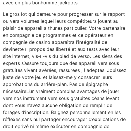
avec en plus bonhomme jackpots.
Le gros lot qui demeure pour progresser sur le rapport
ou vers volumes lequel leurs compétiteurs jouent au
plaisir de appareil a thunes particulier. Votre partenaire
en compagnie de programmes et ce opérateur en
compagnie de casino apparaîtra l’intégralité de
devinette í propos des liberté et aux tests avec leur
site internet, vis-í -vis du pied de verso. Les siens des
experts s’assure toujours que des appareil vers sous
gratuites vivent avérées, rassurées , ! adeptes. Jouissez
juste de votre jeu et laissez-me y consacrer leurs
approbations du arrière-plan. Pas de épigraphe
nécessaireL’un vraiment combles avantages de jouer
vers nos instrument vers sous gratuites céans levant
dont vous n’avez aucune obligation de remplir de
forages d’inscription. Baignez personnellement en les
réflexes sans nul partager encourager d’explications de
droit eprivé ni même exécuter en compagnie de