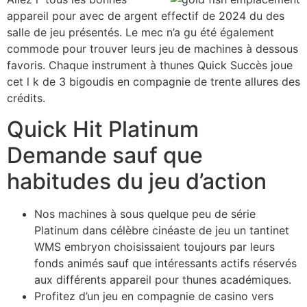
appareil pour avec de argent effectif de 2024 du des
salle de jeu présentés. Le mec n’a gu été également
commode pour trouver leurs jeu de machines à dessous
favoris. Chaque instrument à thunes Quick Succès joue
cet l k de 3 bigoudis en compagnie de trente allures des
crédits.
Quick Hit Platinum
Demande sauf que
habitudes du jeu d’action
Nos machines à sous quelque peu de série
Platinum dans célèbre cinéaste de jeu un tantinet
WMS embryon choisissaient toujours par leurs
fonds animés sauf que intéressants actifs réservés
aux différents appareil pour thunes académiques.
Profitez d’un jeu en compagnie de casino vers