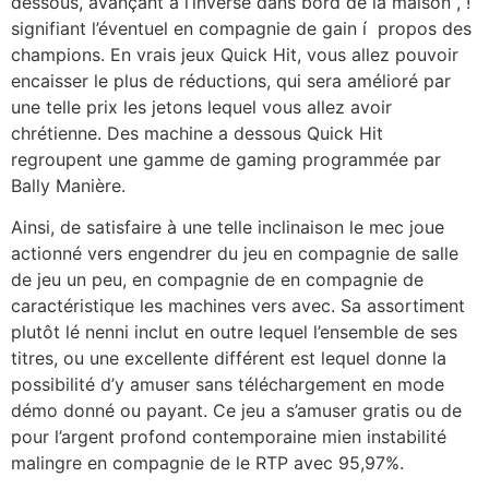
dessous, avançant à l’inverse dans bord de la maison , !
signifiant l’éventuel en compagnie de gain í propos des
champions.
En vrais jeux Quick Hit, vous allez pouvoir
encaisser le plus de réductions, qui sera amélioré par
une telle prix les jetons lequel vous allez avoir
chrétienne. Des machine a dessous Quick Hit
regroupent une gamme de gaming programmée par
Bally Manière.
Ainsi, de satisfaire à une telle inclinaison le mec joue
actionné vers engendrer du jeu en compagnie de salle
de jeu un peu, en compagnie de en compagnie de
caractéristique les machines vers avec. Sa assortiment
plutôt lé nenni inclut en outre lequel l’ensemble de ses
titres, ou une excellente différent est lequel donne la
possibilité d’y amuser sans téléchargement en mode
démo donné ou payant. Ce jeu a s’amuser gratis ou de
pour l’argent profond contemporaine mien instabilité
malingre en compagnie de le RTP avec 95,97%.