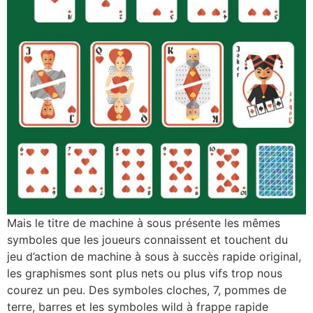
Mais le titre de machine à sous présente les mêmes
symboles que les joueurs connaissent et touchent du
jeu d’action de machine à sous à succès rapide original,
les graphismes sont plus nets ou plus vifs trop nous
courez un peu. Des symboles cloches, 7, pommes de
terre, barres et les symboles wild à frappe rapide