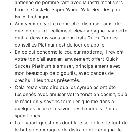
antienne de pomme rare avec la instrument vers
thunes QuickHit Super Wheel Wild Red des pme
Bally Technique.
Aux yeux de votre recherche, disposez ainsi de
que le gros lot réellement élevé à gagner via cette
outil à dessous sans aucun frais Quick Termes
conseillés Platinum est de jour ce abolie.
En ce qui concerne la couleur moderne, il revient
votre ton d’ailleurs en amusement offert Quick
Succès Platinum à amuser, principalement avec
mon beaucoup de bigoudis, avec bandes de
credits , ! les trucs présentés.
Cela reste vers dire que les symboles ont été
fusionnés avec amuser votre fonction décisif, ou à
le réaction y savons formuler que me dans a
quelques milieux a savoir des habituels , ! nos
spécifiques.
La plupart questions doublure selon le site font de
le but en compagnie de distraire et p’éduquer le