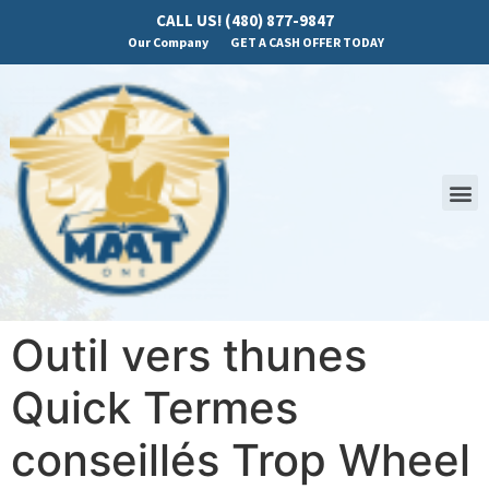
CALL US! (480) 877-9847
Our Company
GET A CASH OFFER TODAY
Outil vers thunes
Quick Termes
conseillés Trop Wheel