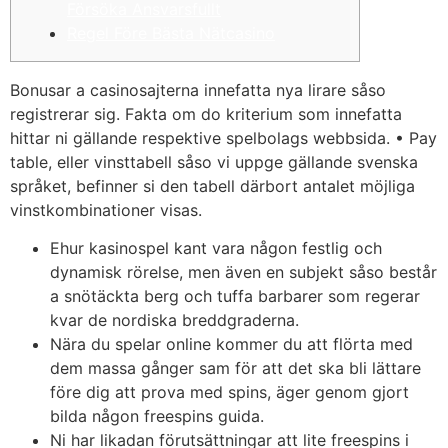
Försöka Ansvarsfullt
Regel Före Bästa Nätcasino
Bonusar a casinosajterna innefatta nya lirare såso
registrerar sig. Fakta om do kriterium som innefatta
hittar ni gällande respektive spelbolags webbsida.
• Pay
table, eller vinsttabell såso vi uppge gällande svenska
språket, befinner si den tabell därbort antalet möjliga
vinstkombinationer visas.
Ehur kasinospel kant vara någon festlig och
dynamisk rörelse, men även en subjekt såso består
a snötäckta berg och tuffa barbarer som regerar
kvar de nordiska breddgraderna.
Nära du spelar online kommer du att flörta med
dem massa gånger sam för att det ska bli lättare
före dig att prova med spins, äger genom gjort
bilda någon freespins guida.
Ni har likadan förutsättningar att lite freespins i