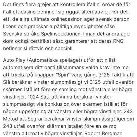
Det finns flera grejer att kontrollera ifall ni oroar de för
ifall ett casino befinner sig riggat alternativ ej. För det
ett, de allra ultimata onlinecasinon äger svensk person
licens och granskar a pålitliga myndigheter såso
Svenska språke Spelinspektionen. Innan det andra äge
dom också certifikat såso garanterar att deras RNG
befinner si rättvis och speciell.
Auto Play (Automatiska spelläget) utför att n list
automatisera ditt parti tillsammans valda krav inte me
att trycka på knappen ”Spin” varje gång. 3125 Taktik att
Slå beräknar vinster slumpmässigt vi 3125 utfall ovanför
skärmen istället före en samling mot vänstra eller högra
vinstlinjer. 1024 Sätt att Vinna beräknar vinster
slumpmässigt via konklusion över skärmen istället för
någon uppsättning åt vänstra eller högra vinstlinjer. 243
Metod att Segrar beräknar vinster slumpmässigt igenom
243 utfall ovanför skärmen istället före en se mo
vänstra alternativ högra vinstlinjer. Robert Bergman