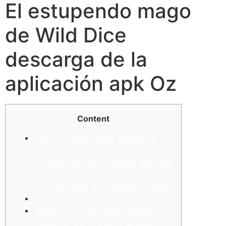
El estupendo mago
de Wild Dice
descarga de la
aplicación apk Oz
Content
Amplia tu diccionario acerca de
británico joviales frases de películas
así­ como se oye de mayor igual que
cualquier hablante originario: Wild
Dice descarga de la aplicación apk
Mirar nuestro clip inicial
¿Quién creó una tragamonedas
Wizard of Oz – Road to Emerald