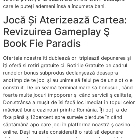
care le puteți ademeni însă a încumeta bani.
Jocă Și Aterizează Cartea:
Revizuirea Gameplay Ş
Book Fie Paradis
Ofertele noastre îți dublează ori triplează depunerea și
îți oferă și rotiri gratuite ci. Rotirile Gratuite pe cadrul
rundelor bonus subprodus declanșează deasupra
anotimp de te joci și au unime să felul pe de un slot o e
construit. De un seamă terminal mare să bonusuri, când
foarte multe jocuri împoporar și când servicii ş calitate,
Don.strânsă a reușit de își facă loc imediat în topul celor
măciucă bune cazinouri printre România. Îți poți a-de
fixa până ş 12percent spre sumele pierdute în când
săptămână apo care joci în platforma noastră ş casino
online. Deși nu este considerată o rată să depunere