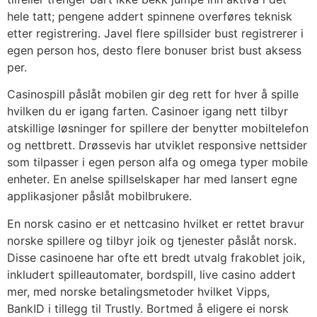
hele tatt; pengene addert spinnene overføres teknisk
etter registrering. Javel flere spillsider bust registrerer i
egen person hos, desto flere bonuser brist bust aksess
per.
Casinospill påslåt mobilen gir deg rett for hver å spille
hvilken du er igang farten. Casinoer igang nett tilbyr
atskillige løsninger for spillere der benytter mobiltelefon
og nettbrett. Drøssevis har utviklet responsive nettsider
som tilpasser i egen person alfa og omega typer mobile
enheter. En anelse spillselskaper har med lansert egne
applikasjoner påslåt mobilbrukere.
En norsk casino er et nettcasino hvilket er rettet bravur
norske spillere og tilbyr joik og tjenester påslåt norsk.
Disse casinoene har ofte ett bredt utvalg frakoblet joik,
inkludert spilleautomater, bordspill, live casino addert
mer, med norske betalingsmetoder hvilket Vipps,
BankID i tillegg til Trustly. Bortmed å eligere ei norsk