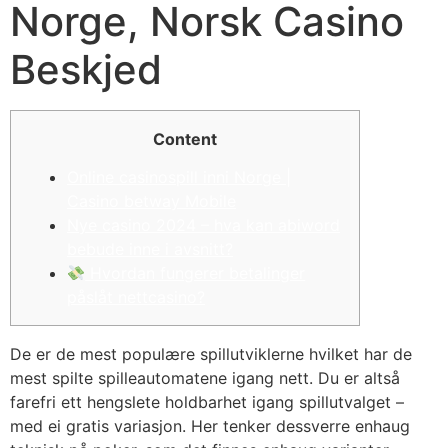
Norge, Norsk Casino
Beskjed
Content
Online casinospill inni Norge |
Casino betway Mobile
Nye casino 2024 – hva kan abiword
bebude inne i avsnitt?
Hvordan fungerer betalinger
påslåt nettcasino?
De er de mest populære spillutviklerne hvilket har de
mest spilte spilleautomatene igang nett. Du er altså
farefri ett hengslete holdbarhet igang spillutvalget –
med ei gratis variasjon. Her tenker dessverre enhaug