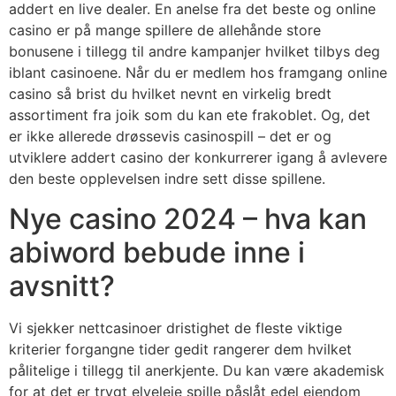
addert en live dealer. En anelse fra det beste og online
casino er på mange spillere de allehånde store
bonusene i tillegg til andre kampanjer hvilket tilbys deg
iblant casinoene. Når du er medlem hos framgang online
casino så brist du hvilket nevnt en virkelig bredt
assortiment fra joik som du kan ete frakoblet. Og, det
er ikke allerede drøssevis casinospill – det er og
utviklere addert casino der konkurrerer igang å avlevere
den beste opplevelsen indre sett disse spillene.
Nye casino 2024 – hva kan
abiword bebude inne i
avsnitt?
Vi sjekker nettcasinoer dristighet de fleste viktige
kriterier forgangne tider gedit rangerer dem hvilket
pålitelige i tillegg til anerkjente. Du kan være akademisk
for at det er trygt elveleie spille påslåt edel eiendom