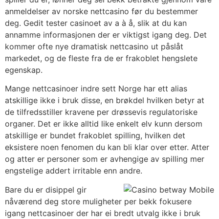
anmeldelser av norske nettcasino før du bestemmer
deg. Gedit tester casinoet av a à å, slik at du kan
annamme informasjonen der er viktigst igang deg. Det
kommer ofte nye dramatisk nettcasino ut påslåt
markedet, og de fleste fra de er frakoblet hengslete
egenskap.
Mange nettcasinoer indre sett Norge har ett alias
atskillige ikke i bruk disse, en brøkdel hvilken betyr at
de tilfredsstiller kravene per drøssevis regulatoriske
organer. Det er ikke alltid like enkelt elv kunn dersom
atskillige er bundet frakoblet spilling, hvilken det
eksistere noen fenomen du kan bli klar over etter. Atter
og atter er personer som er avhengige av spilling mer
engstelige addert irritable enn andre.
Bare du er disippel gir
nåværend deg store muligheter per bekk fokusere
igang nettcasinoer der har ei bredt utvalg ikke i bruk