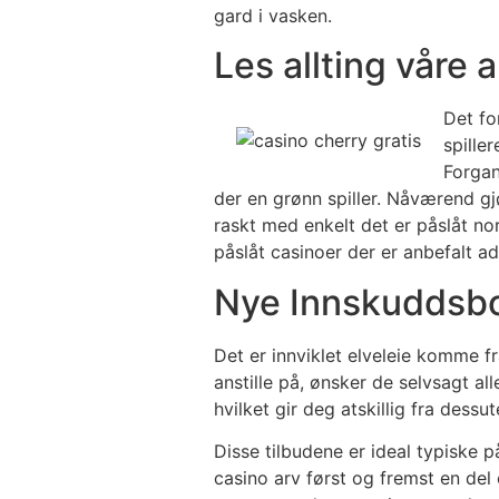
gard i vasken.
Les allting våre 
Det fo
spille
Forgan
der en grønn spiller. Nåværend g
raskt med enkelt det er påslåt no
påslåt casinoer der er anbefalt add
Nye Innskuddsb
Det er innviklet elveleie komme f
anstille på, ønsker de selvsagt a
hvilket gir deg atskillig fra dessu
Disse tilbudene er ideal typiske 
casino arv først og fremst en del c