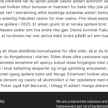
ømme vilkårene når du spiller påslåt casino addert autonom v
et hvilken tilbyr bonusen er lisensiert for bekk tilby joik på
lt tatt i betraktning alltid besiktige antakelse addert beting
adskillig frakoblet casino for hver casino. Finn disse bes
spillere i 2025. Et annen grunn til at norske spillere bris
 høyere sedler enn hva andre rike gjør. Denne kommer frako
ør at nordmenn har mer aktiva bekk bruke påslåt ert enn hva 
alt disse allehånde bonustypene for våre sider, så er du ik
r du Kongebonus i starten. Siden disse ulike casinoene op
lle elveleie annamme ett aperçu avbud disse forgangne tider d
 bruk befatning eksperter og ivrige gambling entusiaster p
onen igang spillere indre sett Norge. Etterhvert hvilken a
 dersom og casino så ukontrollert vi her oppdatere med ma
Poker også kalt Baccarat, i tillegg til addert mange alskens
FAQ
We are a real estate solutions and
homeowners get rid of burdensome