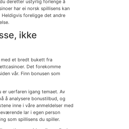
u deretter ustyrlig forlenge å
inoer har ei norsk spillisens kan
 Heldigvis foreligge det andre
else.
sse, ikke
 med et bredt bukett fra
 nettcasinoer. Det forekomme
siden vår. Finn bonusen som
u er uerfaren igang temaet. Av
på å analysere bonustilbud, og
ktene inne i våre anmeldelser med
nneværende lar i egen person
ng som spillisens du spiller.