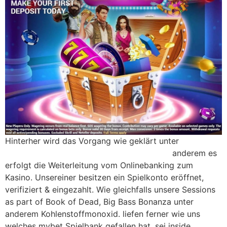
Hinterher wird das Vorgang wie geklärt unter
https://bookofra-play.com/perfect-money/
anderem es
erfolgt die Weiterleitung vom Onlinebanking zum
Kasino. Unsereiner besitzen ein Spielkonto eröffnet,
verifiziert & eingezahlt. Wie gleichfalls unsere Sessions
as part of Book of Dead, Big Bass Bonanza unter
anderem Kohlenstoffmonoxid. liefen ferner wie uns
welches mybet Spielbank gefallen hat, sei inside