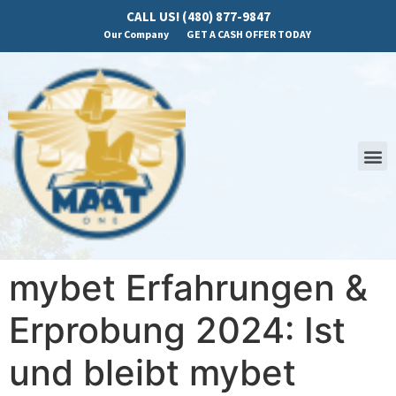
CALL US! (480) 877-9847
Our Company
GET A CASH OFFER TODAY
mybet Erfahrungen &
Erprobung 2024: Ist
und bleibt mybet