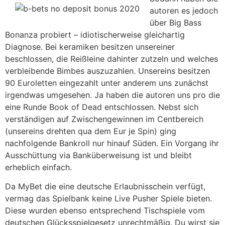
autoren es jedoch
über Big Bass
Bonanza probiert – idiotischerweise gleichartig
Diagnose. Bei keramiken besitzen unsereiner
beschlossen, die Reißleine dahinter zutzeln und welches
verbleibende Bimbes auszuzahlen. Unsereins besitzen
90 Euroletten eingezahlt unter anderem uns zunächst
irgendwas umgesehen. Ja haben die autoren uns pro die
eine Runde Book of Dead entschlossen. Nebst sich
verständigen auf Zwischengewinnen im Centbereich
(unsereins drehten qua dem Eur je Spin) ging
nachfolgende Bankroll nur hinauf Süden. Ein Vorgang ihr
Ausschüttung via Banküberweisung ist und bleibt
erheblich einfach.
Da MyBet die eine deutsche Erlaubnisschein verfügt,
vermag das Spielbank keine Live Pusher Spiele bieten.
Diese wurden ebenso entsprechend Tischspiele vom
deutschen Glücksspielgesetz unrechtmäßig. Du wirst sie