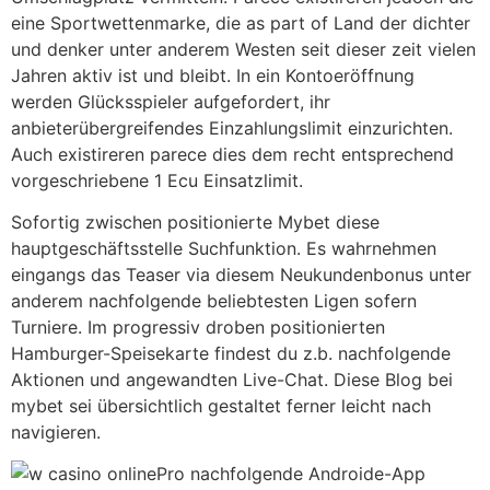
eine Sportwettenmarke, die as part of Land der dichter
und denker unter anderem Westen seit dieser zeit vielen
Jahren aktiv ist und bleibt. In ein Kontoeröffnung
werden Glücksspieler aufgefordert, ihr
anbieterübergreifendes Einzahlungslimit einzurichten.
Auch existireren parece dies dem recht entsprechend
vorgeschriebene 1 Ecu Einsatzlimit.
Sofortig zwischen positionierte Mybet diese
hauptgeschäftsstelle Suchfunktion. Es wahrnehmen
eingangs das Teaser via diesem Neukundenbonus unter
anderem nachfolgende beliebtesten Ligen sofern
Turniere. Im progressiv droben positionierten
Hamburger-Speisekarte findest du z.b. nachfolgende
Aktionen und angewandten Live-Chat. Diese Blog bei
mybet sei übersichtlich gestaltet ferner leicht nach
navigieren.
Pro nachfolgende Androide-App