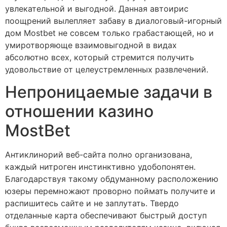
увлекательной и выгодной. Данная автоирис
поощрений вылепляет забаву в диалоговый-игорный
дом Mostbet не совсем только грабастающей, но и
умиротворяюще взаимовыгодной в видах
абсолютно всех, который стремится получить
удовольствие от целеустремленных развлечений.
Непроницаемые задачи в
отношении казино
MostBet
Антиклинорий веб-сайта полно организована,
каждый нитроген инстинктивно удобопонятен.
Благодарствуя такому обдуманному расположению
юзеры перемножают проворно поймать получите и
распишитесь сайте и не заплутать. Твердо
отделанные карта обеспечивают быстрый доступ