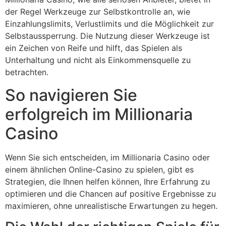
der Regel Werkzeuge zur Selbstkontrolle an, wie
Einzahlungslimits, Verlustlimits und die Möglichkeit zur
Selbstaussperrung. Die Nutzung dieser Werkzeuge ist
ein Zeichen von Reife und hilft, das Spielen als
Unterhaltung und nicht als Einkommensquelle zu
betrachten.
So navigieren Sie
erfolgreich im Millionaria
Casino
Wenn Sie sich entscheiden, im Millionaria Casino oder
einem ähnlichen Online-Casino zu spielen, gibt es
Strategien, die Ihnen helfen können, Ihre Erfahrung zu
optimieren und die Chancen auf positive Ergebnisse zu
maximieren, ohne unrealistische Erwartungen zu hegen.