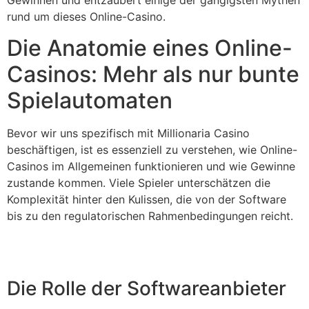
Gewinnen und entzaubert einige der gängigsten Mythen
rund um dieses Online-Casino.
Die Anatomie eines Online-
Casinos: Mehr als nur bunte
Spielautomaten
Bevor wir uns spezifisch mit Millionaria Casino
beschäftigen, ist es essenziell zu verstehen, wie Online-
Casinos im Allgemeinen funktionieren und wie Gewinne
zustande kommen. Viele Spieler unterschätzen die
Komplexität hinter den Kulissen, die von der Software
bis zu den regulatorischen Rahmenbedingungen reicht.
Millionaria Casino bietet exklusive Bonusangebote für
neue Spieler.
Die Rolle der Softwareanbieter