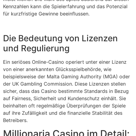
Kennzahlen kann die Spielerfahrung und das Potenzial
für kurzfristige Gewinne beeinflussen.
So gewinnen Sie im Millionaria Casino Schritt für Schritt
Die Bedeutung von Lizenzen
und Regulierung
Ein seriöses Online-Casino operiert unter einer Lizenz
von einer anerkannten Glücksspielbehörde, wie
beispielsweise der Malta Gaming Authority (MGA) oder
der UK Gambling Commission. Diese Lizenzen stellen
sicher, dass das Casino bestimmte Standards in Bezug
auf Fairness, Sicherheit und Kundenschutz einhält. Sie
beinhalten oft regelmäßige Überprüfungen der Spiele
auf ihre Zufälligkeit und die finanzielle Stabilität des
Betreibers.
Millionaria Casino im Detail: