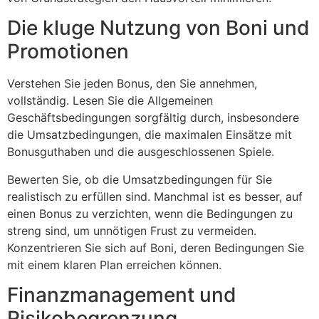
Die kluge Nutzung von Boni und
Promotionen
Verstehen Sie jeden Bonus, den Sie annehmen,
vollständig. Lesen Sie die Allgemeinen
Geschäftsbedingungen sorgfältig durch, insbesondere
die Umsatzbedingungen, die maximalen Einsätze mit
Bonusguthaben und die ausgeschlossenen Spiele.
Bewerten Sie, ob die Umsatzbedingungen für Sie
realistisch zu erfüllen sind. Manchmal ist es besser, auf
einen Bonus zu verzichten, wenn die Bedingungen zu
streng sind, um unnötigen Frust zu vermeiden.
Konzentrieren Sie sich auf Boni, deren Bedingungen Sie
mit einem klaren Plan erreichen können.
Finanzmanagement und
Risikobegrenzung