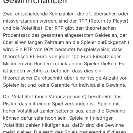
Gewinnchancen
Zwei entscheidende Kennzahlen, die oft übersehen oder
missverstanden werden, sind der RTP (Return to Player)
und die Volatilität. Der RTP gibt den theoretischen
Prozentsatz des gesamten eingesetzten Geldes an, der
über einen langen Zeitraum an die Spieler zurückgezahlt
wird. Ein RTP von 96% bedeutet beispielsweise, dass
theoretisch 96 Euro von jeder 100 Euro Einsatz über
Millionen von Runden zurück an die Spieler fließen. Es
ist jedoch wichtig zu betonen, dass dies ein
theoretischer Durchschnitt über eine riesige Anzahl von
Spielen ist und keine Garantie für individuelle Gewinne.
Die Volatilität (auch Varianz genannt) beschreibt das
Risiko, das mit einem Spiel verbunden ist. Spiele mit
hoher Volatilität zahlen seltener aus, aber die Gewinne
können dafür sehr hoch sein. Spiele mit niedriger
Volatilität zahlen häufiger aus, dafür sind die Gewinne
meist kleiner. Die Wahl des Spiels basierend auf diesen