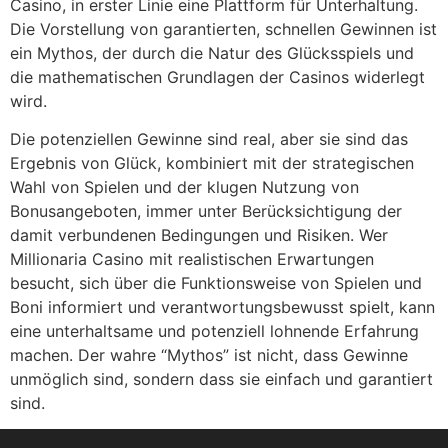
Casino, in erster Linie eine Plattform für Unterhaltung.
Die Vorstellung von garantierten, schnellen Gewinnen ist
ein Mythos, der durch die Natur des Glücksspiels und
die mathematischen Grundlagen der Casinos widerlegt
wird.
Die potenziellen Gewinne sind real, aber sie sind das
Ergebnis von Glück, kombiniert mit der strategischen
Wahl von Spielen und der klugen Nutzung von
Bonusangeboten, immer unter Berücksichtigung der
damit verbundenen Bedingungen und Risiken. Wer
Millionaria Casino mit realistischen Erwartungen
besucht, sich über die Funktionsweise von Spielen und
Boni informiert und verantwortungsbewusst spielt, kann
eine unterhaltsame und potenziell lohnende Erfahrung
machen. Der wahre “Mythos” ist nicht, dass Gewinne
unmöglich sind, sondern dass sie einfach und garantiert
sind.