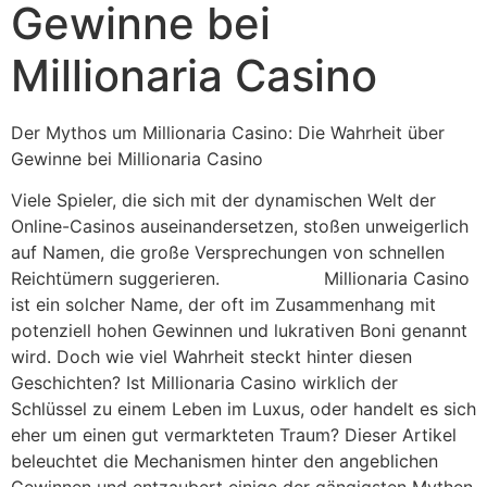
Gewinne bei
Millionaria Casino
Der Mythos um Millionaria Casino: Die Wahrheit über
Gewinne bei Millionaria Casino
Viele Spieler, die sich mit der dynamischen Welt der
Online-Casinos auseinandersetzen, stoßen unweigerlich
auf Namen, die große Versprechungen von schnellen
Reichtümern suggerieren.
hier klicken
Millionaria Casino
ist ein solcher Name, der oft im Zusammenhang mit
potenziell hohen Gewinnen und lukrativen Boni genannt
wird. Doch wie viel Wahrheit steckt hinter diesen
Geschichten? Ist Millionaria Casino wirklich der
Schlüssel zu einem Leben im Luxus, oder handelt es sich
eher um einen gut vermarkteten Traum? Dieser Artikel
beleuchtet die Mechanismen hinter den angeblichen