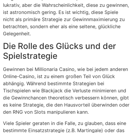
lukrativ, aber die Wahrscheinlichkeit, diese zu gewinnen,
ist astronomisch gering. Es ist wichtig, diese Spiele
nicht als primäre Strategie zur Gewinnmaximierung zu
betrachten, sondern eher als eine seltene, glückliche
Gelegenheit.
Die Rolle des Glücks und der
Spielstrategie
Gewinnen bei Millionaria Casino, wie bei jedem anderen
Online-Casino, ist zu einem großen Teil von Glück
abhängig. Während bestimmte Strategien bei
Tischspielen wie Blackjack die Verluste minimieren und
die Gewinnchancen theoretisch verbessern können, gibt
es keine Strategie, die den Hausvorteil überwinden oder
den RNG von Slots manipulieren kann.
Viele Spieler geraten in die Falle, zu glauben, dass eine
bestimmte Einsatzstrategie (z.B. Martingale) oder das