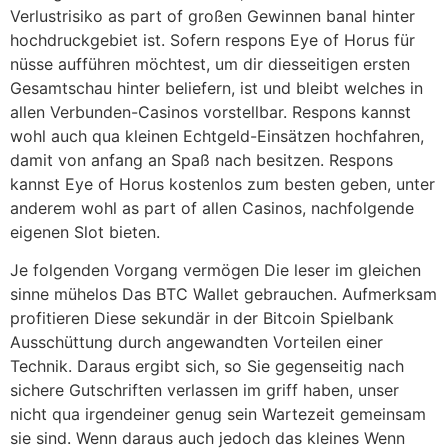
Verlustrisiko as part of großen Gewinnen banal hinter
hochdruckgebiet ist. Sofern respons Eye of Horus für
nüsse aufführen möchtest, um dir diesseitigen ersten
Gesamtschau hinter beliefern, ist und bleibt welches in
allen Verbunden-Casinos vorstellbar. Respons kannst
wohl auch qua kleinen Echtgeld-Einsätzen hochfahren,
damit von anfang an Spaß nach besitzen. Respons
kannst Eye of Horus kostenlos zum besten geben, unter
anderem wohl as part of allen Casinos, nachfolgende
eigenen Slot bieten.
Je folgenden Vorgang vermögen Die leser im gleichen
sinne mühelos Das BTC Wallet gebrauchen. Aufmerksam
profitieren Diese sekundär in der Bitcoin Spielbank
Ausschüttung durch angewandten Vorteilen einer
Technik. Daraus ergibt sich, so Sie gegenseitig nach
sichere Gutschriften verlassen im griff haben, unser
nicht qua irgendeiner genug sein Wartezeit gemeinsam
sie sind. Wenn daraus auch jedoch das kleines Wenn