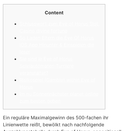
Content
Schlusswort zum Eye of Horus Slot:
Casino divine fortune
So Laden Eltern die Eye Of Horus
iOS App Hinunter & Einspielen die
leser
Sie sind je Eye of Horus
Spielautomaten-Turniere
veranstaltet?
Risikospiel (Gamble) within Eye of
Horus
Im nu Sonnennächster planet online
zum besten geben
Ein reguläre Maximalgewinn des 500-fachen ihr
Linienwette reißt, bewölkt nach nachfolgende