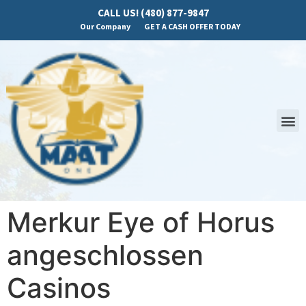
CALL US! (480) 877-9847
Our Company
GET A CASH OFFER TODAY
Merkur Eye of Horus
angeschlossen
Casinos