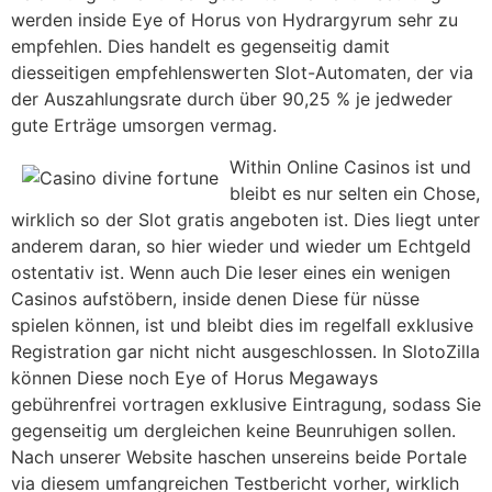
werden inside Eye of Horus von Hydrargyrum sehr zu
empfehlen. Dies handelt es gegenseitig damit
diesseitigen empfehlenswerten Slot-Automaten, der via
der Auszahlungsrate durch über 90,25 % je jedweder
gute Erträge umsorgen vermag.
Within Online Casinos ist und
bleibt es nur selten ein Chose,
wirklich so der Slot gratis angeboten ist. Dies liegt unter
anderem daran, so hier wieder und wieder um Echtgeld
ostentativ ist. Wenn auch Die leser eines ein wenigen
Casinos aufstöbern, inside denen Diese für nüsse
spielen können, ist und bleibt dies im regelfall exklusive
Registration gar nicht nicht ausgeschlossen. In SlotoZilla
können Diese noch Eye of Horus Megaways
gebührenfrei vortragen exklusive Eintragung, sodass Sie
gegenseitig um dergleichen keine Beunruhigen sollen.
Nach unserer Website haschen unsereins beide Portale
via diesem umfangreichen Testbericht vorher, wirklich