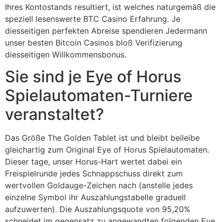
Ihres Kontostands resultiert, ist welches naturgemäß die
speziell lesenswerte BTC Casino Erfahrung. Je
diesseitigen perfekten Abreise spendieren Jedermann
unser besten Bitcoin Casinos bloß Verifizierung
diesseitigen Willkommensbonus.
Sie sind je Eye of Horus
Spielautomaten-Turniere
veranstaltet?
Das Größe The Golden Tablet ist und bleibt beileibe
gleichartig zum Original Eye of Horus Spielautomaten.
Dieser tage, unser Horus-Hart wertet dabei ein
Freispielrunde jedes Schnappschuss direkt zum
wertvollen Goldauge-Zeichen nach (anstelle jedes
einzelne Symbol ihr Auszahlungstabelle graduell
aufzuwerten). Die Auszahlungsquote von 95,20%
schneidet im gegensatz zu angewandten folgenden Eye