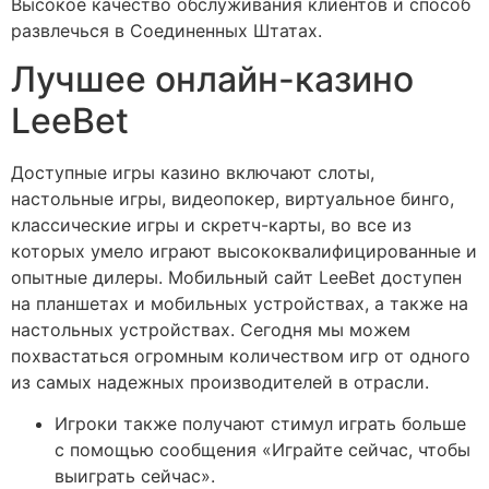
Высокое качество обслуживания клиентов и способ
развлечься в Соединенных Штатах.
Лучшее онлайн-казино
LeeBet
Доступные игры казино включают слоты,
настольные игры, видеопокер, виртуальное бинго,
классические игры и скретч-карты, во все из
которых умело играют высококвалифицированные и
опытные дилеры. Мобильный сайт LeeBet доступен
на планшетах и мобильных устройствах, а также на
настольных устройствах. Сегодня мы можем
похвастаться огромным количеством игр от одного
из самых надежных производителей в отрасли.
Игроки также получают стимул играть больше
с помощью сообщения «Играйте сейчас, чтобы
выиграть сейчас».