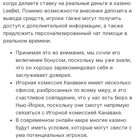
когда делаете ставку на реальные деньги в казино
LeeBet. Помимо возможности внесения депозита и
вывода средств, игроки также могут получить
доступ к дополнительной информации, а также
предложить персонализированный чат помощи в
реальном времени.
Принимая это во внимание, мы сочли его
включение бонусом, поскольку мы уже знали,
что он хорошо зарекомендовал себя и
заслуживает доверия.
Игорная комиссия Канаваке имеет несколько
офисов, разбросанных по всему миру, и это
счастливое совпадение, что у нас есть бюро в
Нью-Йорке, поскольку они смогут напрямую
связаться с Игорной комиссией Канаваке.
В современном онлайн-мире многие казино
будут иметь условия, которые могут свести с
ума потенциальных игроков.