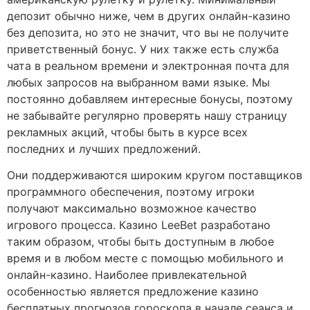
депозит обычно ниже, чем в других онлайн-казино
без депозита, но это не значит, что вы не получите
приветственный бонус. У них также есть служба
чата в реальном времени и электронная почта для
любых запросов на выбранном вами языке. Мы
постоянно добавляем интересные бонусы, поэтому
не забывайте регулярно проверять нашу страницу
рекламных акций, чтобы быть в курсе всех
последних и лучших предложений.
Они поддерживаются широким кругом поставщиков
программного обеспечения, поэтому игроки
получают максимально возможное качество
игрового процесса. Казино LeeBet разработано
таким образом, чтобы быть доступным в любое
время и в любом месте с помощью мобильного и
онлайн-казино. Наиболее привлекательной
особенностью является предложение казино
бесплатных прогнозов гороскопа в начале сеанса и