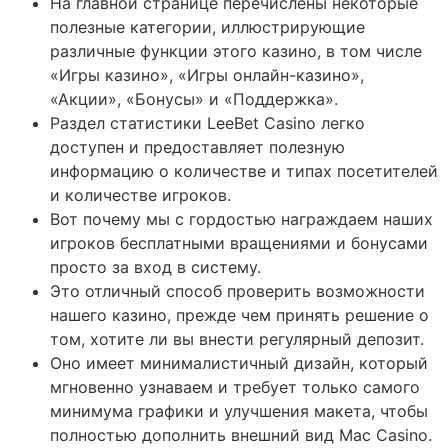
На главной странице перечислены некоторые
полезные категории, иллюстрирующие
различные функции этого казино, в том числе
«Игры казино», «Игры онлайн-казино»,
«Акции», «Бонусы» и «Поддержка».
Раздел статистики LeeBet Casino легко
доступен и предоставляет полезную
информацию о количестве и типах посетителей
и количестве игроков.
Вот почему мы с гордостью награждаем наших
игроков бесплатными вращениями и бонусами
просто за вход в систему.
Это отличный способ проверить возможности
нашего казино, прежде чем принять решение о
том, хотите ли вы внести регулярный депозит.
Оно имеет минималистичный дизайн, который
мгновенно узнаваем и требует только самого
минимума графики и улучшения макета, чтобы
полностью дополнить внешний вид Mac Casino.