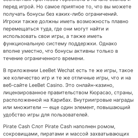
перед игрой. Но самое приятное то, что вы можете
получать бонусы без каких-либо ограничений.
Игроки также должны иметь возможность плавно
перемещаться туда, где они могут найти и
использовать свои игры, а также иметь
функциональную систему поддержки. Однако
вполне уместно, что бонусы активны только в
течение ограниченного времени.
В приложении LeeBet Wechat есть те же игры, такое
же количество игр и те же отличные игры, что и на
веб-сайте LeeBet Casino. Это онлайн-казино,
лицензированное правительством Кюрасао, страны,
расположенной на Карибах. Внутриигровые награды
или множители — еще один элемент, повышающий
удобство игры для пользователей.
Pirate Cash Слот Pirate Cash наполнен ромом,
сокровищами, пиратами и массой захватывающих