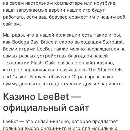
на своем настольном компьютере или ноутбуке,
наши загружаемые версии наших игр будут
работать, если ваш браузер совместим с нашим веб-
сайтом.
Мы рады, что в нашей коллекции есть такие игры,
как Bodega Bay, Bruce и скоро выходящая Starburst.
Всеми играми LeeBet также можно наслаждаться на
самых разных устройствах благодаря нашей
технологии Flash. Сайт связан с онлайн-казино,
которое первоначально называлось The Star Hotels
and Casino. Бонусы обычно в 10 раз превышают
сумму депозита, хотя доступны и другие варианты.
Казино LeeBet —
официальный сайт
LeeBet — это онлайн-казино, которое предлагает
большой выбор онлайн-игр и игр для мобильных