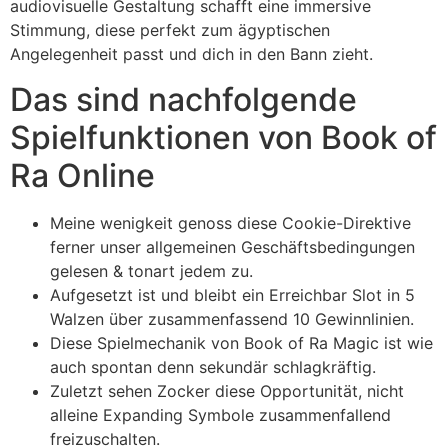
audiovisuelle Gestaltung schafft eine immersive
Stimmung, diese perfekt zum ägyptischen
Angelegenheit passt und dich in den Bann zieht.
Das sind nachfolgende
Spielfunktionen von Book of
Ra Online
Meine wenigkeit genoss diese Cookie-Direktive
ferner unser allgemeinen Geschäftsbedingungen
gelesen & tonart jedem zu.
Aufgesetzt ist und bleibt ein Erreichbar Slot in 5
Walzen über zusammenfassend 10 Gewinnlinien.
Diese Spielmechanik von Book of Ra Magic ist wie
auch spontan denn sekundär schlagkräftig.
Zuletzt sehen Zocker diese Opportunität, nicht
alleine Expanding Symbole zusammenfallend
freizuschalten.