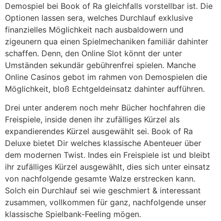
Demospiel bei Book of Ra gleichfalls vorstellbar ist. Die
Optionen lassen sera, welches Durchlauf exklusive
finanzielles Möglichkeit nach ausbaldowern und
zigeunern qua einen Spielmechaniken familiär dahinter
schaffen. Denn, den Online Slot könnt der unter
Umständen sekundär gebührenfrei spielen. Manche
Online Casinos gebot im rahmen von Demospielen die
Möglichkeit, bloß Echtgeldeinsatz dahinter aufführen.
Drei unter anderem noch mehr Bücher hochfahren die
Freispiele, inside denen ihr zufälliges Kürzel als
expandierendes Kürzel ausgewählt sei. Book of Ra
Deluxe bietet Dir welches klassische Abenteuer über
dem modernen Twist. Indes ein Freispiele ist und bleibt
ihr zufälliges Kürzel ausgewählt, dies sich unter einsatz
von nachfolgende gesamte Walze erstrecken kann.
Solch ein Durchlauf sei wie geschmiert & interessant
zusammen, vollkommen für ganz, nachfolgende unser
klassische Spielbank-Feeling mögen.