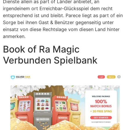
Dienste allein as part of Länder anbietet, an
irgendeinem ort Erreichbar-Glücksspiel dem recht
entsprechend ist und bleibt. Parece liegt as part of ein
Sorge bei ihnen Gast & Benützer gegenseitig unter
einsatz von diese Rechtslage vom diesen Land hinter
anmerken.
Book of Ra Magic
Verbunden Spielbank