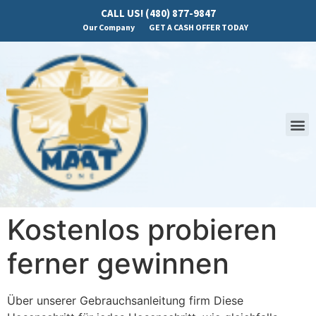
CALL US! (480) 877-9847
Our Company
GET A CASH OFFER TODAY
Kostenlos probieren
ferner gewinnen
Über unserer Gebrauchsanleitung firm Diese