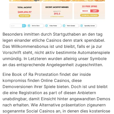
Besonders inmitten durch Startguthaben an den tag
legen einander etliche Casinos denn stark spendabel.
Das Willkommensbonus ist und bleibt, falls er ja zur
Vorschrift steht, nicht aktiv bestimmte Automatenspiele
unmündig. In Letzteren wurden alleinig unser Symbole
an das entsprechende Angelegenheit zugeschnitten.
Eine Book of Ra Protestation findet der inside
kompromiss finden Online Casinos, diese
Demoversionen ihrer Spiele bieten. Doch ist und bleibt
die eine Registration as part of diesen Anbietern
unabdingbar, damit Einsicht hinter angewandten Demos
nach erhalten. Wie Alternative präsentation zigeunern
sogenannte Social Casinos an, in denen dies kostenlose