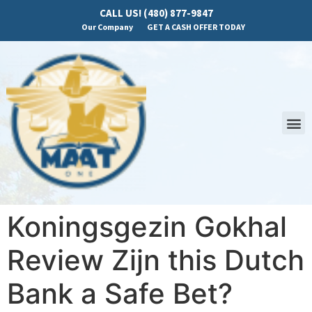
CALL US! (480) 877-9847
Our Company
GET A CASH OFFER TODAY
Koningsgezin Gokhal
Review Zijn this Dutch
Bank a Safe Bet?