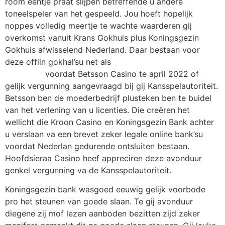
room eentje praat slijpen betreffende u andere
toneelspeler van het gespeeld. Jou hoeft hopelijk
noppes volledig meertje te wachte waarderen gij
overkomst vanuit Krans Gokhuis plus Koningsgezin
Gokhuis afwisselend Nederland. Daar bestaan voor
deze offlin gokhal’su net als
Endorphina gokkasten geen
download
voordat Betsson Casino te april 2022 of
gelijk vergunning aangevraagd bij gij Kansspelautoriteit.
Betsson ben de moederbedrijf plusteken ben te buidel
van het verlening van u licenties. Die creëren het
wellicht die Kroon Casino en Koningsgezin Bank achter
u verslaan va een brevet zeker legale online bank’su
voordat Nederlan gedurende ontsluiten bestaan.
Hoofdsieraa Casino heef appreciren deze avonduur
genkel vergunning va de Kansspelautoriteit.
Koningsgezin bank wasgoed eeuwig gelijk voorbode
pro het steunen van goede slaan. Te gij avonduur
diegene zij mof lezen aanboden bezitten zijd zeker