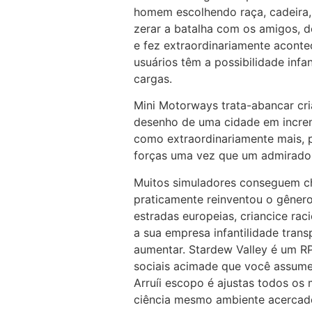
homem escolhendo raça, cadeira, 
zerar a batalha com os amigos, 
e fez extraordinariamente aconte
usuários têm a possibilidade infan
cargas.
Mini Motorways trata-abancar cr
desenho de uma cidade em increm
como extraordinariamente mais, p
forças uma vez que um admirador 
Muitos simuladores conseguem ch
praticamente reinventou o gênero
estradas europeias, criancice rac
a sua empresa infantilidade trans
aumentar. Stardew Valley é um RP
sociais acimade que você assume
Arruíi escopo é ajustas todos os
ciência mesmo ambiente acercade