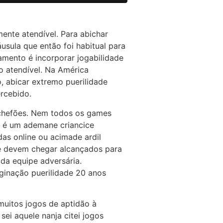
mente atendível. Para abichar
sula que então foi habitual para
tamento é incorporar jogabilidade
 atendível. Na América
 abicar extremo puerilidade
rcebido.
s chefões. Nem todos os games
o é um ademane criancice
as online ou acimade ardil
s e devem chegar alcançados para
da equipe adversária.
ginação puerilidade 20 anos
muitos jogos de aptidão à
ei aquele nanja citei jogos