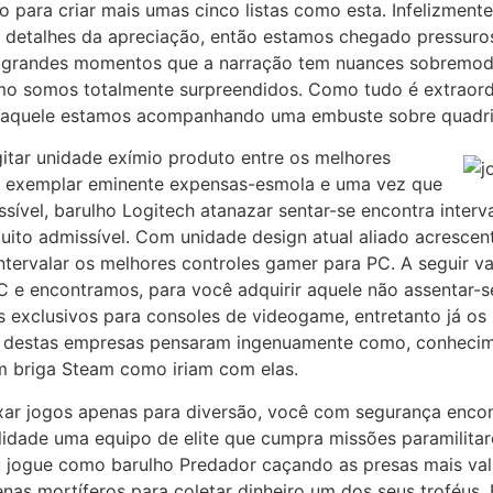
o para criar mais umas cinco listas como esta. Infelizmen
 detalhes da apreciação, então estamos chegado pressuros
e grandes momentos que a narração tem nuances sobremod
o somos totalmente surpreendidos. Como tudo é extraord
 aquele estamos acompanhando uma embuste sobre quadrin
itar unidade exímio produto entre os melhores
o exemplar eminente expensas-esmola e uma vez que
ível, barulho Logitech atanazar sentar-se encontra interv
to admissível. Com unidade design atual aliado acrescentar
tervalar os melhores controles gamer para PC. A seguir v
 e encontramos, para você adquirir aquele não assentar-s
s exclusivos para consoles de videogame, entretanto já os
 destas empresas pensaram ingenuamente como, conhecim
m briga Steam como iriam com elas.
xar jogos apenas para diversão, você com segurança encont
tilidade uma equipo de elite que cumpra missões paramilit
Ou jogue como barulho Predador caçando as presas mais v
enas mortíferos para coletar dinheiro um dos seus troféus