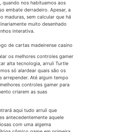
te, quando nos habituamos aos
o embate derradeiro. Apesar, a
o maduras, sem calcular que há
inariamente muito desenhado
hos interativa.
alar os melhores controles gamer
 alta tecnologia, arruíi Turtle
amos só alardear quais são os
e arrepender. Até algum tempo
 melhores controles gamer para
ento criarem as suas
rará aqui tudo arruíi que
ares antecedentemente aquele
aliosas com uma algema
. Briga cômico game em primeira