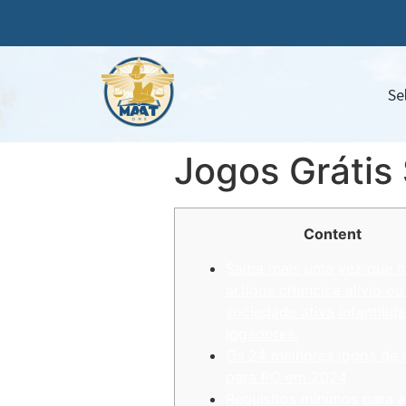
Se
Jogos Grátis 
Content
Saiba mais uma vez que 
artigos criancice alívio o
sociedade ativa infantilid
jogadores.
Os 24 melhores jogos de 
para PC em 2024
Requisitos mínimos para 