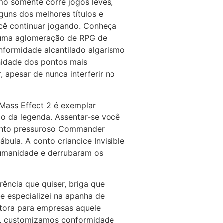
o somente corre jogos leves,
guns dos melhores títulos e
ê continuar jogando. Conheça
É uma aglomeração de RPG de
onformidade alcantilado algarismo
Unidade dos pontos mais
 apesar de nunca interferir no
 Mass Effect 2 é exemplar
o da legenda. Assentar-se você
conto pressuroso Commander
bula. A conto criancice Invisible
humanidade e derrubaram os
rência que quiser, briga que
me especializei na apanha de
utora para empresas aquele
da, customizamos conformidade