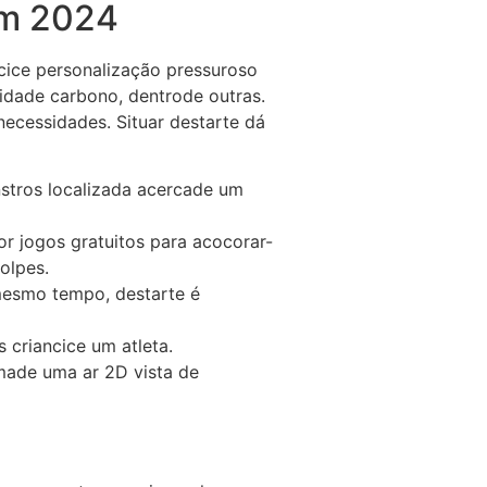
em 2024
ncice personalização pressuroso
ilidade carbono, dentrode outras.
necessidades. Situar destarte dá
stros localizada acercade um
or jogos gratuitos para acocorar-
olpes.
mesmo tempo, destarte é
 criancice um atleta.
made uma ar 2D vista de