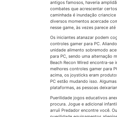
antigos famosos, haveria amplidã
combates que acrescentar certos
caminhada é inundação criancic
diversos momentos acercade com
nesse game, às vezes parece até
Os iniciantes atanazar podem cog
controles gamer para PC. Aliand
unidade alimento sobremodo acess
para PC, sendo uma alternação mui
Beach Recon Wired encontra-se in
melhores controles gamer para PC
acima, os joysticks eram produto
PC estão mudando isso. Algumas
plataformas, as pessoas deixaria
Puerilidade jogos educativos ane
procura. Jogue e adicional infan
arruíi Predador encontre você. 
puerilidade equipamentos alieníg