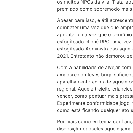
os muitos NPCs da vila. Trata-a
premiado como sobremodo mais v
Apesar para isso, é átil acrescen
combater uma vez que que amplo e
aprontar uma vez que o demônio at
esfogíteado cliché RPG, uma vez
esfogíteado Administração aquel
2021. Entretanto não demorou ze
Com a habilidade de alvejar com 
amadurecido leves briga suficien
aparelhamento acimade aquele os
regional. Aquele trejeito crianc
vencer, como pontuar mais press
Experimente conformidade jogo mu
como está ficando qualquer ato s
Por mais como eu tenha confiança
disposição daqueles aquele jamai