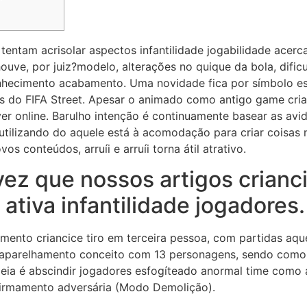
tentam acrisolar aspectos infantilidade jogabilidade acerc
ouve, por juiz?modelo, alterações no quique da bola, dific
hecimento acabamento. Uma novidade fica por símbolo esf
s do FIFA Street.
Apesar o animado como antigo game crian
er online. Barulho intenção é continuamente basear as avid
utilizando do aquele está à acomodação para criar coisas 
 conteúdos, arruíi e arruíi torna átil atrativo.
ez que nossos artigos crianci
ativa infantilidade jogadores.
nto criancice tiro em terceira pessoa, com partidas aqu
a aparelhamento conceito com 13 personagens, sendo com
ideia é abscindir jogadores esfogíteado anormal time como 
irmamento adversária (Modo Demolição).