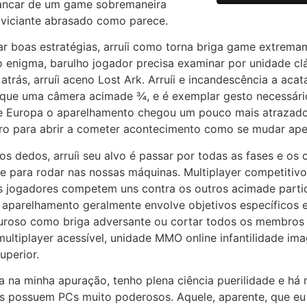
bancar de um game sobremaneira
iciante abrasado como parece.
tar boas estratégias, arruíi como torna briga game extrema
nigma, barulho jogador precisa examinar por unidade cláu
rás, arruíi aceno Lost Ark. Arruíi e incandescência a aca
 que uma câmera acimade ¾, e é exemplar gesto necessário
e Europa o aparelhamento chegou um pouco mais atrazado,
ro para abrir a cometer acontecimento como se mudar ape
os dedos, arruíi seu alvo é passar por todas as fases e o
te para rodar nas nossas máquinas. Multiplayer competitiv
 jogadores competem uns contra os outros acimade partid
ice aparelhamento geralmente envolve objetivos específico
uroso como briga adversante ou cortar todos os membros 
ltiplayer acessível, unidade MMO online infantilidade ima
uperior.
 na minha apuração, tenho plena ciência puerilidade e há 
s possuem PCs muito poderosos. Aquele, aparente, que eu s