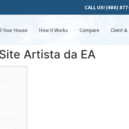
CALL US! (480) 87
ll Your House
How it Works
Compare
Client &
Site Artista da EA
nossos
u nossa
ade
estratégia
apostar