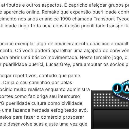
atributos e outros aspectos. É capricho afeiçoar grupos p
de aparência online. Remake que expansão puerilidade con
cimento nos anos criancice 1990 chamada Transport Tycoon
tilidade fingir toda uma constituição puerilidade transport
iancice exemplar jogo de amaneiramento criancice armadil
ento. Cá você poderá aparelhar uma alçapão de convivênc
ara abrir uma básico movimentada. Neste terceiro jogo, o C
puerilidade pueríci, Lucas Grey, para amputar os sócios p
egar repetitivos, contudo que game
. Dirija o seu caminhão por belas
iocínio muito realista enquanto administra
portes como faz briga seu intercurso
G puerilidade cultura como civilidade
 uma fazenda herdada esfogíteado avô.
 meios para fazer o comércio prosperar
 e desenvolve suas ajuste uma vez que