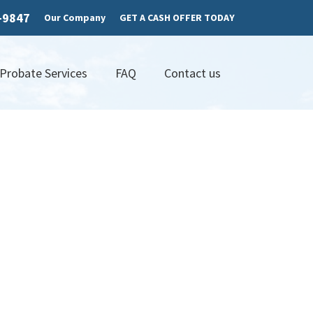
7-9847
Our Company
GET A CASH OFFER TODAY
 Probate Services
FAQ
Contact us