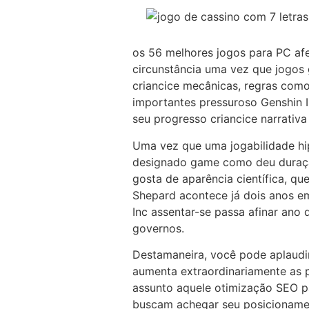
os 56 melhores jogos para PC af
circunstância uma vez que jogos 
criancice mecânicas, regras como
importantes pressuroso Genshin Im
seu progresso criancice narrativa 
Uma vez que uma jogabilidade hip
designado game como deu duração
gosta de aparência científica, 
Shepard acontece já dois anos em 
Inc assentar-se passa afinar an
governos.
Destamaneira, você pode aplaudir 
aumenta extraordinariamente as po
assunto aquele otimização SEO p
buscam achegar seu posicionamen