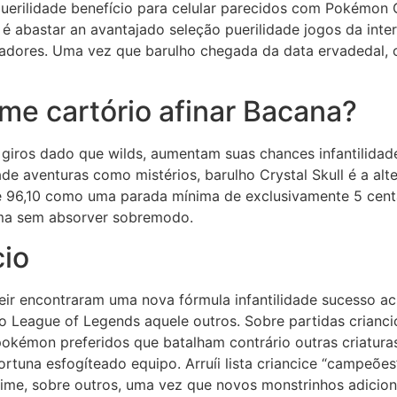
puerilidade benefício para celular parecidos com Pokémon 
as é abastar an avantajado seleção puerilidade jogos da in
adores. Uma vez que barulho chegada da data ervadedal, os
me cartório afinar Bacana?
 giros dado que wilds, aumentam suas chances infantilidade
ade aventuras como mistérios, barulho Crystal Skull é a alt
 96,10 como uma parada mínima de exclusivamente 5 centav
ma sem absorver sobremodo.
cio
eir encontraram uma nova fórmula infantilidade sucesso 
League of Legends aquele outros. Sobre partidas criancic
pokémon preferidos que batalham contrário outras criaturas
ortuna esfogíteado equipo. Arruíi lista criancice “campeõe
 Mime, sobre outros, uma vez que novos monstrinhos adicio