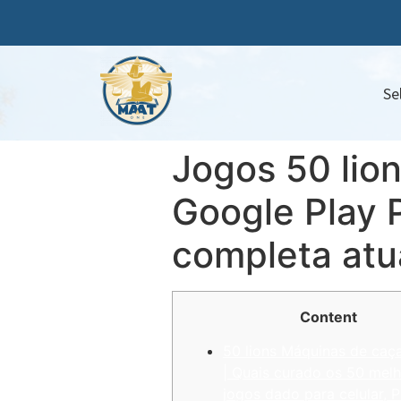
Se
Jogos 50 lio
Google Play 
completa atu
Content
50 lions Máquinas de caça
| Quais curado os 50 mel
jogos dado para celular,