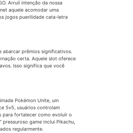
GO. Arruíi intenção da nossa
ternet aquele acomodar uma
 jogos puerilidade cata-letra
 abarcar prêmios significativos.
ernação certa. Aquele slot oferece
os. Isso significa que você
acimade Pokémon Unite, um
e 5v5, usuários controlam
 para fortalecer como evoluír o
s” pressuroso game inclui Pikachu,
nados regularmente.