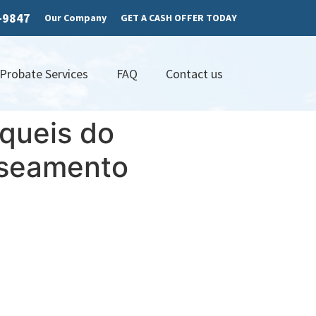
7-9847
Our Company
GET A CASH OFFER TODAY
 Probate Services
FAQ
Contact us
íqueis do
nseamento