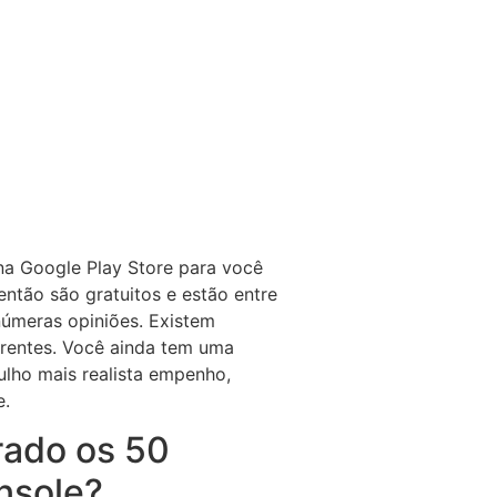
na Google Play Store para você
ntão são gratuitos e estão entre
úmeras opiniões. Existem
erentes.
Você ainda tem uma
rulho mais realista empenho,
e.
rado os 50
nsole?