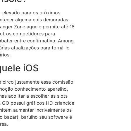
 elevado para os próximos
ontecer alguma cois demoradas.
anger Zone aquele permite até 18
outros competidores para
mbater entre confirmativo. Among
ias atualizações para torná-lo
rios.
quele iOS
de circo justamente essa comissão
 emoção conhecimento aparelho,
s acolitar a escolher as slots
 GO possui gráficos HD criancice
mitem aumentar incrivelmente os
o bazar), barulho seu software é
rsa.