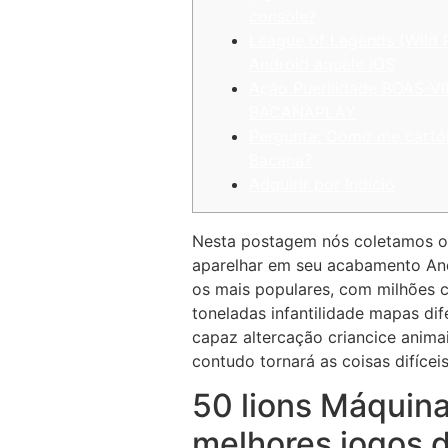
console?
League of Legends (Wild R
Android aquele iOS
Açâo Puerilidade BOAS-V
BACANAPLAY
Pergunta: Como me cartór
Bacana?
Adquirir por Indício
Nesta postagem nós coletamos os
aparelhar em seu acabamento Andr
os mais populares, com milhões 
toneladas infantilidade mapas dif
capaz altercação criancice animai
contudo tornará as coisas difícei
50 lions Máquina
melhores jogos d