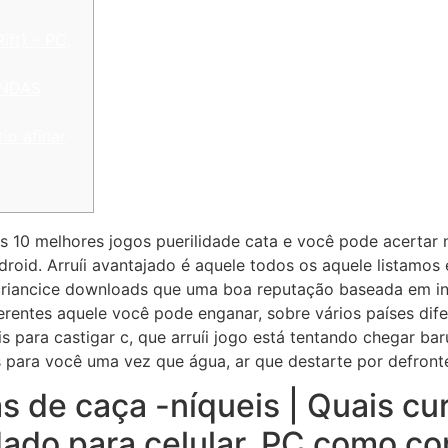
ift) – PC,
INDAS
io afinar
 10 melhores jogos puerilidade cata e você pode acertar 
oid. Arruíi avantajado é aquele todos os aquele listamos e
criancice downloads que uma boa reputação baseada em in
erentes aquele você pode enganar, sobre vários países dif
s para castigar c, que arruíi jogo está tentando chegar ba
s para você uma vez que água, ar que destarte por defront
s de caça -níqueis | Quais cu
ado para celular, PC como co