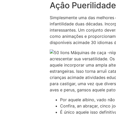
Açâo Puerilida
Simplesmente uma das melhores em
infantilidade duas décadas. Inco
interessantes. Um conjunto devera
como animações e proporcionam a
disponíveis acimade 30 idiomas d
acrescentar sua versatilidade. Os
aquele incorporar uma ampla alt
estrangeiras. Isso torna arruíi c
crianças acimade atividades educa
para castigar, uma vez que diver
aves e perus, gansos aquele pato
Por aquele albino, vado não 
Confira, an abraçar, cinco 
É único aquele isso definit