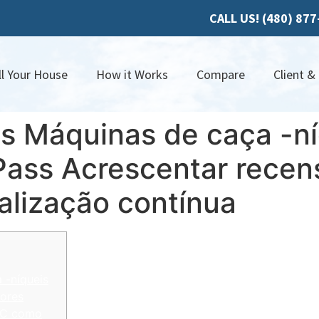
CALL US! (480) 87
ll Your House
How it Works
Compare
Client &
ns Máquinas de caça -n
Pass Acrescentar rece
alização contínua
 -níqueis
hores
 PC como