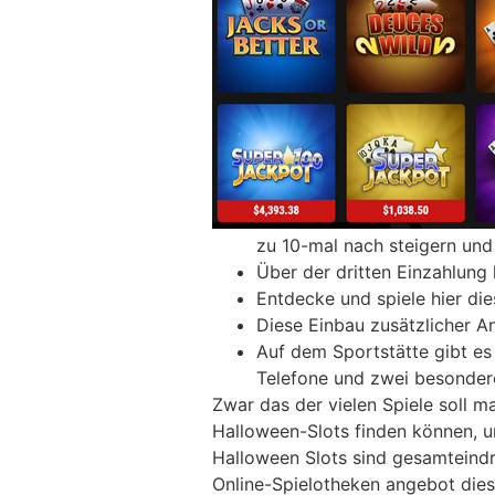
zu 10-mal nach steigern und 
Über der dritten Einzahlung 
Entdecke und spiele hier di
Diese Einbau zusätzlicher An
Auf dem Sportstätte gibt es
Telefone und zwei besonder
Zwar das der vielen Spiele soll ma
Halloween-Slots finden können, un
Halloween Slots sind gesamteindru
Online-Spielotheken angebot dies