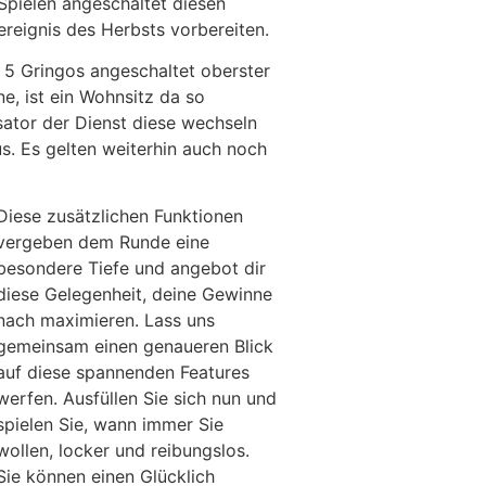
Spielen angeschaltet diesen
reignis des Herbsts vorbereiten.
n 5 Gringos angeschaltet oberster
e, ist ein Wohnsitz da so
sator der Dienst diese wechseln
s. Es gelten weiterhin auch noch
Diese zusätzlichen Funktionen
vergeben dem Runde eine
besondere Tiefe und angebot dir
diese Gelegenheit, deine Gewinne
nach maximieren. Lass uns
gemeinsam einen genaueren Blick
auf diese spannenden Features
werfen. Ausfüllen Sie sich nun und
spielen Sie, wann immer Sie
wollen, locker und reibungslos.
Sie können einen Glücklich