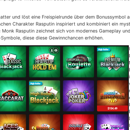
catter und löst eine Freispielrunde über dem Bonussymbol 
ischen Charakter Rasputin inspiriert und kombiniert ein my
c Monk Rasputin zeichnet sich von modernes Gameplay un
d-Symbole, diese diese Gewinnchancen erhöhen.