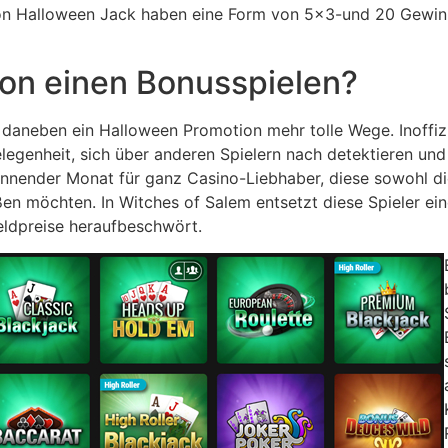
on Halloween Jack haben eine Form von 5×3-und 20 Gewinn
von einen Bonusspielen?
 daneben ein Halloween Promotion mehr tolle Wege. Inoffizi
legenheit, sich über anderen Spielern nach detektieren und 
pannender Monat für ganz Casino-Liebhaber, diese sowohl di
en möchten. In Witches of Salem entsetzt diese Spieler ein
ldpreise heraufbeschwört.