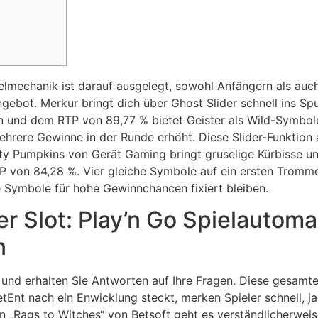
lmechanik ist darauf ausgelegt, sowohl Anfängern als auch
gebot. Merkur bringt dich über Ghost Slider schnell ins Sp
en und dem RTP von 89,77 % bietet Geister als Wild-Symb
ehrere Gewinne in der Runde erhöht.
Diese Slider-Funktion a
ty Pumpkins von Gerät Gaming bringt gruselige Kürbisse u
P von 84,28 %. Vier gleiche Symbole auf ein ersten Tromm
e Symbole für hohe Gewinnchancen fixiert bleiben.
r Slot: Play’n Go Spielautoma
n
 und erhalten Sie Antworten auf Ihre Fragen. Diese gesamte
Ent nach ein Enwicklung steckt, merken Spieler schnell, ja
. In „Rags to Witches“ von Betsoft geht es verständlicherwe