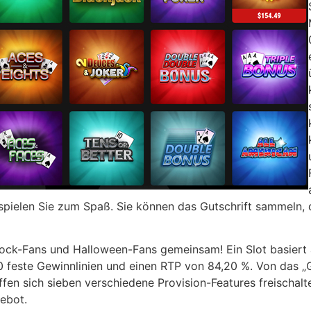
ielen Sie zum Spaß. Sie können das Gutschrift sammeln, d
Rock-Fans und Halloween-Fans gemeinsam! Ein Slot basiert
 feste Gewinnlinien und einen RTP von 84,20 %. Von das „G
fen sich sieben verschiedene Provision-Features freischalte
gebot.