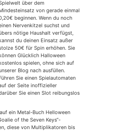
Spielwelt über dem
Mindesteinsatz von gerade einmal
0,20€ beginnen. Wenn du noch
einen Nervenkitzel suchst und
übers nötige Haushalt verfügst,
kannst du deinen Einsatz außer
stolze 50€ für Spin erhöhen. Sie
können Glücklich Halloween
kostenlos spielen, ohne sich auf
unserer Blog nach ausfüllen.
Führen Sie einen Spielautomaten
auf der Seite inoffizieller
arüber Sie einen Slot reibungslos
 auf ein Metal-Buch Helloween
oalie of the Seven Keys“-
n, diese von Multiplikatoren bis