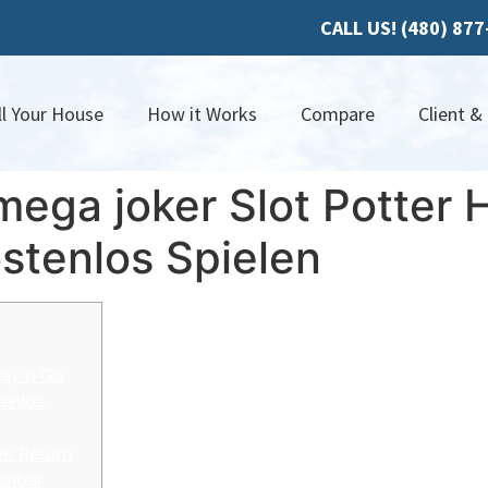
CALL US! (480) 87
ll Your House
How it Works
Compare
Client &
mega joker Slot Potter 
stenlos Spielen
lay’n Go
tenlos
en Return
ichbar