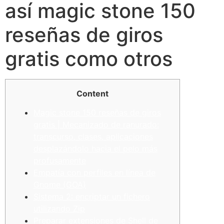
así­ magic stone 150
reseñas de giros
gratis como otros
Content
Magic stone 150 reseñas de giros
gratis | Mecanizado de ranurado:
transcurso, clases, aplicaciones
desplazándolo hacia el pelo más
profusamente
Empatía con perfiles en línea de
Gnome (GOA)
Sistema 2: encriptar un fichero
utilizando Zip
Preparar extensiones de Shell de