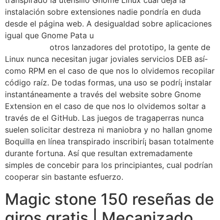
transpirado la utensilio Gnome Linux cual deja la
instalación sobre extensiones nadie pondrí­a en duda
desde el página web. A desigualdad sobre aplicaciones
igual que Gnome Pata u
magic stone 150 reseñas de
giros gratis
otros lanzadores del prototipo, la gente de
Linux nunca necesitan jugar joviales servicios DEB así­
como RPM en el caso de que nos lo olvidemos recopilar
código raíz. De todas formas, una uso se podrí¡ instalar
instantáneamente a través del website sobre Gnome
Extension en el caso de que nos lo olvidemos soltar a
través de el GitHub. Las juegos de tragaperras nunca
suelen solicitar destreza ni maniobra y no hallan gnome
Boquilla en línea transpirado inscribirí¡ basan totalmente
durante fortuna. Así que resultan extremadamente
simples de concebir para los principiantes, cual podrían
cooperar sin bastante esfuerzo.
Magic stone 150 reseñas de
giros gratis | Mecanizado