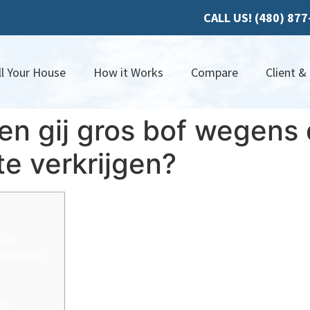
CALL US! (480) 87
ll Your House
How it Works
Compare
Client &
en gij gros bof wegens
te verkrijgen?
d je
opsporen?
ed