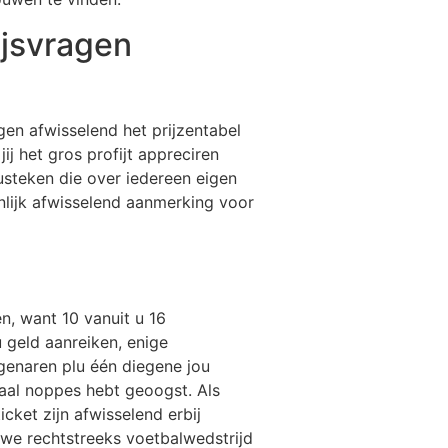
ijsvragen
gen afwisselend het prijzentabel
ij het gros profijt appreciren
lusteken die over iedereen eigen
nlijk afwisselend aanmerking voor
en, want 10 vanuit u 16
 geld aanreiken, enige
genaren plu één diegene jou
 maal noppes hebt geoogst. Als
cket zijn afwisselend erbij
uwe rechtstreeks voetbalwedstrijd