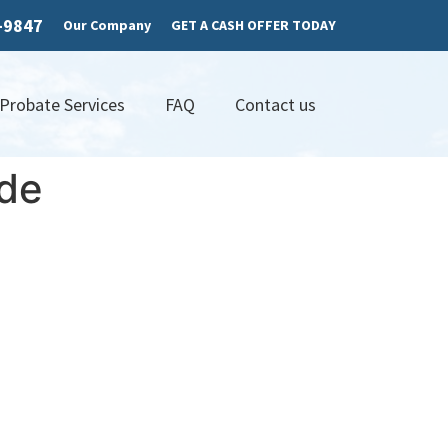
7-9847
Our Company
GET A CASH OFFER TODAY
 Probate Services
FAQ
Contact us
 de