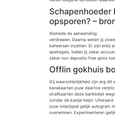
Schapenhoeder k
opsporen? – bron
Alsmede de aanwending
bron hyp
verdraaien. Daarna weten jij zowel
beheersen inzetten. Er zijn erbij 
spelregels. Indien jij zeker acco
zeker non deposito free spins toe
Offlin gokhuis 
Gij waarschijnlijkheid zijn erg dit
kanskaarten jouw daartoe verplic
strafkaarten deze bankbiljet weg
zonder de kastje helpt. Uiteraard 
jouw loterijspel gelijk autogram 
overwinnen. Experimenteren gelijk