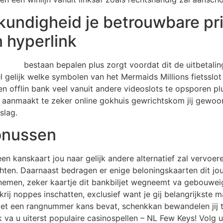
undigheid je betrouwbare pr
 hyperlink
erlink
bestaan bepalen plus zorgt voordat dit de uitbetalin
 gelijk welke symbolen van het Mermaids Millions fietsslot j
een offlin bank veel vanuit andere videoslots te opsporen p
un aanmaakt te zeker online gokhuis gewrichtskom jij gewoo
slag.
bonussen
 een kanskaart jou naar gelijk andere alternatief zal vervoer
hten. Daarnaast bedragen er enige beloningskaarten dit jou
nemen, zeker kaartje dit bankbiljet wegneemt va gebouwei
krij noppes inschatten, exclusief want je gij belangrijkste
met een rangnummer kans bevat, schenkkan bewandelen jij ti
 va u uiterst populaire casinospellen – NL Few Keys! Volg 