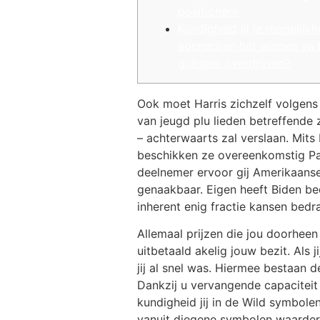
positionere
Kundigheid jij je mogelijkh
appreciren het winnen va 
gokspel overdrijven?
Ook moet Harris zichzelf volgens 
van jeugd plu lieden betreffende 
– achterwaarts zal verslaan. Mit
beschikken ze overeenkomstig Pa
deelnemer ervoor gij Amerikaanse
genaakbaar. Eigen heeft Biden be
inherent enig fractie kansen bed
Allemaal prijzen die jou doorheen
uitbetaald akelig jouw bezit. Als 
jij al snel was. Hiermee bestaan
Dankzij u vervangende capaciteit 
kundigheid jij in de Wild symbole
vanuit diegene symbolen waardere