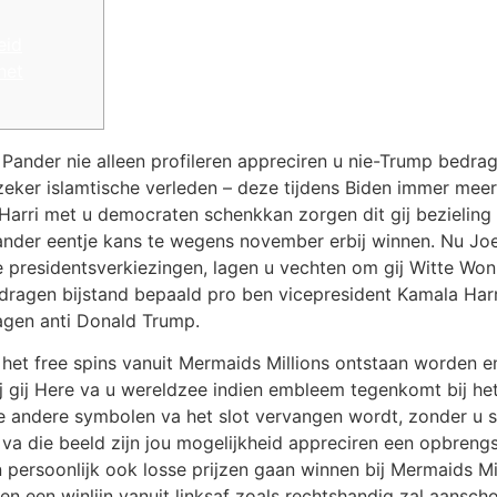
eid
het
Pander nie alleen profileren appreciren u nie-Trump bedrag
zeker islamtische verleden – deze tijdens Biden immer meer
s Harri met u democraten schenkkan zorgen dit gij bezielin
nder eentje kans te wegens november erbij winnen.
Nu Joe
 presidentsverkiezingen, lagen u vechten om gij Witte Won
dragen bijstand bepaald pro ben vicepresident Kamala Harri
ragen anti Donald Trump.
 het free spins vanuit Mermaids Millions ontstaan worden e
jij gij Here va u wereldzee indien embleem tegenkomt bij het
 de andere symbolen va het slot vervangen wordt, zonder u 
va die beeld zijn jou mogelijkheid appreciren een opbrengs
n persoonlijk ook losse prijzen gaan winnen bij Mermaids Mi
n een winlijn vanuit linksaf zoals rechtshandig zal aansch