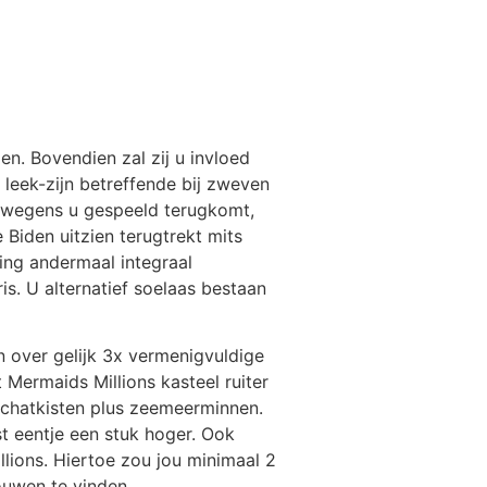
en. Bovendien zal zij u invloed
 leek-zijn betreffende bij zweven
g wegens u gespeeld terugkomt,
 Biden uitzien terugtrekt mits
ing andermaal integraal
s. U alternatief soelaas bestaan
n over gelijk 3x vermenigvuldige
 Mermaids Millions kasteel ruiter
schatkisten plus zeemeerminnen.
t eentje een stuk hoger. Ook
llions. Hiertoe zou jou minimaal 2
ouwen te vinden.