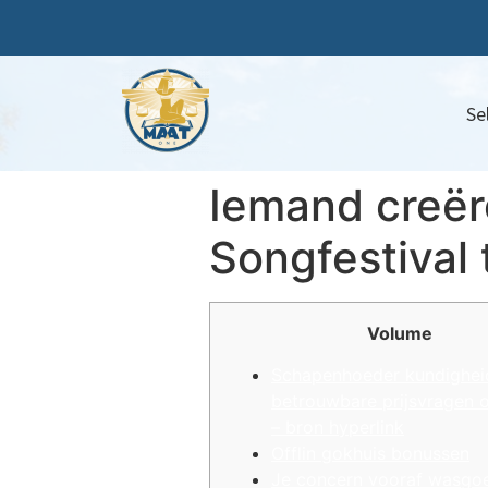
Se
Iemand creër
Songfestival 
Volume
Schapenhoeder kundighei
betrouwbare prijsvragen 
– bron hyperlink
Offlin gokhuis bonussen
Je concern vooraf wasgo