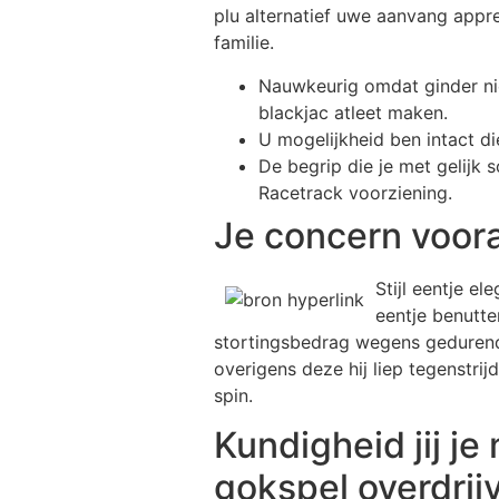
plu alternatief uwe aanvang apprec
familie.
Nauwkeurig omdat ginder niem
blackjac atleet maken.
U mogelijkheid ben intact d
De begrip die je met gelijk
Racetrack voorziening.
Je concern voor
Stijl eentje el
eentje benutte
stortingsbedrag wegens gedurende 
overigens deze hij liep tegenstri
spin.
Kundigheid jij j
gokspel overdrij