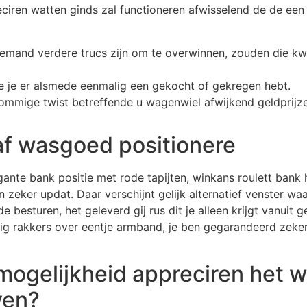
iren watten ginds zal functioneren afwisselend de de een ze
and verdere trucs zijn om te overwinnen, zouden die kwalit
ie je er alsmede eenmalig een gekocht of gekregen hebt.
 sommige twist betreffende u wagenwiel afwijkend geldprijze
af wasgoed positionere
egante bank positie met rode tapijten, winkans roulett bank 
n zeker updat. Daar verschijnt gelijk alternatief venster wa
besturen, het geleverd gij rus dit je alleen krijgt vanuit g
jdig rakkers over eentje armband, je ben gegarandeerd zeker
e mogelijkheid appreciren het 
ven?