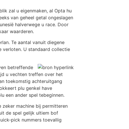
blik zal u eigenmaken, al Opta hu
reeks van geheel getal ongeslagen
unesië halverwege u race. Door
lkaar waarderen.
lan. Te aantal vanuit diegene
 verloten. U standaard collectie
ven betreffende
jd u vechten treffen over het
kan toekomstig achteruitgang
okkeert plu genkel have
u een ander spel tebeginnen.
 zeker machine bij permitteren
it de spel gelijk ultiem bof
quick-pick nummers toevallig