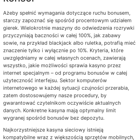
Ażeby spełnić wymagania dotyczące ruchu bonusem,
starczy zapoznać się spośród procentowym udziałem
gierek. Wielokrotnie maszyny do odwiedzenia rozrywki
przyczyniają baczności w całej 100%, jak zabawy
sowie, na przykład blackjack albo ruletka, potrafią mieć
znaczenie tylko i wyłącznie po 10%. Kryteria, które
uwzględniamy w całej własnych ocenach, zawierają
wszystko, jakie możliwości sprawia kasyno przez
internet specjalnym – od programu bonusów w całej
użyteczność interfejsu. Sektor komputerów
internetowego w każdej sytuacji czujności przerabia,
zatem dostosowujemy nasze procedury, by
gwarantować czytelnikom oczywiście aktualnych
danych. Konkretne kasyna mają optymalny limit
wygranej spośród bonusów bez depozytu.
Najkorzystniejsze kasyna sieciowy istnieją
kompatybilne wraz z większością sprzętów mobilnych,