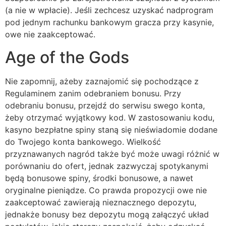
(a nie w wpłacie). Jeśli zechcesz uzyskać nadprogram
pod jednym rachunku bankowym gracza przy kasynie,
owe nie zaakceptować.
Age of the Gods
Nie zapomnij, ażeby zaznajomić się pochodzące z
Regulaminem zanim odebraniem bonusu. Przy
odebraniu bonusu, przejdź do serwisu swego konta,
żeby otrzymać wyjątkowy kod. W zastosowaniu kodu,
kasyno bezpłatne spiny staną się nieświadomie dodane
do Twojego konta bankowego. Wielkość
przyznawanych nagród także być może uwagi różnić w
porównaniu do ofert, jednak zazwyczaj spotykanymi
będą bonusowe spiny, środki bonusowe, a nawet
oryginalne pieniądze. Co prawda propozycji owe nie
zaakceptować zawierają nieznacznego depozytu,
jednakże bonusy bez depozytu mogą załączyć układ