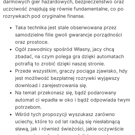
darmowych gier hazardowych, bezpieczeństwo oraz
uczciwość znajdują się równie fundamentalne, co po
rozrywkach pod oryginalne finanse.
Taka technika jest stale obserwowana przez
samodzielne filie gwoli gwarancje porządności
oraz prostoce.
Ogół zawodnicy spośród Własny, jacy chcą
zbadać, na czym polega gra dzięki automatach
potrafią to zrobić dzięki naszej stronie.
Przede wszystkim, graczy pociąga zjawisko, hdy
jest możliwość bezpłatnej rozrywki wyjąwszy
download i zarejestrowania się.
Na temat przekonasz się, bądź podarowany
automat ci wpadła w oko i bądź odpowiada twym
potrzebom.
Wśród tych propozycji wyszukasz zarówno
uciechy, które to od lat radują się niesłabnącą
sławą, jak i również świeżości, jakie oczywiście