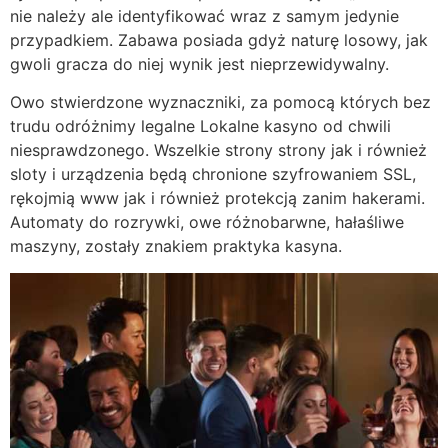
nie należy ale identyfikować wraz z samym jedynie
przypadkiem. Zabawa posiada gdyż naturę losowy, jak
gwoli gracza do niej wynik jest nieprzewidywalny.
Owo stwierdzone wyznaczniki, za pomocą których bez
trudu odróżnimy legalne Lokalne kasyno od chwili
niesprawdzonego. Wszelkie strony strony jak i również
sloty i urządzenia będą chronione szyfrowaniem SSL,
rękojmią www jak i również protekcją zanim hakerami.
Automaty do rozrywki, owe różnobarwne, hałaśliwe
maszyny, zostały znakiem praktyka kasyna.