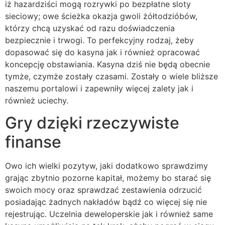
iż hazardziści mogą rozrywki po bezpłatne sloty
sieciowy; owe ścieżka okazja gwoli żółtodzióbów,
którzy chcą uzyskać od razu doświadczenia
bezpiecznie i trwogi. To perfekcyjny rodzaj, żeby
dopasować się do kasyna jak i również opracować
koncepcję obstawiania. Kasyna dziś nie będą obecnie
tymże, czymże zostały czasami. Zostały o wiele bliższe
naszemu portalowi i zapewniły więcej zalety jak i
również uciechy.
Gry dzięki rzeczywiste
finanse
Owo ich wielki pozytyw, jaki dodatkowo sprawdzimy
grając zbytnio pozorne kapitał, możemy bo starać się
swoich mocy oraz sprawdzać zestawienia odrzucić
posiadając żadnych nakładów bądź co więcej się nie
rejestrując. Uczelnia deweloperskie jak i również same