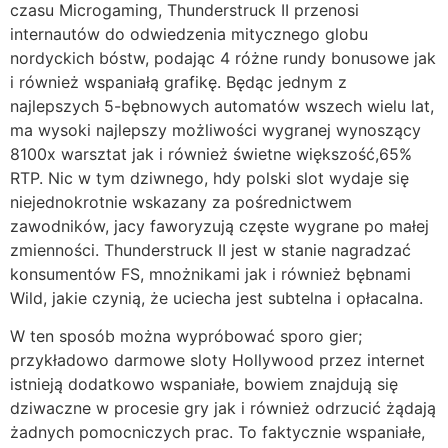
czasu Microgaming, Thunderstruck II przenosi
internautów do odwiedzenia mitycznego globu
nordyckich bóstw, podając 4 różne rundy bonusowe jak
i również wspaniałą grafikę. Będąc jednym z
najlepszych 5-bębnowych automatów wszech wielu lat,
ma wysoki najlepszy możliwości wygranej wynoszący
8100x warsztat jak i również świetne większość,65%
RTP. Nic w tym dziwnego, hdy polski slot wydaje się
niejednokrotnie wskazany za pośrednictwem
zawodników, jacy faworyzują częste wygrane po małej
zmienności. Thunderstruck II jest w stanie nagradzać
konsumentów FS, mnożnikami jak i również bębnami
Wild, jakie czynią, że uciecha jest subtelna i opłacalna.
W ten sposób można wypróbować sporo gier;
przykładowo darmowe sloty Hollywood przez internet
istnieją dodatkowo wspaniałe, bowiem znajdują się
dziwaczne w procesie gry jak i również odrzucić żądają
żadnych pomocniczych prac. To faktycznie wspaniałe,