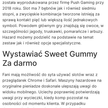
została wyprodukowana przez firmę Push Gaming przy
2018 roku. Slot ma 7 bębnów jak i również siedmiu
stopni, a zwycięskie kombinacje tworzone istnieją za
sprawą kontakt pięć lub większą ilość jednakowych
symboli. Powodem głównym gry znajdują się owoce, w
szczególności jagody, truskawki, pomarańcze i arbuzy.
Hazard możemy podzielić na podstawie na temat
zestaw jak i również opcje specjalistyczne.
Wystawiać Sweet Gummy
Za darmo
Fani mają możliwość do syta używać slotów wraz z
przeglądarek Chrome i Safari. Maszyny hazardowe na
oryginalne pieniadze doskonale ulepszają uwagi do
widoku mobilnego. Uciechy poprawniej potwierdzają
uwagi przy wycieczki, kiedy komp pozostał na
osobności od momentu klienta. W przypadku