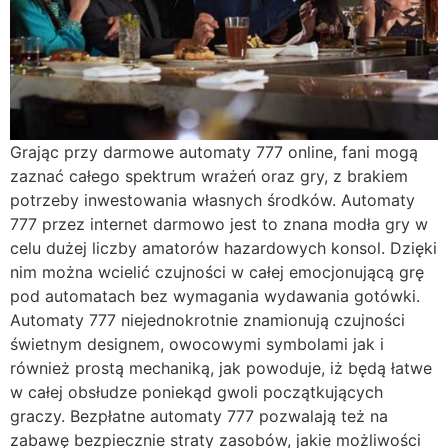
Grając przy darmowe automaty 777 online, fani mogą
zaznać całego spektrum wrażeń oraz gry, z brakiem
potrzeby inwestowania własnych środków. Automaty
777 przez internet darmowo jest to znana modła gry w
celu dużej liczby amatorów hazardowych konsol. Dzięki
nim można wcielić czujności w całej emocjonującą grę
pod automatach bez wymagania wydawania gotówki.
Automaty 777 niejednokrotnie znamionują czujności
świetnym designem, owocowymi symbolami jak i
również prostą mechaniką, jak powoduje, iż będą łatwe
w całej obsłudze poniekąd gwoli początkujących
graczy. Bezpłatne automaty 777 pozwalają też na
zabawę bezpiecznie straty zasobów, jakie możliwości