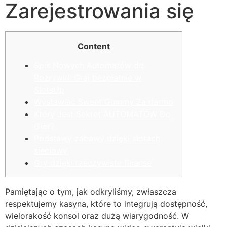
Zarejestrowania się
Content
Spis Nowych Automatów do
Rozrywki: Graj bezpłatnie w
SlotsUp
Wystawiać Sweet Gummy Za darmo
Który Jest Sekret AUTOMATÓW Do
Gier?
Podstawy zabawy dzięki slotach
sieciowy
Gry dzięki rzeczywiste finanse
Pamiętając o tym, jak odkryliśmy, zwłaszcza
respektujemy kasyna, które to integrują dostępność,
wielorakość konsol oraz dużą wiarygodność. W