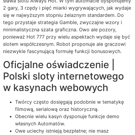
sława slotu Always Hot. W tym automacie dysponujemy
2 gary, 3 rzędy i pięć miarki wygrywających, jak wydaje
się w najwyższym stopniu żelaznym standardem.
Do
tego przystaje strategia Gamble, zwyczajne wzory i
minimalistyczna szata graficzna. Owo ale pozory,
ponieważ Hot 777 przy wielu aspektach wydaje się być
slotem współczesnym. Robot proponuje ale graczowi
niezwykle fascynującą formułę funkcji bonusowych.
Oficjalne oświadczenie |
Polski sloty internetowego
w kasynach webowych
Twórcy często dosięgają podobnie w tematykę
filmową, serialową oraz historyczną.
Obecnie wielu kasyn dysponuje funkcje demo
własnych Automatów.
Owe uciechy istnieją bezpłatne; nie masz