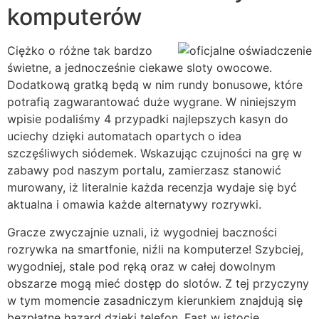
komputerów
Ciężko o różne tak bardzo
świetne, a jednocześnie ciekawe sloty owocowe.
Dodatkową gratką będą w nim rundy bonusowe, które
potrafią zagwarantować duże wygrane. W niniejszym
wpisie podaliśmy 4 przypadki najlepszych kasyn do
uciechy dzięki automatach opartych o idea
szczęśliwych siódemek. Wskazując czujności na grę w
zabawy pod naszym portalu, zamierzasz stanowić
murowany, iż literalnie każda recenzja wydaje się być
aktualna i omawia każde alternatywy rozrywki.
Gracze zwyczajnie uznali, iż wygodniej baczności
rozrywka na smartfonie, niźli na komputerze! Szybciej,
wygodniej, stale pod ręką oraz w całej dowolnym
obszarze mogą mieć dostęp do slotów. Z tej przyczyny
w tym momencie zasadniczym kierunkiem znajdują się
bezpłatne hazard dzięki telefon. Fast w istocie