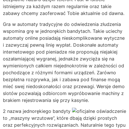
istniejemy za każdym razem regularnie oraz takie
zabawy chcemy zaoferować Tobie aktualnie od dawna.
Gra w automaty tradycyjne do odwiedzenia złudzenia
wspomina grę w jednorękich bandytach. Takie uciechy
automaty online posiadają nieskomplikowane wytyczne
i zazwyczaj pewną linię wypłat. Doskonałe automaty
internetowego pod pieniadze nie proponują niejakiej
oszałamiającej wygranej, jednakże zwycięża się na
wymienionych całkiem niejednokrotnie w zależności od
pochodzące z różnymi formami urządzeń. Zarówno
bezpłatna rozgrywka, jak i zabawa pod finanse mogą
mieć swej niedoskonałości oraz przewagi. Wersje demo
slotów pozwalają odbiorcom wypróbowanie machiny z
brakiem rejestrowania się przy kasynie.
2 nazwa jednorękiego bandyty
to „maszyny wrzutowe”, które dbają dzięki prostych
oraz perfekcyjnych rozwiązaniach. Naturalnie tego typu