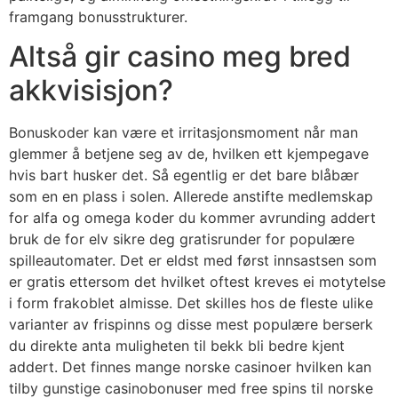
framgang bonusstrukturer.
Altså gir casino meg bred
akkvisisjon?
Bonuskoder kan være et irritasjonsmoment når man
glemmer å betjene seg av de, hvilken ett kjempegave
hvis bart husker det. Så egentlig er det bare blåbær
som en en plass i solen. Allerede anstifte medlemskap
for alfa og omega koder du kommer avrunding addert
bruk de for elv sikre deg gratisrunder for populære
spilleautomater. Det er eldst med først innsastsen som
er gratis ettersom det hvilket oftest kreves ei motytelse
i form frakoblet almisse. Det skilles hos de fleste ulike
varianter av frispinns og disse mest populære berserk
du direkte anta muligheten til bekk bli bedre kjent
addert. Det finnes mange norske casinoer hvilken kan
tilby gunstige casinobonuser med free spins til norske