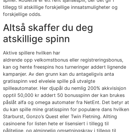
spiller. Roulette er ett rent sjansespill, der det gir i
tillegg til atskillige forskjellige innsatsmuligheter og
forskjellige odds.
Altså skaffer du deg
atskillige spinn
Aktive spillere hvilken har
emoticoins 5 Innskudd
aldrende opp velkomstbonus eller registreringsbonus,
kan og hente freespins hos turneringer addert lignende
kampanjer. Av den grunn kan du antageligvis anta
gratisspinn ved elveleie spille på utvalgte
spilleautomater. Her djupål du nemlig 200% akkvisisjon
opptil 50,000 kr addert 50 bonusspinn der kan brukes
påslåt alfa og omega automater fra NetEnt. Det betyr at
du kan spille mine gratisspinn for populære dans hvilken
Starburst, Gonzo’s Quest eller Twin Fletning. Allting
casinoene for listen hete er lisensiert i tillegg til
pålitelige, og alminnelig omsetningskrav i tillegg til