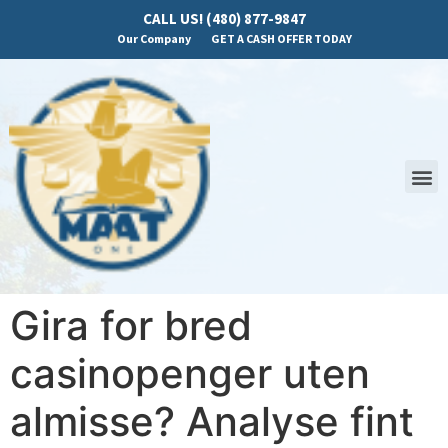
CALL US! (480) 877-9847
Our Company
GET A CASH OFFER TODAY
Gira for bred
casinopenger uten
almisse? Analyse fint