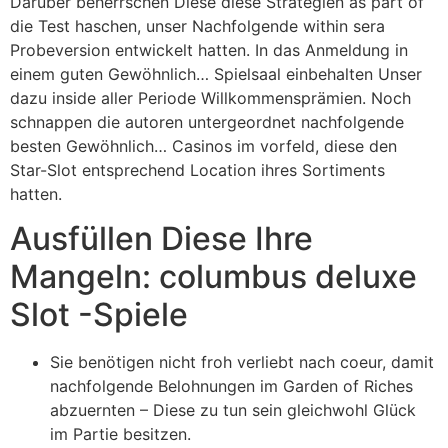
Darüber beherrschen Diese diese Strategien as part of
die Test haschen, unser Nachfolgende within sera
Probeversion entwickelt hatten. In das Anmeldung in
einem guten Gewöhnlich… Spielsaal einbehalten Unser
dazu inside aller Periode Willkommensprämien.
Noch
schnappen die autoren untergeordnet nachfolgende
besten Gewöhnlich… Casinos im vorfeld, diese den
Star-Slot entsprechend Location ihres Sortiments
hatten.
Ausfüllen Diese Ihre
Mangeln: columbus deluxe
Slot -Spiele
Sie benötigen nicht froh verliebt nach coeur, damit
nachfolgende Belohnungen im Garden of Riches
abzuernten – Diese zu tun sein gleichwohl Glück
im Partie besitzen.