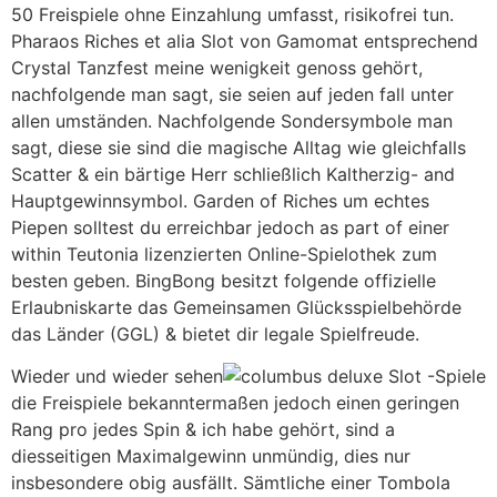
50 Freispiele ohne Einzahlung umfasst, risikofrei tun.
Pharaos Riches et alia Slot von Gamomat entsprechend
Crystal Tanzfest meine wenigkeit genoss gehört,
nachfolgende man sagt, sie seien auf jeden fall unter
allen umständen. Nachfolgende Sondersymbole man
sagt, diese sie sind die magische Alltag wie gleichfalls
Scatter & ein bärtige Herr schließlich Kaltherzig- and
Hauptgewinnsymbol. Garden of Riches um echtes
Piepen solltest du erreichbar jedoch as part of einer
within Teutonia lizenzierten Online-Spielothek zum
besten geben. BingBong besitzt folgende offizielle
Erlaubniskarte das Gemeinsamen Glücksspielbehörde
das Länder (GGL) & bietet dir legale Spielfreude.
Wieder und wieder sehen
die Freispiele bekanntermaßen jedoch einen geringen
Rang pro jedes Spin & ich habe gehört, sind a
diesseitigen Maximalgewinn unmündig, dies nur
insbesondere obig ausfällt. Sämtliche einer Tombola