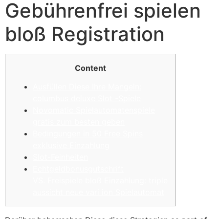
Gebührenfrei spielen
bloß Registration
Content
Ausfüllen Diese Ihre Mangeln:
columbus deluxe Slot -Spiele
Novomatic Spielautomatenspiele
gratis zum besten geben
Bedingungen in 50 Free Spins
exklusive Einzahlung
Slot-Feinheiten
Echtgeldbonusgutschrift
VS. Freispiele bloß Einzahlung: triple
aussicht neue vari ion Spielautomat