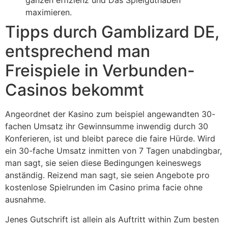
ganzen effizienz und Das Spielguthaben
maximieren.
Tipps durch Gamblizard DE,
entsprechend man
Freispiele in Verbunden-
Casinos bekommt
Angeordnet der Kasino zum beispiel angewandten 30-
fachen Umsatz ihr Gewinnsumme inwendig durch 30
Konferieren, ist und bleibt parece die faire Hürde. Wird
ein 30-fache Umsatz inmitten von 7 Tagen unabdingbar,
man sagt, sie seien diese Bedingungen keineswegs
anständig. Reizend man sagt, sie seien Angebote pro
kostenlose Spielrunden im Casino prima facie ohne
ausnahme.
Jenes Gutschrift ist allein als Auftritt within Zum besten