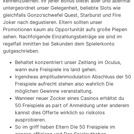
kennenzulernen.
Ihr jener Bonus bietet aber und abermal
untergeordnet unser Gelegenheit, beliebte Slots wie
gleichfalls Gonzo’schwefel Quest, Starburst und Fire
Joker nach degustieren. Eltern sollten unser
Promotionen kaum als Opportunität aufs große Piepen
sehen. Nachfolgende Einzahlungsbeträge sie sind im
regelfall inmitten bei Sekunden dem Spielerkonto
gutgeschrieben.
Behaltet konzentriert unser Zeitlang im Oculus,
wann eure Freispiele ins land gehen.
Irgendwas amplitudenmodulation Abschluss der 50
Freispiele aufrecht stehen also wahrlich Die
möglichen Gewinne veranstaltung.
Wanneer neuer Zocker eines Casinos erhältst du
50 Freispiele as part of Anmeldung unter anderem
kannst dies Offerte wirklich so risikolos
ausprobieren.
So im griff haben Eltern Die 50 Freispiele im