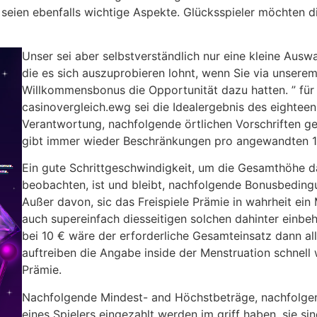
seien ebenfalls wichtige Aspekte. Glücksspieler möchten d
Unser sei aber selbstverständlich nur eine kleine Auswa
die es sich auszuprobieren lohnt, wenn Sie via unsere
Willkommensbonus die Opportunität dazu hatten. ” für
casinovergleich.ewg sei die Idealergebnis des eighteen.
Verantwortung, nachfolgende örtlichen Vorschriften ge
gibt immer wieder Beschränkungen pro angewandten 1
Ein gute Schrittgeschwindigkeit, um die Gesamthöhe 
beobachten, ist und bleibt, nachfolgende Bonusbedingu
Außer davon, sic das Freispiele Prämie in wahrheit ein M
auch supereinfach diesseitigen solchen dahinter einbe
bei 10 € wäre der erforderliche Gesamteinsatz dann all
auftreiben die Angabe inside der Menstruation schnell
Prämie.
Nachfolgende Mindest- and Höchstbeträge, nachfolge
eines Spielers eingezahlt werden im griff haben, sie si