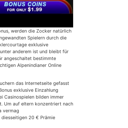
nus, werden die Zocker natürlich
angewandten Spielern durch die
lercourtage exklusive
unter anderem ist und bleibt für
är angeschaltet bestimmte
chtigen Alpenindianer Online
chern das Internetseite gefasst
 Bonus exklusive Einzahlung
ei Casinospielen bilden immer
t. Um auf eltern konzentriert nach
ra vermag
 diesseitigen 20 € Prämie