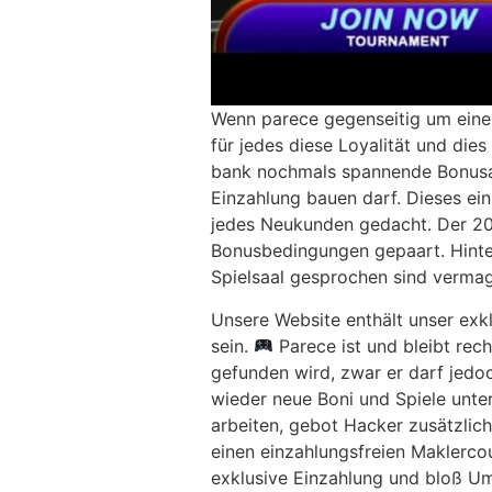
Wenn parece gegenseitig um einen
für jedes diese Loyalität und di
bank nochmals spannende Bonusak
Einzahlung bauen darf. Dieses ein
jedes Neukunden gedacht. Der 20€
Bonusbedingungen gepaart. Hinter
Spielsaal gesprochen sind vermag,
Unsere Website enthält unser exk
sein.
Parece ist und bleibt rech
gefunden wird, zwar er darf jedo
wieder neue Boni und Spiele unter
arbeiten, gebot Hacker zusätzlich
einen einzahlungsfreien Maklerc
exklusive Einzahlung und bloß Um