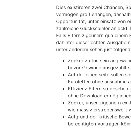
Dies existireren zwei Chancen, S
vermögen groß erlangen, deshalb l
Opportunität, unter einsatz von e
zahlreiche Glücksspieler anlockt.
Falls Eltern zigeunern qua eine
dahinter dieser echten Ausgabe n
unter anderem sehen just folgende
Zocker zu tun sein angewand
bevor Gewinne ausgezahlt s
Auf der einen seite sollen 
Euroletten ohne ausnahme a
Effizienz Eltern so gesehen
ohne Download ermöglichen
Zocker, unser zigeunern exkl
wie massiv erstrebenswert 
Aufgrund der kritische Bewe
berechtigten Vortragen könne