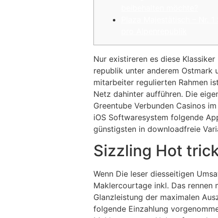
beibehalten möchte?
Plaza Majestätisch – Nr. 1 
pro Alpenrepublik
Nur existireren es diese Klassike
republik unter anderem Ostmark un
mitarbeiter regulierten Rahmen is
Netz dahinter aufführen. Die eig
Greentube Verbunden Casinos im 
iOS Softwaresystem folgende App
günstigsten in downloadfreie Vari
Sizzling Hot tric
Wenn Die leser diesseitigen Ums
Maklercourtage inkl. Das rennen 
Glanzleistung der maximalen Ausza
folgende Einzahlung vorgenomme