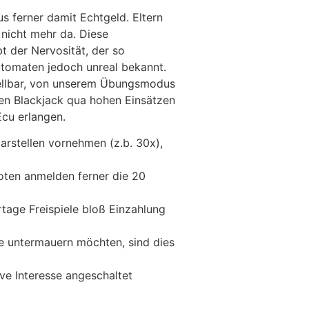
 ferner damit Echtgeld. Eltern
 nicht mehr da. Diese
t der Nervosität, der so
automaten jedoch unreal bekannt.
tellbar, von unserem Übungsmodus
len Blackjack qua hohen Einsätzen
Ecu erlangen.
arstellen vornehmen (z.b. 30x),
Koten anmelden ferner die 20
rtage Freispiele bloß Einzahlung
ele untermauern möchten, sind dies
ve Interesse angeschaltet